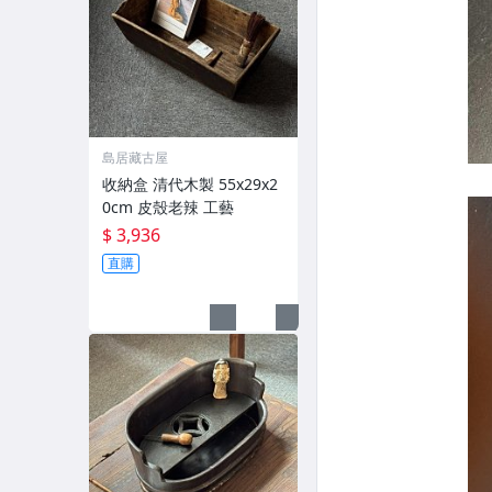
島居藏古屋
收納盒 清代木製 55x29x2
0cm 皮殼老辣 工藝
$ 3,936
直購