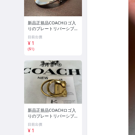
新品正規品COACHロゴ入
りのプレートリバーシブル
スライドシルバー/送料21
目前出價
0円
¥ 1
(
$1
)
新品正規品COACHロゴ入
りのプレートリバーシブル
スライドヴィンテージゴー
目前出價
ルド/送料230円
¥ 1