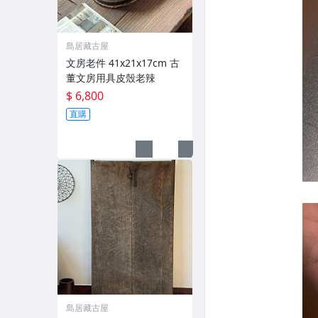
島居藏古屋
文房老件 41x21x17cm 古
董文房用具皮殼老辣
$ 6,800
直購
島居藏古屋