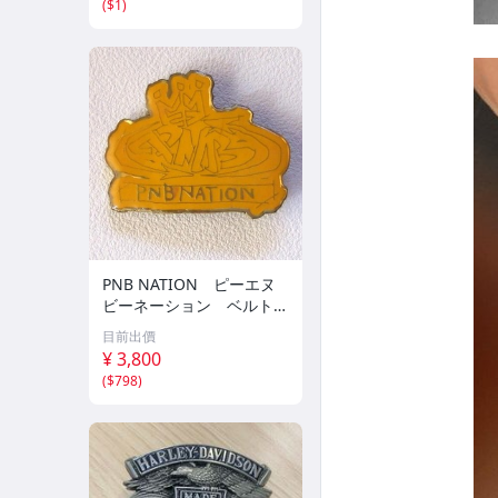
(
$1
)
PNB NATION ピーエヌ
ビーネーション ベルト
バックルのみ HIPHOP
目前出價
系
¥ 3,800
(
$798
)