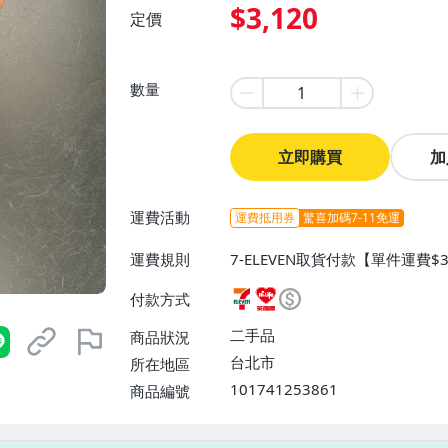
$3,120
定價
數量
立即購買
加
運費活動
運費抵用券
驚喜加碼7-11免運
運費規則
7-ELEVEN取貨付款【單件運費
0】、宅配/貨運【免運費】
付款方式
二手品
商品狀況
台北市
所在地區
101741253861
商品編號
7-ELEVEN 運費只要
38
元