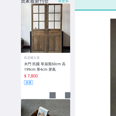
賣家最新刊登
看更多
島居藏古屋
木門 民國 單扇寬60cm 高
199cm 厚4cm 屏風
$ 7,800
直購