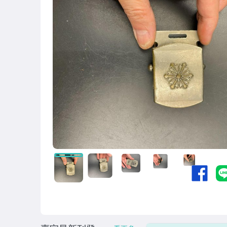
圖書/影音/文具
古董、藝術與礦石
居家、家具與園藝
玩具、模型與公仔
偶像、球員卡與郵幣
男性精品與服飾
女裝與服飾配件
手錶與飾品配件
女包精品與女鞋
相機、攝影與周邊
運動、戶外與休閒