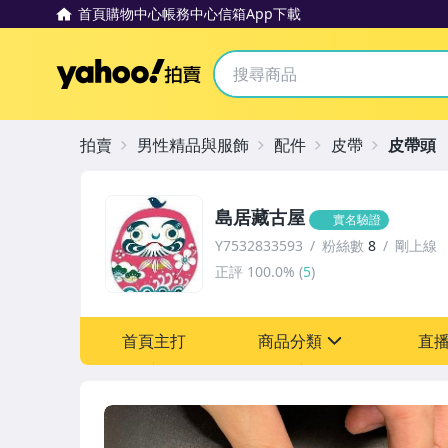
首頁
購物中心
帳務中心
信箱
App下載
Yahoo拍賣
拍賣
男性精品與服飾
配件
皮帶
皮帶頭
島居藏古屋
實名驗證
Y7532833593
粉絲數
8
剛上線
正評
100.0%
(
5
)
首頁主打
商品分類
直
sign