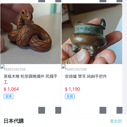
Y6885582598
Y6885582598
黃楊木雕 蛇形圓雕擺件 民國手
宣德爐 雙耳 純銅手把件
工
$ 1,064
$ 1,190
直購
直購
日本代購
看全部