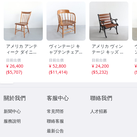
アメリカ アンテ
ヴィンテージ キ
アメリカ ヴィン
ィーク ダイニン
ャプテンチェア/
テージ キッズ ベ
グチェア【＃492
アンティーク ア
ンチ / 木製 椅子
目前出價
目前出價
目前出價
3】ヴィンテージ
メリカ 木製 椅子
店舗什器 チェア
¥ 26,400
¥ 52,800
¥ 24,200
¥
USA カフェ椅子
チェア 家具 USA
USA ガーデニン
(
$5,707
)
(
$11,414
)
(
$5,232
)
(
チェア 店舗什器
インテリア＃705
グ ディスプレイ
ディスプレイ 木
-70-81-30
インテリア #602-
製 インテリア
35-039-654
-
關於我們
客服中心
聯絡我們
新聞中心
常見問答
人才招募
服務說明
聯絡客服
最新公告