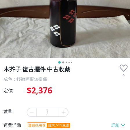
木芥子 復古擺件 中古收藏
0
成色：輕微舊痕無損傷
$2,376
定價
數量
運費活動
運費抵用券
週末7-11免運