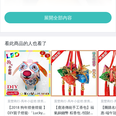
展開全部內容
看此商品的人也看了
晨豐商行-馬年小提燈.懷舊童
晨豐商行-馬年小提燈.懷舊童
晨豐商行-
玩
玩
玩
【2018 狗年燈會燈籠 】
【鹿港傳統手工香包】福
【團購名
DIY親子燈籠-「Lucky
氣銅錢幣 粽香包 /招財包
惠-端午冠