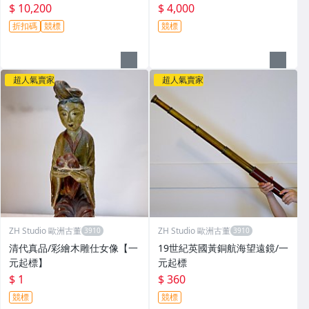
$ 10,200
$ 4,000
折扣碼
競標
競標
超人氣賣家
超人氣賣家
ZH Studio 歐洲古董
ZH Studio 歐洲古董
清代真品/彩繪木雕仕女像【一
19世紀英國黃銅航海望遠鏡/一
元起標】
元起標
$ 1
$ 360
競標
競標