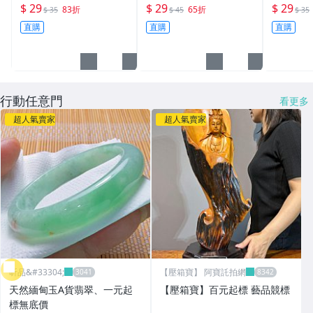
狗」 LED 狗年小提燈/紙
粽 (歡迎學校.公司團購.
端午名粽
$ 29
$ 29
$ 29
83折
65折
$ 35
$ 45
$ 35
燈籠.彩繪燈籠.燈籠
另有優惠)
團購第一
直購
直購
直購
色
行動任意門
看更多
超人氣賣家
超人氣賣家
昕品&#33304;
【壓箱寶】 阿寶託拍網
天然緬甸玉A貨翡翠、一元起
【壓箱寶】百元起標 藝品競標
標無底價