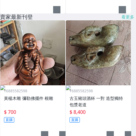
賣家最新刊登
看更多
Y6885582598
Y6885582598
黃楊木雕 彌勒佛擺件 根雕
古玉豬頭酒杯 一對 造型獨特
包漿老道
$ 700
$ 8,400
直購
直購