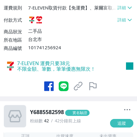
運費規則
7-ELEVEN取貨付款【免運費】、萊爾富取
貨付款【免運費】
付款方式
二手品
商品狀況
台北市
所在地區
101741256924
商品編號
7-ELEVEN 運費只要
38
元
不限金額、筆數，筆筆優惠無限次！
Y6885582598
實名驗證
粉絲數
42
42分鐘前上線
追蹤
1
正評
出貨速度
未出貨率