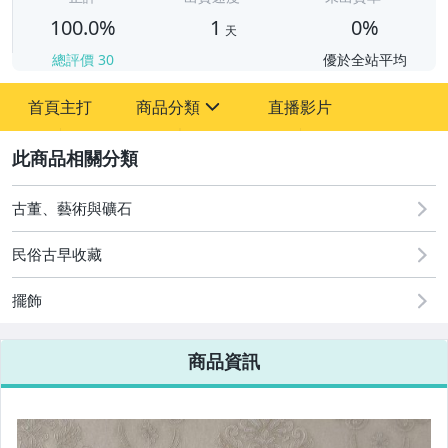
100.0%
1
0%
天
總評價
30
優於全站平均
首頁主打
商品分類
直播影片
sign
2
圖書/影音/文具
古董、藝術與礦石
古董、藝術與礦石
居家、家具與園藝
民俗古早收藏
玩具、模型與公仔
擺飾
男性精品與服飾
商品資訊
偶像、球員卡與郵幣
女裝與服飾配件
手錶與飾品配件