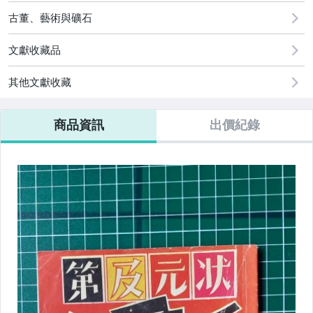
2
偶像、球員卡與郵幣
古董、藝術與礦石
文獻收藏品
其他文獻收藏
商品資訊
出價紀錄