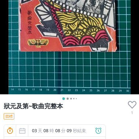
狀元及第~歌曲完整本
1
競標
03
天
08
時
08
分
08
秒結束