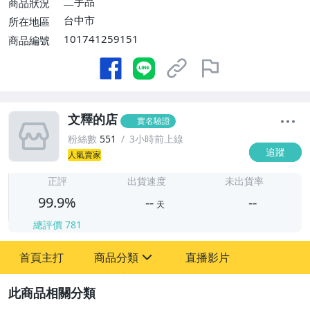
二手品
商品狀況
台中市
所在地區
101741259151
商品編號
文釋的店
實名驗證
粉絲數
551
3小時前上線
追蹤
人氣賣家
-
-
正評
出貨速度
未出貨率
99.9%
--
--
天
總評價
781
-
首頁主打
商品分類
直播影片
-
sign
古董、藝術與礦石