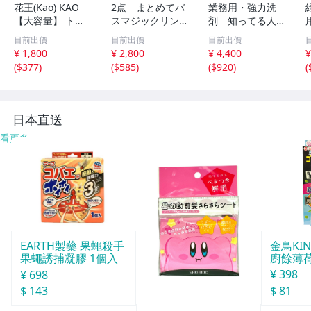
花王(Kao) KAO
2点 まとめてバ
業務用・強力洗
【大容量】 トイ
スマジックリン S
剤 知ってる人は
レマジックリン
UPER泡洗浄 4.5L
使ってる！ ２本
目前出價
目前出價
目前出價
消臭・洗浄 消臭
業務用 浴室用 除
セット ホームル
¥ 1,800
¥ 2,800
¥ 4,400
¥
ストロング 4.5L
菌 中性 プロフェ
イクリーン タバ
(
$377
)
(
$585
)
(
$920
)
(
業務用 トイレ用
ッショナル 未使
コのヤニにも！
洗剤 未使用
用 風呂 掃除
洗剤
日本直送
看更多
金鳥KI
EARTH製藥 果蠅殺手
廚餘薄
果蠅誘捕凝膠 1個入
30天分
¥ 398
¥ 698
$ 81
$ 143