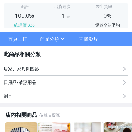
1
正評
出貨速度
未出貨率
100.0%
1
0%
天
總評價
338
優於全站平均
首頁主打
商品分類
直播影片
sign
2
居家、家具與園藝
日式鍋具/碗盤/叉匙筷/杯
日用品/清潔用品
便當盒/保鮮盒
刷具
居家清潔相關
居家生活雜物
店內相關商品
廚房料理烘焙用具