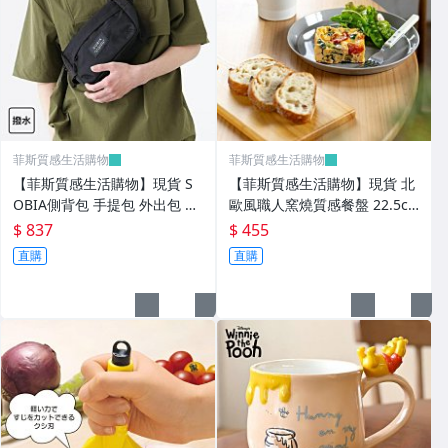
菲斯質感生活購物
菲斯質感生活購物
【菲斯質感生活購物】現貨 S
【菲斯質感生活購物】現貨 北
OBIA側背包 手提包 外出包 斜
歐風職人窯燒質感餐盤 22.5c
背包 防水包 可分隔 尼龍側背
m 早午餐盤｜義大利麵盤 單盤
$ 837
$ 455
包手提包 外出包 斜背包
料理 日系居家好物 日本進口
直購
直購