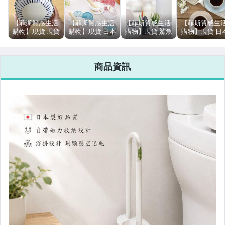
母嬰幼童相關
【菲斯質感生活
【菲斯質感生活
【菲斯質感生活
【菲斯質感生
3C周邊商品
購物】現貨 現貨
購物】現貨 日本
購物】現貨 鯊魚
購物】現貨 日
日本製波佐見燒
製 Anano cafe
造型筆筒 大嘴巴
製 美濃燒 歐式
居家寢具周邊
不規則方形盤 手
五件組食物研磨
收納 | 辦公室收
杯碟組 莫蘭迪
繪十草藍白線條
套組 | 研磨器 磨
納 筆筒 設計款
咖啡杯 馬克杯
商品資訊
帶來獨特的視覺
泥器 食物調理機
桌面收納 文具收
碟子 下午茶 質
衛浴周邊
美感 呈現現代日
果泥研磨
納盒 筆架 化妝
感餐具 餐具 餐
式風格 日本
品收納
廳 咖啡
美妝保養
扭蛋公仔玩具
創意文具系列
咖啡周邊系列
茶壺/茶具
各式包款(手提/側背/便當袋)
毛小孩專區