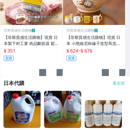
菲斯質感生活購物
菲斯質感生活購物
【菲斯質感生活購物】現貨 日
【菲斯質感生活購物】現貨 日
本製下村工業 肉品斷筋器 鬆肉
本 小熊維尼杯緣子造型馬克杯
神器 肉品斷筋｜鎚肉器 鬆肉
四款可選｜質感卡通陶瓷馬克
$ 351
$ 624
~
$ 676
專業斷筋 牛排斷筋器 切斷肉筋
杯 咖啡杯 茶杯 水杯 陶瓷咖啡
直購
直購
杯
日本代購
看全部