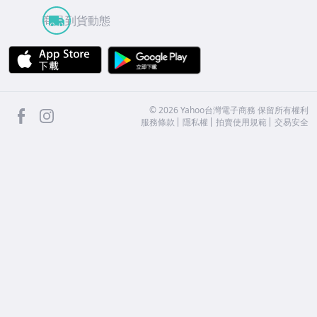
商品到貨動態
APP Store
Google Play
facebook
Instagram
©
2026
Yahoo台灣電子商務 保留所有權利
服務條款
隱私權
拍賣使用規範
交易安全