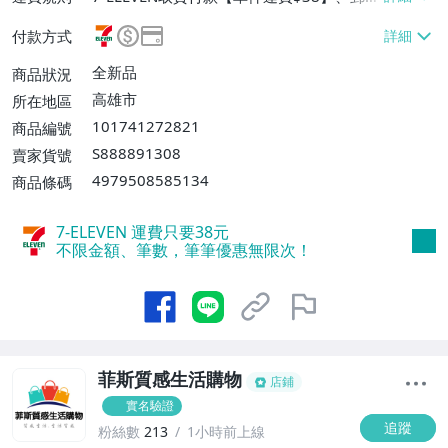
掛號【單件運費$80】、離島配送【單件運
付款方式
費$80】
全新品
商品狀況
高雄市
所在地區
101741272821
商品編號
S888891308
賣家貨號
4979508585134
商品條碼
7-ELEVEN 運費只要
38
元
不限金額、筆數，筆筆優惠無限次！
菲斯質感生活購物
店鋪
實名驗證
追蹤
粉絲數
213
1小時前上線