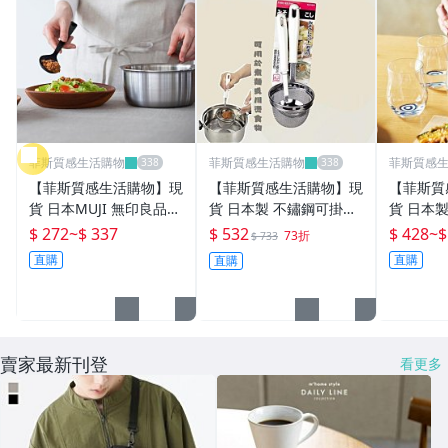
菲斯質感生活購物
菲斯質感生活購物
菲斯質感
【菲斯質感生活購物】現
【菲斯質感生活購物】現
【菲斯質
貨 日本MUJI 無印良品
貨 日本製 不鏽鋼可掛式
貨 日本製
極簡風格 矽樹脂調理匙
味噌濾勺 撈麵 濾網 不鏽
chi Gl
$ 272
~
$ 337
$ 532
$ 428
~
$
73折
$ 733
｜湯匙 耐熱 烹飪 盛菜
鋼濾勺 過濾篩網 味噌湯
球 小酌 
直購
直購
直購
矽膠匙 大湯匙 餐具
廚房用具 料理用品
威士忌
賣家最新刊登
看更多