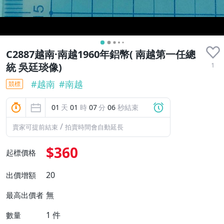
C2887越南·南越1960年鋁幣( 南越第一任總
1
統 吳廷琰像)
#
越南
#
南越
競標
01
天
01
時
07
分
05
秒結束
/
賣家可提前結束
拍賣時間會自動延長
$360
起標價格
20
出價增額
無
最高出價者
1
件
數量