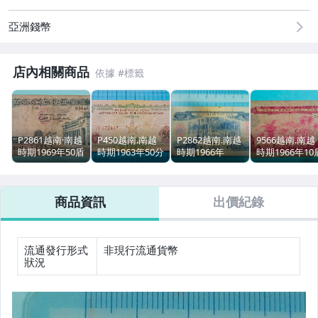
亞洲錢幣
店內相關商品
P2861越南·南越
P450越南.南越
P2862越南.南越
9566越南.南越
時期1969年50盾
時期1963年50分
時期1966年
時期1966年10
（品差）
紙鈔(有黃.邊有
20XU紙鈔
紙鈔
小修)
商品資訊
出價紀錄
流通發行形式
非現行流通貨幣
狀況