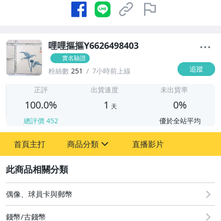
哩哩摳摳Y6626498403
實名驗證
追蹤
粉絲數
251
7小時前上線
1
正評
出貨速度
未出貨率
100.0%
1
0%
天
總評價
452
優於全站平均
首頁主打
商品分類
直播影片
sign
2
古董、藝術與礦石
偶像、球員卡與郵幣
偶像、球員卡與郵幣
錢幣/古錢幣