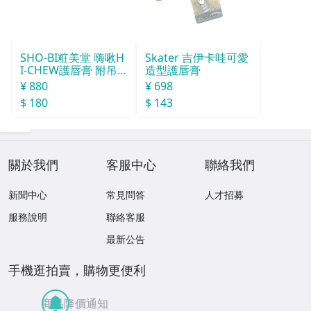
SHO-BI粧美堂 嗨啾H
Skater 吉伊卡哇可愛
I-CHEW護唇膏 附吊
造型護唇膏
飾(款式隨機)
¥ 880
¥ 698
$ 180
$ 143
關於我們
客服中心
聯絡我們
新聞中心
常見問答
人才招募
服務說明
聯絡客服
最新公告
手機逛拍賣，購物更便利
商品降價通知