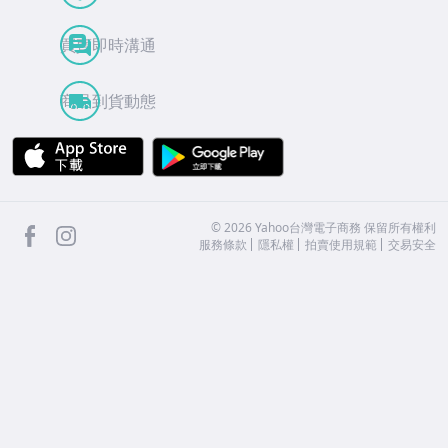
買賣即時溝通
商品到貨動態
APP Store
Google Play
facebook
Instagram
©
2026
Yahoo台灣電子商務 保留所有權利
服務條款
隱私權
拍賣使用規範
交易安全