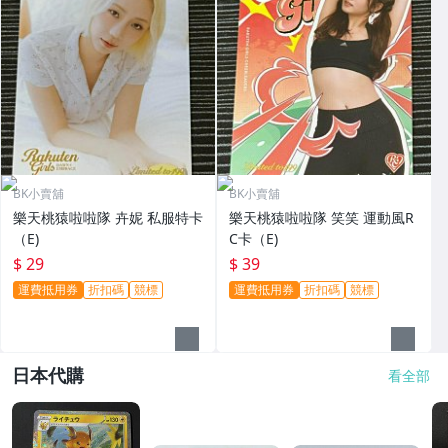
BK小賣舖
BK小賣舖
樂天桃猿啦啦隊 卉妮 私服特卡
樂天桃猿啦啦隊 笑笑 運動風R
（E)
C卡（E)
$ 29
$ 39
運費抵用券
折扣碼
競標
運費抵用券
折扣碼
競標
日本代購
看全部