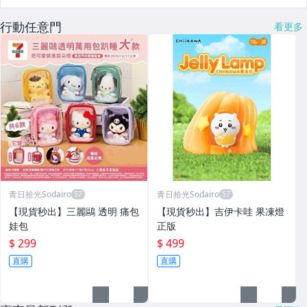
行動任意門
看更多
青日拾光Sodairo
青日拾光Sodairo
⁠【現貨秒出】三麗鷗 透明 痛包
⁠【現貨秒出】吉伊卡哇 果凍燈
娃包
正版
$ 299
$ 499
直購
直購