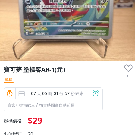
寶可夢 塗標客AR-1(元）
0
競標
07
天
05
時
01
分
57
秒結束
/
賣家可提前結束
拍賣時間會自動延長
$29
起標價格
20
出價增額