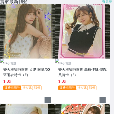
賣家最新刊登
看更多
BK小賣舖
BK小賣舖
樂天桃猿啦啦隊 孟潔 限量/50
樂天桃猿啦啦隊 高橋佳帆 學院
張睡衣特卡（E)
風特卡（E)
$ 39
$ 39
運費抵用券
折扣碼
競標
運費抵用券
折扣碼
競標