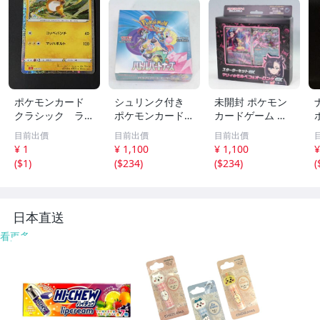
ポケモンカード
シュリンク付き
未開封 ポケモン
クラシック ライ
ポケモンカードゲ
カードゲーム ス
チュウ 009/032
ーム スカーレッ
カーレット＆バイ
目前出價
目前出價
目前出價
ト＆バイオレット
オレット スター
¥ 1
¥ 1,100
¥ 1,100
¥
拡張パック バト
ターセットex マ
(
$1
)
(
$234
)
(
$234
)
(
ルパートナーズ B
リィのモルペコ＆
OX ボックス◇38
オーロンゲex◇3
6f06
86f05
日本直送
看更多