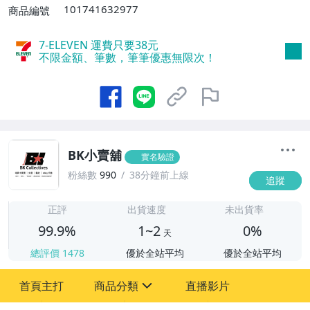
101741632977
商品編號
7-ELEVEN 運費只要
38
元
不限金額、筆數，筆筆優惠無限次！
BK小賣舖
實名驗證
粉絲數
990
38分鐘前上線
追蹤
1
正評
出貨速度
未出貨率
99.9%
1~2
0%
天
總評價
1478
優於全站平均
優於全站平均
首頁主打
商品分類
直播影片
sign