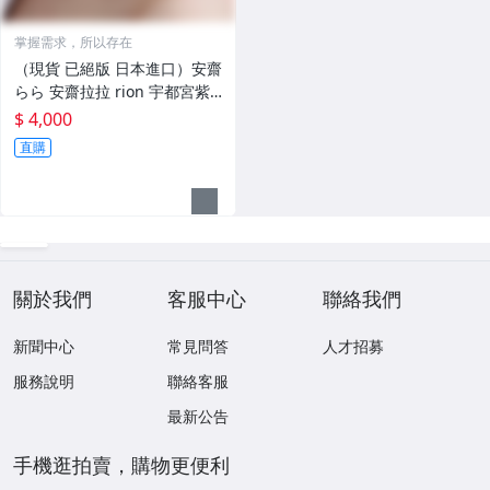
掌握需求，所以存在
（現貨 已絕版 日本進口）安齋
らら 安齋拉拉 rion 宇都宮紫
苑 限量 寫真集 （LaLaLaLove
$ 4,000
shock）
直購
關於我們
客服中心
聯絡我們
新聞中心
常見問答
人才招募
服務說明
聯絡客服
最新公告
手機逛拍賣，購物更便利