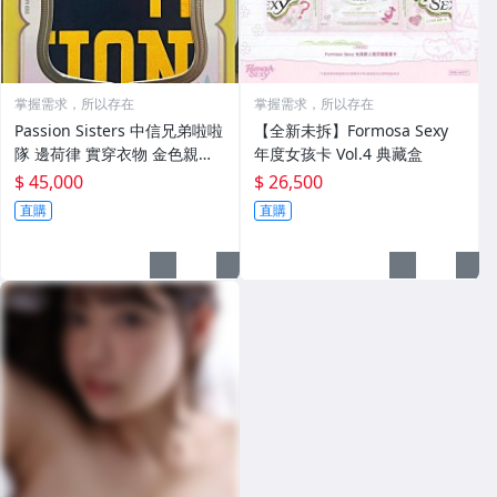
掌握需求，所以存在
掌握需求，所以存在
Passion Sisters 中信兄弟啦啦
【全新未拆】Formosa Sexy
隊 邊荷律 實穿衣物 金色親筆
年度女孩卡 Vol.4 典藏盒
✍️簽名 1of1
$ 45,000
$ 26,500
直購
直購