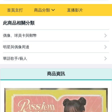
首頁主打
商品分類
直播影片
sign
2
成人專區
偶像、球員卡與郵幣
偶像、球員卡與郵幣
明星與偶像周邊
華語歌手/藝人
商品資訊