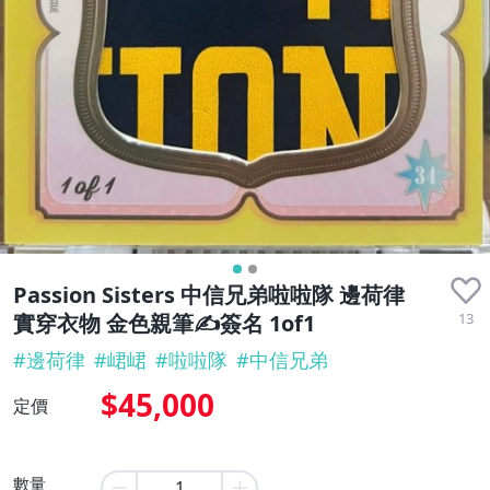
Passion Sisters 中信兄弟啦啦隊 邊荷律
13
實穿衣物 金色親筆✍️簽名 1of1
#
邊荷律
#
峮峮
#
啦啦隊
#
中信兄弟
$45,000
定價
數量