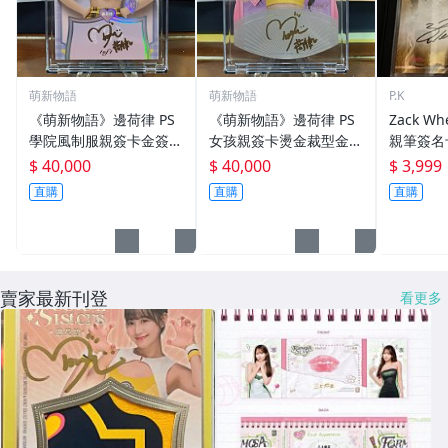
萌新物語
萌新物語
P.K
《萌新物語》邊荷律 PS
《萌新物語》邊荷律 PS
Zack W
學院風制服親簽卡金簽版
女孩親簽卡燙金裁型金簽
親筆簽名卡
1of1 Passion Sisters啦
版1of1 Passion Sisters
R WRAP
$ 40,000
$ 40,000
$ 3,999
啦隊 RC
啦啦隊 RC
城人 百勝
直購
直購
直購
寸簽名卡
賣家最新刊登
看更多