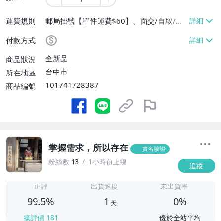
運費規則
郵局掛號【單件運費$60】、面交/自取/不
寄送【免運費】
付款方式
全新品
商品狀況
台中市
所在地區
101741728387
商品編號
掌握需求，所以存在
實名驗證
粉絲數
13
1小時前上線
追蹤
1
正評
出貨速度
未出貨率
99.5%
1
0%
天
總評價
181
優於全站平均