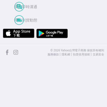
買賣即時溝通
商品到貨動態
APP Store
Google Play
facebook
Instagram
©
2026
Yahoo台灣電子商務 保留所有權利
服務條款
隱私權
拍賣使用規範
交易安全