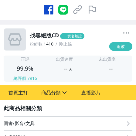
找尋絕版CD
實名驗證
粉絲數
1410
剛上線
追蹤
-
-
正評
出貨速度
未出貨率
99.9%
--
--
天
總評價
7916
-
首頁主打
商品分類
直播影片
-
sign
圖書/影音/文具
2
圖書/影音/文具