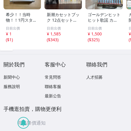
希少！！当時
新潮カセットブッ
ゴールデンヒット
物！！1円スター
ク 12点セット
ヒット歌謡 カラ
ト売り切り！！PI
【三島由紀夫／森
オケ カセットテ
目前出價
目前出價
目前出價
AA CLUB SPORT
外／太宰治／芥川
ープ まとめ昭和
¥ 1
¥ 1,585
¥ 1,500
¥
S GOODS アルミ
龍之介／谷崎潤一
レトロ 邦楽 童謡
(
$1
)
(
$343
)
(
$325
)
(
ケース 収納
郎／宮沢賢治／
演歌 17点
他】新潮社
關於我們
客服中心
聯絡我們
新聞中心
常見問答
人才招募
服務說明
聯絡客服
最新公告
手機逛拍賣，購物更便利
商品降價通知