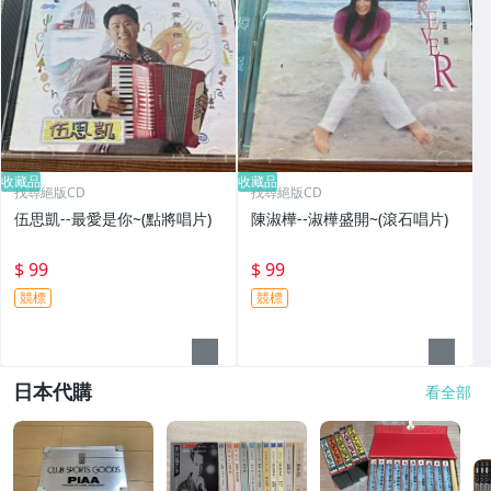
收藏品
收藏品
找尋絕版CD
找尋絕版CD
伍思凱--最愛是你~(點將唱片)
陳淑樺--淑樺盛開~(滾石唱片)
$ 99
$ 99
競標
競標
日本代購
看全部