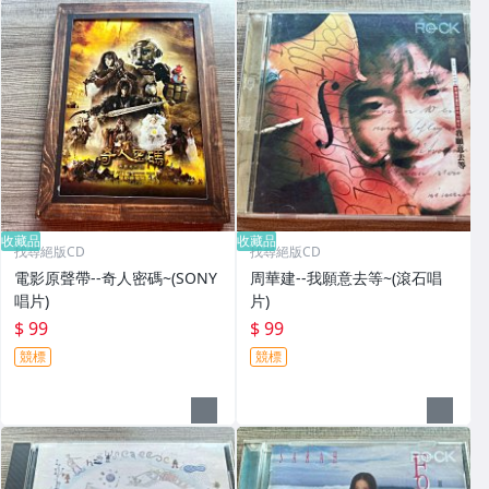
收藏品
收藏品
找尋絕版CD
找尋絕版CD
電影原聲帶--奇人密碼~(SONY
周華建--我願意去等~(滾石唱
唱片)
片)
$ 99
$ 99
競標
競標