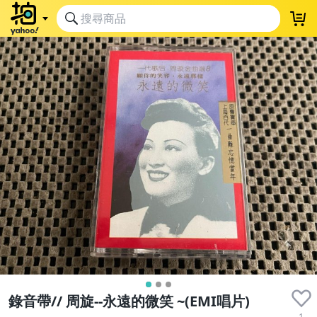
收藏品
錄音帶// 周旋--永遠的微笑 ~(EMI唱片)
1