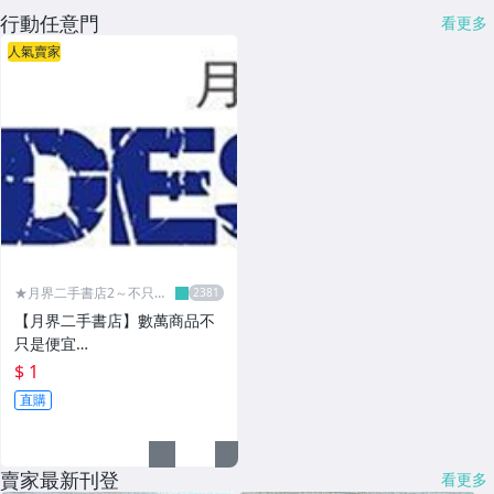
行動任意門
看更多
人氣賣家
★月界二手書店2～不只是
便宜...★
【月界二手書店】數萬商品不
只是便宜…
$ 1
直購
賣家最新刊登
看更多