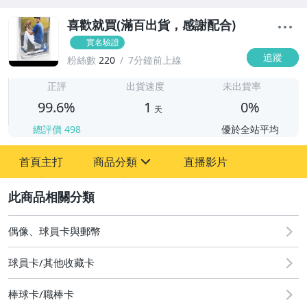
喜歡就買(滿百出貨，感謝配合)
實名驗證
追蹤
粉絲數
220
7分鐘前上線
1
正評
出貨速度
未出貨率
99.6%
1
0%
天
總評價
498
優於全站平均
首頁主打
商品分類
直播影片
sign
2
玩具、模型與公仔
偶像、球員卡與郵幣
偶像、球員卡與郵幣
球員卡/其他收藏卡
棒球卡/職棒卡