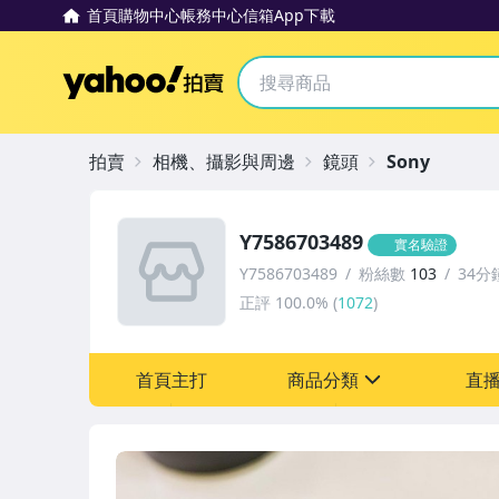
首頁
購物中心
帳務中心
信箱
App下載
Yahoo拍賣
拍賣
相機、攝影與周邊
鏡頭
Sony
Y7586703489
實名驗證
Y7586703489
粉絲數
103
34分
正評
100.0%
(
1072
)
首頁主打
商品分類
直
sign
圖書/影音/文具
玩具、模型與公仔