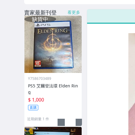
賣家最新刊登
看更多
Y7586703489
PS5 艾爾登法環 Elden Rin
g
$ 1,000
直購
近期銷量 1 件