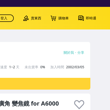
登入
賣東西
購物車
即時通
關於我
分享
貨速度
1~2
天
未出貨率
0%
加入時間
2002/03/05
超廣角 變焦鏡 for A6000