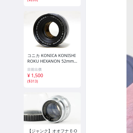
コニカ KONICA KONISHI
ROKU HEXANON 52mm F
1.8 #657-24
目前出價
¥ 1,500
(
$313
)
【ジャンク】オオフナ E-O