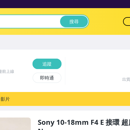
搜尋
追蹤
鐘前上線
即時通
出
播影片
Sony 10-18mm F4 E 接環 