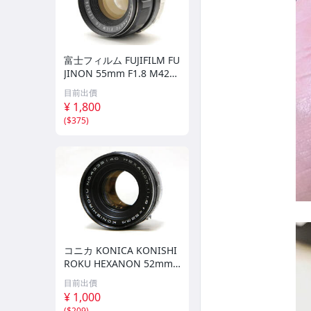
富士フィルム FUJIFILM FU
JINON 55mm F1.8 M42マ
ウント フジノン #7616
目前出價
¥ 1,800
(
$375
)
コニカ KONICA KONISHI
ROKU HEXANON 52mm F
1.8 #657-25
目前出價
¥ 1,000
(
$209
)