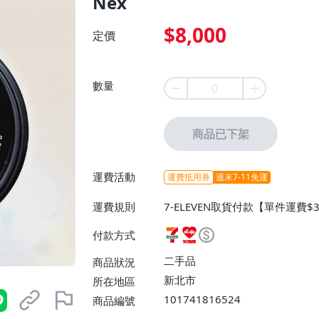
Nex
$8,000
定價
數量
商品已下架
運費活動
運費抵用券
週末7-11免運
運費規則
7-ELEVEN取貨付款【單件運費$
萊爾富取貨付款【單件運費$60、
付款方式
局掛號【單件運費$60、滿3件或
二手品
商品狀況
新北市
所在地區
101741816524
商品編號