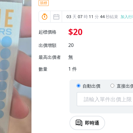
競標
03
天
07
時
11
分
43
秒結束
加入行
$20
起標價格
20
出價增額
無
最高出價者
1
件
數量
自動出價
直接出
即時通