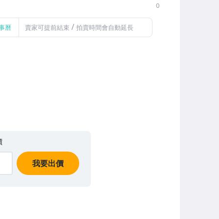
0
/
事曆
賣家可提前結束
拍賣時間會自動延長
價
我要出價