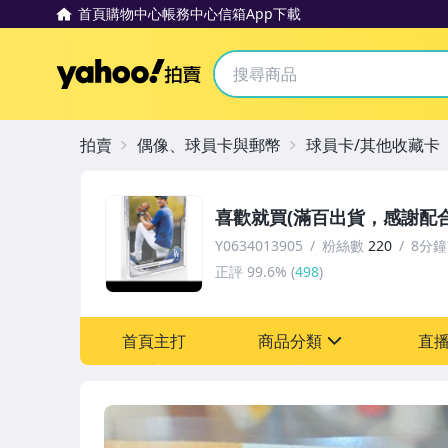
首頁
購物中心
帳務中心
信箱
App下載
Yahoo拍賣
拍賣
偶像、球員卡與郵幣
球員卡/其他收藏卡
喜歡就買(滿百出貨，感謝配合
Y0634013905
粉絲數
220
8分
正評
99.6%
(
498
)
首頁主打
商品分類
直
sign
玩具、模型與公仔
偶像、球員卡與郵幣