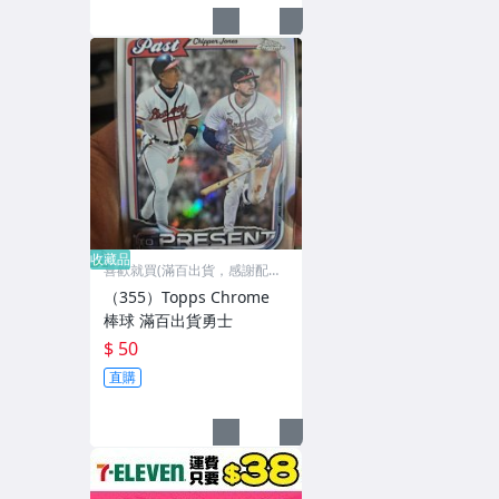
收藏品
喜歡就買(滿百出貨，感謝配
合)
（355）Topps Chrome
棒球 滿百出貨勇士
$ 50
直購