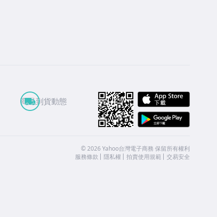
APP St
商品到貨動態
Google
©
2026
Yahoo台灣電子商務 保留所有權利
服務條款
隱私權
拍賣使用規範
交易安全