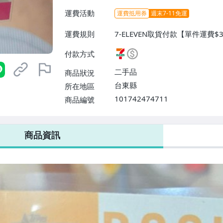
運費活動
運費抵用券
週末7-11免運
運費規則
7-ELEVEN取貨付款【單件運費$
$38】
付款方式
二手品
商品狀況
台東縣
所在地區
101742474711
商品編號
7-ELEVEN 運費只要
38
元
不限金額、筆數，筆筆優惠無限次！
商品資訊