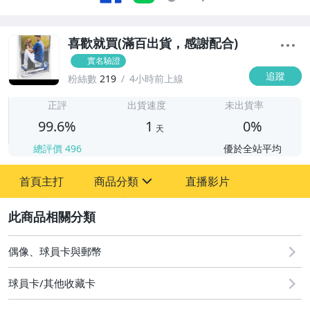
喜歡就買(滿百出貨，感謝配合)
實名驗證
追蹤
粉絲數
219
4小時前上線
1
正評
出貨速度
未出貨率
99.6%
1
0%
天
總評價
496
優於全站平均
首頁主打
商品分類
直播影片
sign
2
玩具、模型與公仔
偶像、球員卡與郵幣
偶像、球員卡與郵幣
球員卡/其他收藏卡