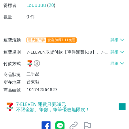
Louuuuu
(
20
)
得標者
0
件
數量
運費活動
運費抵用券
驚喜加碼7-11免運
運費規則
7-ELEVEN取貨付款【單件運費$38】、7-EL
EVEN取貨不付款【單件運費$38】
付款方式
二手品
商品狀況
台東縣
所在地區
101742564827
商品編號
7-ELEVEN 運費只要
38
元
不限金額、筆數，筆筆優惠無限次！