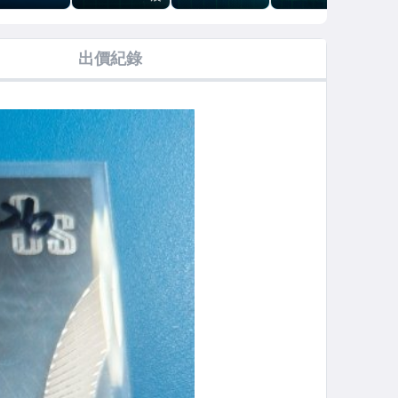
卡版!2025-
波亮!2024-25
CHOICE三色
割組合特
FE
TOPPS
PRIZM
亮!2023-24
卡!1997
亮特
WMAN
PRIZM
SKYBOX
PRI
出價紀錄
PREMIUM (RC
PIC
第二年)