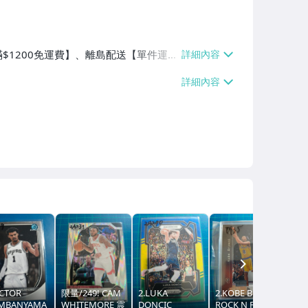
$1200免運費】、離島配送【單件運費
NEXT
ICTOR
限量/249! CAM
2.LUKA
2.KOBE BRYANT
1.S
MBANYAMA
WHITEMORE 震
DONCIC
ROCK N FIRE切
CU