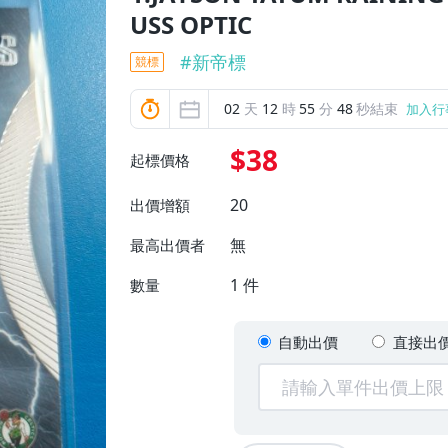
USS OPTIC
#
新帝標
競標
02
天
12
時
55
分
47
秒結束
加入行
$38
起標價格
20
出價增額
無
最高出價者
1
件
數量
自動出價
直接出