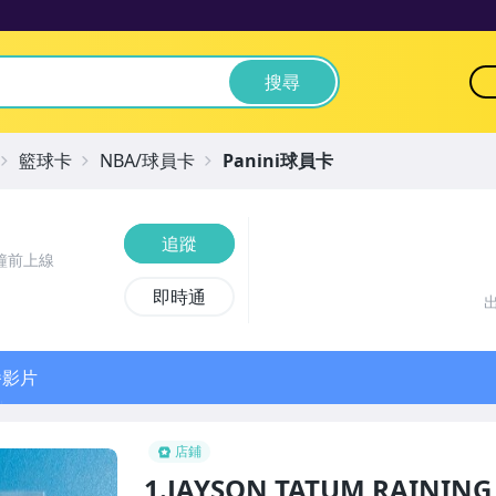
搜尋
籃球卡
NBA/球員卡
Panini球員卡
追蹤
鐘前上線
即時通
播影片
店鋪
1.JAYSON TATUM RAINING