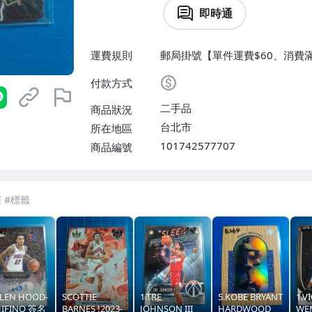
即時通
運費規則
郵局掛號【單件運費$60、消費滿
$60】
付款方式
二手品
商品狀況
台北市
所在地區
101742577707
商品編號
ALEN HOOD-
SCOTTIE
1.TRE
5.KOBE BRYANT
1.V
HIFINO 簽名
BARNES !2023-
JOHNSON III
HARDWOOD
WE