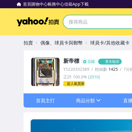
首頁
購物中心
帳務中心
信箱
App下載
Yahoo拍賣
拍賣
偶像、球員卡與郵幣
球員卡/其他收藏卡
新帝標
店鋪
實名驗證
Y5220332389
粉絲數
1425
7分
正評
100.0%
(
2010
)
超人氣賣家
首頁主打
商品分類
直
sign
其它