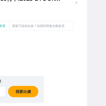
0
/
事曆
賣家可提前結束
拍賣時間會自動延長
價
我要出價