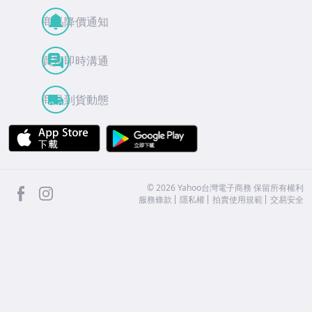
商品降價通知
買賣即時溝通
商品到貨動態
APP Store
Google Play
facebook
Instagram
©
2026
Yahoo台灣電子商務 保留所有權利
服務條款
隱私權
拍賣使用規範
交易安全