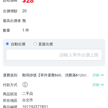
$28
起標價格
20
出價增額
無
最高出價者
1
件
數量
自動出價
直接出價
運費規則
郵局掛號【單件運費$60、消費滿$1200免
運費】、離島配送【單件運費$60】
付款方式
二手品
商品狀況
台北市
所在地區
101742577851
商品編號