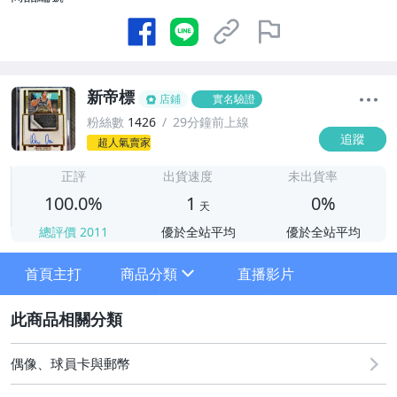
新帝標
店鋪
實名驗證
粉絲數
1426
29分鐘前上線
追蹤
超人氣賣家
1
正評
出貨速度
未出貨率
100.0%
1
0%
天
總評價
2011
優於全站平均
優於全站平均
首頁主打
商品分類
直播影片
sign
2
其它
偶像、球員卡與郵幣