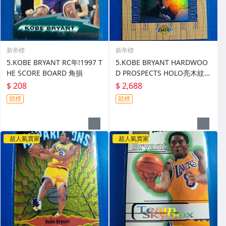
新帝標
新帝標
5.KOBE BRYANT RC年!1997 T
5.KOBE BRYANT HARDWOO
HE SCORE BOARD 角損
D PROSPECTS HOLO亮木紋造
型特卡!1997 UPPER DECK
$ 208
$ 2,688
競標
競標
超人氣賣家
超人氣賣家