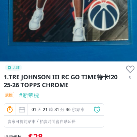
店鋪
1.TRE JOHNSON III RC GO TIME特卡!20
0
25-26 TOPPS CHROME
#
新帝標
競標
01
天
21
時
31
分
36
秒結束
/
賣家可提前結束
拍賣時間會自動延長