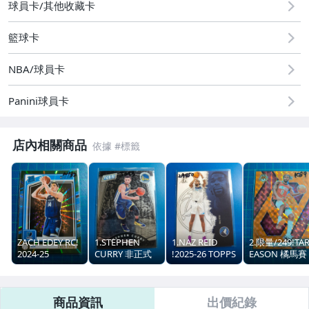
球員卡/其他收藏卡
籃球卡
NBA/球員卡
Panini球員卡
店內相關商品
ZACH EDEY RC!
1.STEPHEN
1.NAZ REID
2.限量/249!TAR
2024-25
CURRY 非正式
!2025-26 TOPPS
EASON 橘馬賽
DONRUSS 綠放
卡盒只有美國才
SIGNATURE
克亮!2024-25
射亮
買得到! 2017
CLASS
MOSAIC
THE NATIONAL
商品資訊
出價紀錄