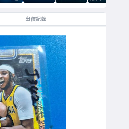
020-21
!2024-25 PRIZM
亮!2021-22
PRIZM
RC!
ECT
BASE
DONRUSS
FIREWORKS特
SEL
NCOURSE
OPTIC
卡
ME
出價紀錄
LEV