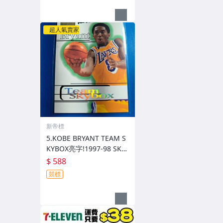
超人氣賣家
新帝標
5.KOBE BRYANT TEAM S
KYBOX亮字!1997-98 SKY
BOX PREMIUM
$ 588
競標