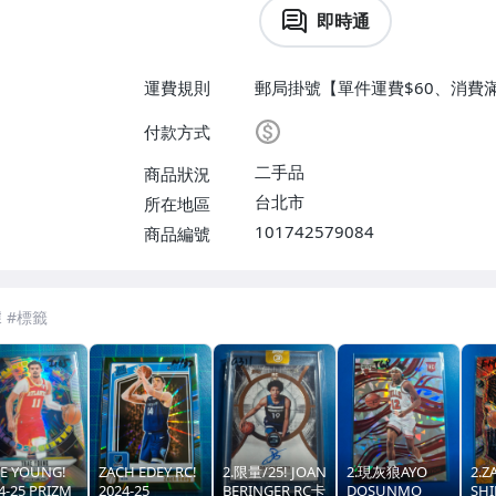
即時通
運費規則
郵局掛號【單件運費$60、消費滿
$60】
付款方式
二手品
商品狀況
台北市
所在地區
101742579084
商品編號
E YOUNG!
ZACH EDEY RC!
2.限量/25! JOAN
2.現灰狼AYO
2.Z
4-25 PRIZM
2024-25
BERINGER RC卡
DOSUNMO
SH