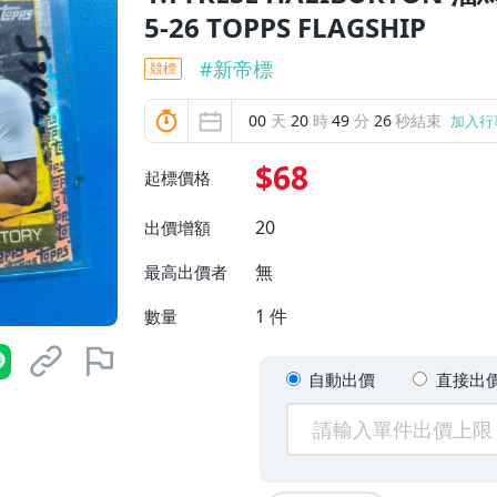
5-26 TOPPS FLAGSHIP
#
新帝標
競標
00
天
20
時
49
分
25
秒結束
加入行
$68
起標價格
20
出價增額
無
最高出價者
1
件
數量
自動出價
直接出