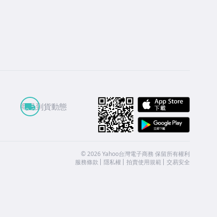
APP St
商品到貨動態
Google
©
2026
Yahoo台灣電子商務 保留所有權利
服務條款
隱私權
拍賣使用規範
交易安全