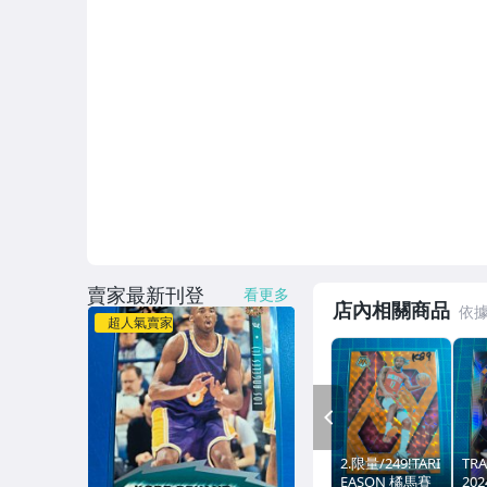
賣家最新刊登
看更多
店內相關商品
超人氣賣家
PREV
2.限量/249!TARI
TRA
EASON 橘馬賽
202