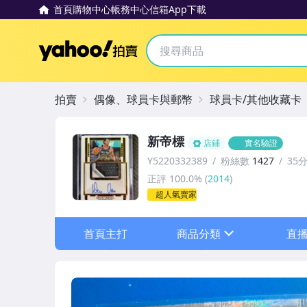
首頁
購物中心
帳務中心
信箱
App下載
Yahoo拍賣
拍賣
偶像、球員卡與郵幣
球員卡/其他收藏卡
新帝標
店鋪
實名驗證
Y5220332389
粉絲數
1427
35
正評
100.0%
(
2014
)
超人氣賣家
首頁主打
商品分類
直
sign
其它