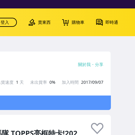
登入
賣東西
購物車
即時通
關於我
分享
出貨速度
1
天
未出貨率
0%
加入時間
2017/09/07
溜馬隊 TOPPS亮框特卡!202