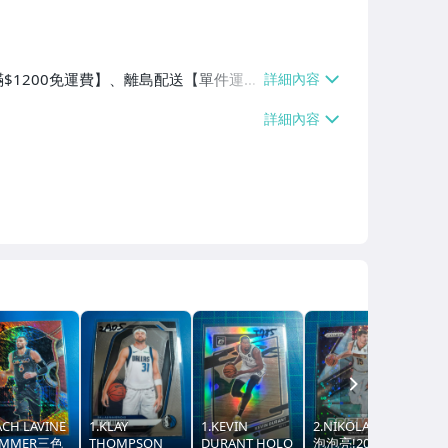
$1200免運費】、離島配送【單件運費
NEXT
ACH LAVINE
1.KLAY
1.KEVIN
2.NIKOLA JOKIC
四階
IMMER三色
THOMPSON
DURANT HOLO
泡泡亮!2022-23
SP