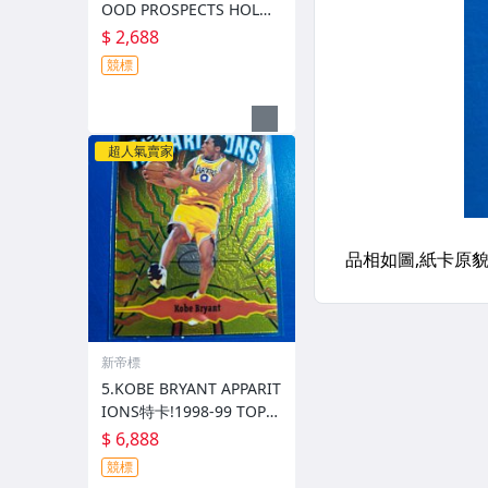
OOD PROSPECTS HOLO
亮木紋造型特卡!1997 UPP
$ 2,688
ER DECK
競標
超人氣賣家
新帝標
5.KOBE BRYANT APPARIT
IONS特卡!1998-99 TOPP
S CHROME (卡況優)
$ 6,888
競標