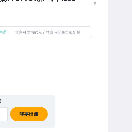
0
/
事曆
賣家可提前結束
拍賣時間會自動延長
價
我要出價