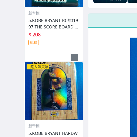
克亮!2024-25
KAL
MOSAIC
正
新帝標
5.KOBE BRYANT RC年!19
97 THE SCORE BOARD 角
損
$ 208
競標
超人氣賣家
新帝標
5.KOBE BRYANT HARDW