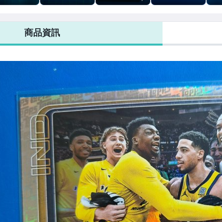
EIDOSCOPIC
DONRUSS 綠放
面簽!2025-26
NEW YEAR版 紅
亮!2
銀亮特卡
射亮
TOPPS 3 THREE
碎冰亮!2021-22
SEL
REVOLUTION
CO
商品資訊