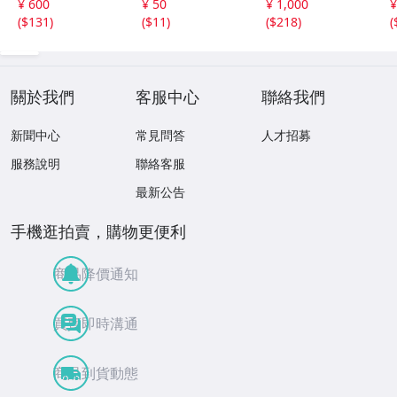
¥ 600
¥ 50
¥ 1,000
¥
ド M37 スポーツ
ャイアンツ 日本
(
$131
)
(
$11
)
(
$218
)
(
アスリート トレ
テレビ 劇空間プ
ーディングカード
ロ野球
NPB
關於我們
客服中心
聯絡我們
新聞中心
常見問答
人才招募
服務說明
聯絡客服
最新公告
手機逛拍賣，購物更便利
商品降價通知
買賣即時溝通
商品到貨動態