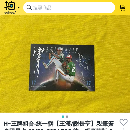
H~王牌組合-統一獅【王漢/謝長亨】親筆簽
8