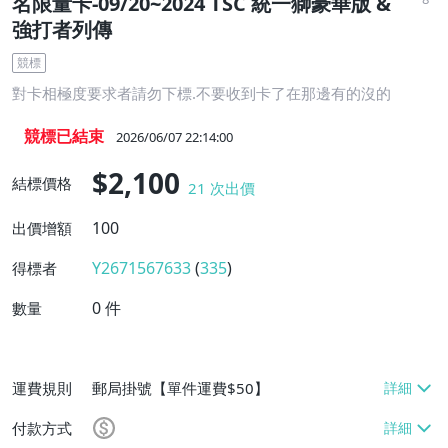
名限量卡-09/20~2024 TSC 統一獅豪華版 &
強打者列傳
競標
對卡相極度要求者請勿下標.不要收到卡了在那邊有的沒的
競標已結束
2026/06/07 22:14:00
$2,100
結標價格
21
次出價
100
出價增額
Y2671567633
(
335
)
得標者
0
件
數量
運費規則
郵局掛號【單件運費$50】
付款方式