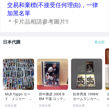
日本代購
看全部
MLB Topps カー
田中雅彦 2006 B
松井秀喜 1998年
2
ド メジャー 1
BM 千葉 ロッテ
ホームランカード
00枚 2
マリーンズ トレ
150号 記念カード
m
目前出價
目前出價
目前出價
カ プロ野球 カー
3枚セット 読売ジ
h