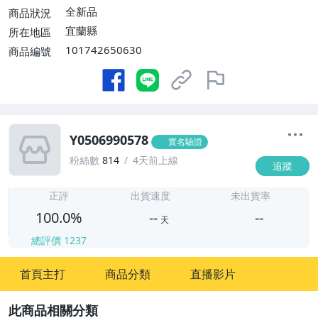
全新品
商品狀況
宜蘭縣
所在地區
101742650630
商品編號
Y0506990578
實名驗證
粉絲數
814
4天前上線
追蹤
-
-
正評
出貨速度
未出貨率
100.0%
--
--
天
總評價
1237
-
首頁主打
商品分類
直播影片
-