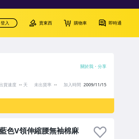
登入
賣東西
購物車
即時通
關於我
分享
出貨速度
--
天
未出貨率
--
加入時間
2009/11/15
＊藍色V領伸縮腰無袖棉麻