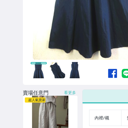
賣場任意門
看更多
超人氣賣家
內裡/襯