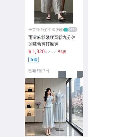
子芸芳(竹竹中國服飾)
雨露麻鬆緊腰寬鬆九分休
閒蘿蔔褲打座褲
$ 1,320
52折
$ 2,580
直購
近期銷量 3 件