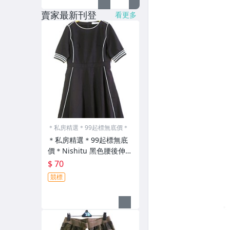
賣家最新刊登
看更多
＊私房精選＊99起標無底價＊
＊私房精選＊99起標無底
價＊Nishitu 黑色腰後伸縮
五分袖洋裝(L)2828
$ 70
競標