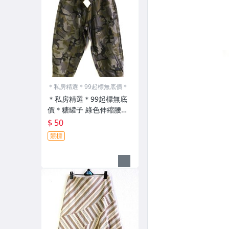
＊私房精選＊99起標無底價＊
＊私房精選＊99起標無底
價＊糖罐子 綠色伸縮腰迷
彩七分褲(XL)3236
$ 50
競標