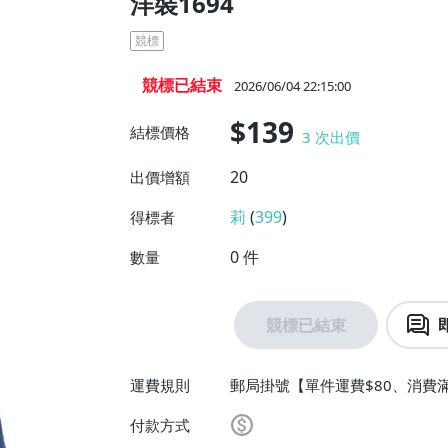
洋裝1694
競標
競標已結束
2026/06/04 22:15:00
$139
結標價格
3
次出價
20
出價增額
莉
(
399
)
得標者
0
件
數量
競標已結束
運費規則
郵局掛號【單件運費$80、消費滿
付款方式