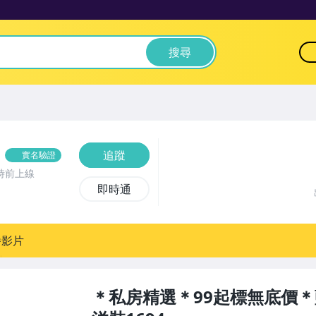
搜尋
＊
追蹤
實名驗證
時前上線
即時通
播影片
＊私房精選＊99起標無底價