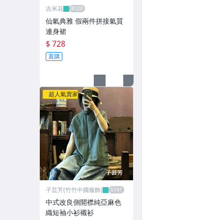
吉米花
仙氣典雅 假兩件拼接氣質
連身裙
$ 728
直購
超人氣賣家
子芸芳(竹竹中國服飾)
中式改良側開襟純亞麻色
織短袖小衫襯衫