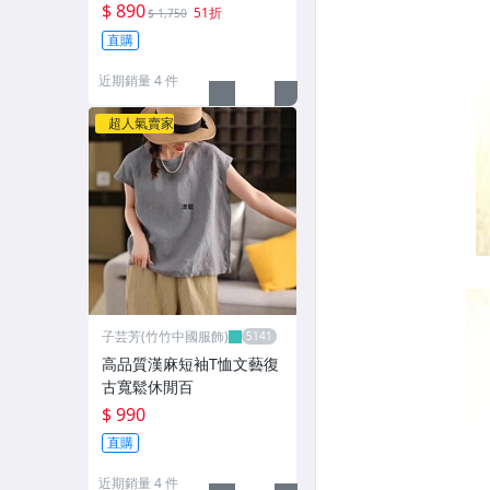
$ 890
51折
$ 1,750
直購
近期銷量 4 件
超人氣賣家
子芸芳(竹竹中國服飾)
高品質漢麻短袖T恤文藝復
古寬鬆休閒百
$ 990
直購
近期銷量 4 件