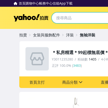
首頁
購物中心
帳務中心
信箱
App下載
Yahoo拍賣
拍賣
女裝與服飾配件
洋裝
無袖洋裝
＊私房精選＊99起標無底價
Y3011235280
粉絲數
1405
4小
正評
100.0%
(
3483
)
首頁主打
商品分類
直
sign
男性精品與服飾
女裝與服飾配件