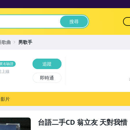
搜尋
語歌曲
男歌手
追蹤
實名驗證
前上線
即時通
播影片
台語二手CD 翁立友 天對我惜