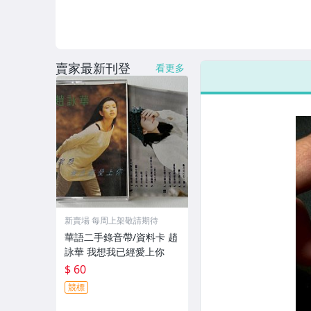
賣家最新刊登
看更多
新賣場 每周上架敬請期待
華語二手錄音帶/資料卡 趙
詠華 我想我已經愛上你
$ 60
競標