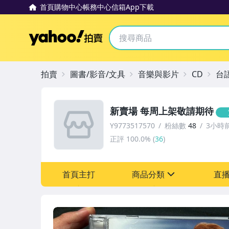
首頁
購物中心
帳務中心
信箱
App下載
Yahoo拍賣
拍賣
圖書/影音/文具
音樂與影片
CD
台
新賣場 每周上架敬請期待
Y9773517570
粉絲數
48
3小時
正評
100.0%
(
36
)
首頁主打
商品分類
直
sign
圖書/影音/文具