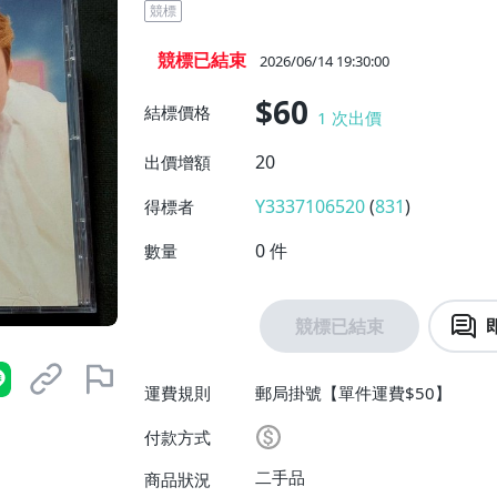
競標
競標已結束
2026/06/14 19:30:00
$60
結標價格
1
次出價
20
出價增額
Y3337106520
(
831
)
得標者
0
件
數量
競標已結束
運費規則
郵局掛號【單件運費$50】
付款方式
二手品
商品狀況