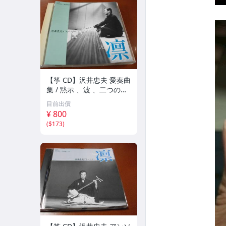
【筝 CD】沢井忠夫 愛奏曲
集 / 黙示 、波 、二つの相
、箏二重奏ソナタ 杵屋正
目前出價
邦 、入野義朗 、小野衛 他
¥ 800
(1971/1973/1976)
(
$173
)