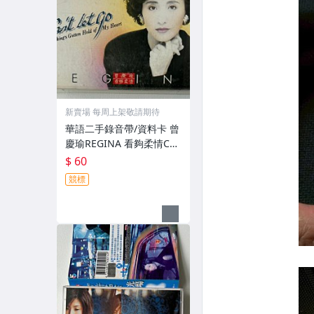
新賣場 每周上架敬請期待
華語二手錄音帶/資料卡 曾
慶瑜REGINA 看夠柔情Ca
n't Let Go Something's G
$ 60
otten Hold of My Heart
競標