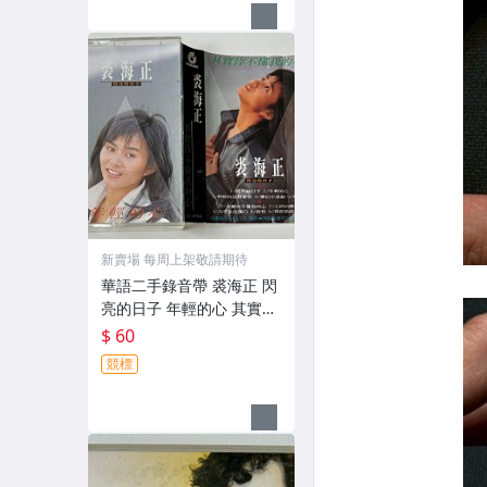
新賣場 每周上架敬請期待
華語二手錄音帶 裘海正 閃
亮的日子 年輕的心 其實你
不懂我的心
$ 60
競標