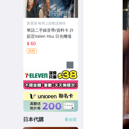
新賣場 每周上架敬請期待
華語二手錄音帶/資料卡 許
茹芸Valen Hsu 日光機場
$ 60
競標
日本代購
看全部