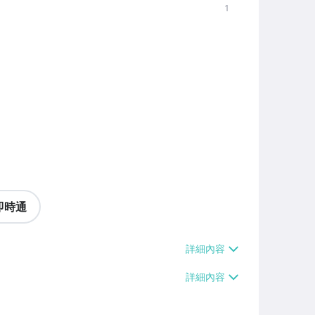
1
即時通