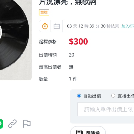
片況漂亮，無歌詞
競標
03
天
12
時
39
分
28
秒結束
加入行
$300
起標價格
20
出價增額
無
最高出價者
1
件
數量
自動出價
直接出
即時通