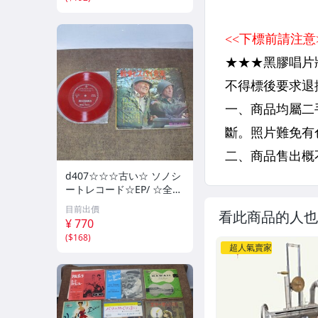
d407☆☆☆古い☆ ソノシ
ートレコード☆EP/ ☆全3
枚
目前出價
看此商品的人也
¥ 770
(
$168
)
超人氣賣家