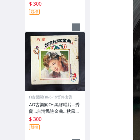
$ 300
競標
Ω古樂閣Ω8/6-19暫停出貨
AΩ古樂閣Ω~黑膠唱片…秀
蘭…台灣民謠金曲…秋風夜
雨
$ 300
競標