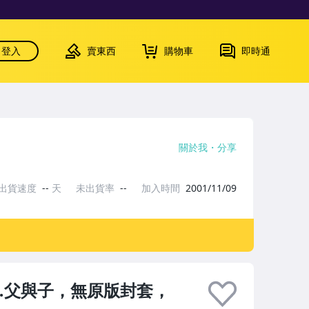
登入
賣東西
購物車
即時通
關於我
分享
出貨速度
--
天
未出貨率
--
加入時間
2001/11/09
…父與子，無原版封套，