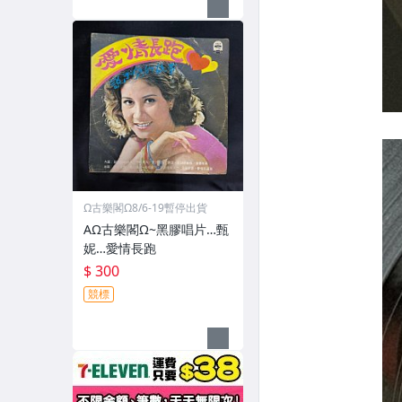
Ω古樂閣Ω8/6-19暫停出貨
AΩ古樂閣Ω~黑膠唱片…甄
妮…愛情長跑
$ 300
競標