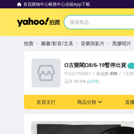
首頁
購物中心
帳務中心
信箱
App下載
Yahoo拍賣
拍賣
圖書/影音/文具
音樂與影片
黑膠唱片
Ω古樂閣Ω8/6-19暫停出貨
Y1221795867
粉絲數
650
1天
正評
99.9%
(
2376
)
首頁主打
商品分類
直
sign
圖書/影音/文具