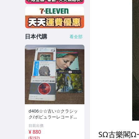
日本代購
看全部
d406☆☆古い☆クラシッ
ク/ポピュラーレコード☆E
P/ ☆全9枚
目前出價
¥ 880
(
$192
)