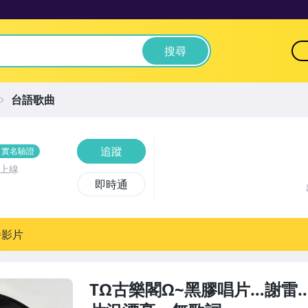
搜尋
台語歌曲
追蹤
實名驗證
前上線
即時通
播影片
TΩ古樂閣Ω~黑膠唱片…謝雷