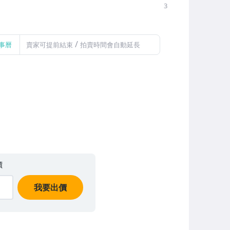
3
/
事曆
賣家可提前結束
拍賣時間會自動延長
價
我要出價