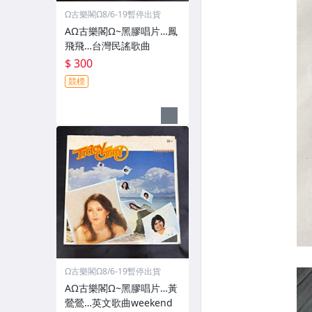
Ω古樂閣Ω8/6-19暫停出貨
AΩ古樂閣Ω~黑膠唱片…鳳
飛飛…台灣民謠歌曲
$ 300
競標
Ω古樂閣Ω8/6-19暫停出貨
AΩ古樂閣Ω~黑膠唱片…黃
鶯鶯…英文歌曲weekend