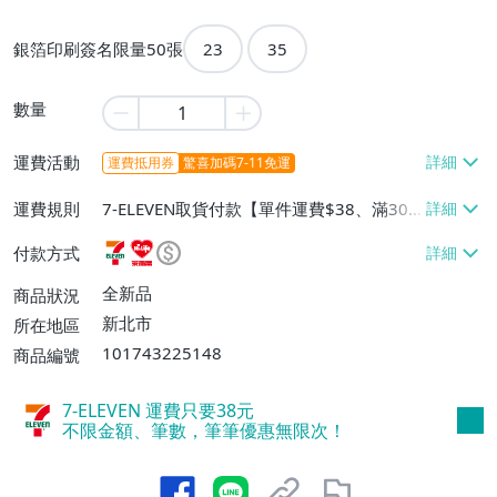
銀箔印刷簽名限量50張
23
35
數量
運費活動
運費抵用券
驚喜加碼7-11免運
運費規則
7-ELEVEN取貨付款【單件運費$38、滿30
件或消費滿$20000免運費】、7-ELEVEN取
付款方式
貨不付款【單件運費$38】、萊爾富取貨付
款【單件運費$60、滿30件或消費滿$2000
全新品
商品狀況
0免運費】、郵局掛號【單件運費$80、滿3
新北市
所在地區
0件或消費滿$10000免運費】
101743225148
商品編號
7-ELEVEN 運費只要
38
元
不限金額、筆數，筆筆優惠無限次！