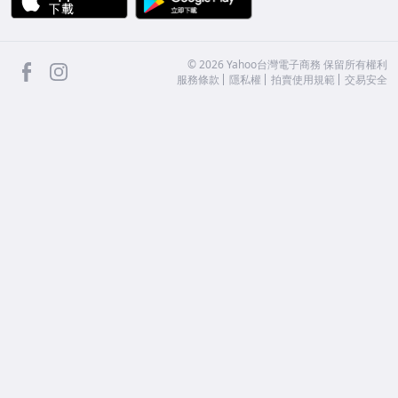
facebook
Instagram
©
2026
Yahoo台灣電子商務 保留所有權利
服務條款
隱私權
拍賣使用規範
交易安全