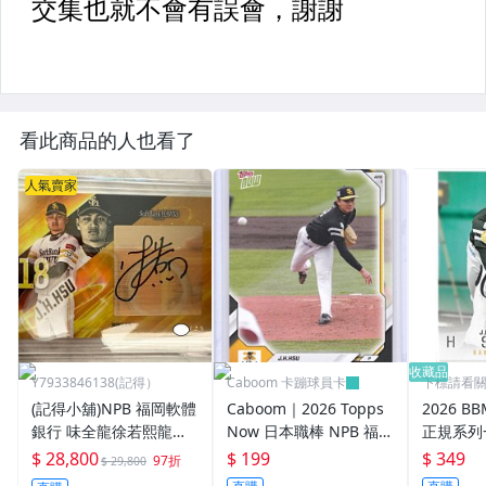
看此商品的人也看了
人氣賣家
收藏品
Y7933846138(記得）
Caboom 卡蹦球員卡
下標請看
(記得小舖)NPB 福岡軟體
Caboom｜2026 Topps
2026 B
銀行 味全龍徐若熙龍之
Now 日本職棒 NPB 福岡
正規系列
子 2026BBM Epoch 1st
軟銀鷹 徐若熙 日職首勝
徐若熙 
$ 28,800
$ 199
$ 349
97折
$ 29,800
親筆簽名卡 限量25張 現
紀念卡