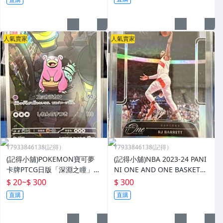
人氣賣家
人氣賣家
Y7933846138(記得）
Y7933846138(記得）
(記得小舖)POKEMON寶可夢
(記得小舖)NBA 2023-24 PANI
卡牌PTCG日版「深淵之瞳」
NI ONE AND ONE BASKETB
「純白閃焰」「虛無歸零」
ALL RJ BARRETT 49of99
$ 20
~
$ 300
$ 300
「太晶慶典」呆殼獸洗翠黏美
直購
直購
龍太陽岩地幔岩拉達薩戮德月
亮伊布月月熊赫 台灣現貨