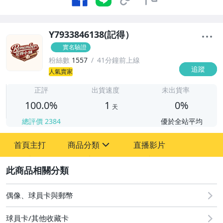
Y7933846138(記得）
實名驗證
粉絲數
1557
41分鐘前上線
追蹤
1
人氣賣家
正評
出貨速度
未出貨率
100.0%
1
0%
天
總評價
2384
優於全站平均
首頁主打
商品分類
直播影片
sign
2
圖書/影音/文具
偶像、球員卡與郵幣
成人專區
球員卡/其他收藏卡