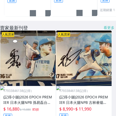
直購
直購
直購
貨如圖
近期銷量 1
賣家最新刊登
看更多
人氣賣家
人氣賣家
Y7933846138(記得）
Y7933846138(記得）
(記得小舖)2026 EPOCH PREM
(記得小舖)2026 EPOCH PREM
IER 日本火腿NPB 孫易磊台灣
IER 日本火腿NPB 古林睿煬台
火球男 親筆卡面簽名卡限量29
灣金孫 親筆卡面簽名卡 限量3
$ 16,880
$ 8,990
~
$ 11,990
85折
$ 19,880
張 台灣現貨如圖
0張尾號=1of1 台灣現貨如圖
直購
直購