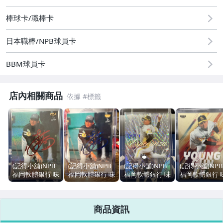
原創設計良品
棒球卡/職棒卡
古董、藝術與礦石
日本職棒/NPB球員卡
玩具、模型與公仔
BBM球員卡
居家、家具與園藝
偶像、球員卡與郵幣
店內相關商品
手錶與飾品配件
美容保養與彩妝
家電與影音視聽
(記得小舖)NPB
(記得小舖)NPB
(記得小舖)NPB
(記得小舖)NPB
運動、戶外與休閒
福岡軟體銀行 味
福岡軟體銀行 味
福岡軟體銀行 味
福岡軟體銀行 
全龍徐若熙龍之
全龍徐若熙龍之
全龍徐若熙龍之
全龍徐若熙龍
子 2026BBM 1st
子 2026BBM 1st
子 2026BBM
子 2026BBM
電玩遊戲與主機
赤箔印刷簽名限
青箔印刷簽名限
ESPERANZA 限
YOUNG GUN
商品資訊
量25張 現貨如
量75張 現貨如
量50張 現貨如
卡特卡 限量10
圖
圖
圖
張 現貨如圖