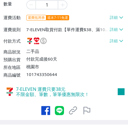
數量
運費活動
運費抵用券
週末7-11免運
運費規則
7-ELEVEN取貨付款【單件運費$38、滿100
件或消費滿$10000免運費】、7-ELEVEN取
付款方式
貨不付款【單件運費$38】、萊爾富取貨付
款【單件運費$60、滿100件或消費滿$100
二手品
商品狀況
00免運費】、郵局掛號【單件運費$50、滿
付款完成後60天
預購出貨
100件或消費滿$100000免運費】
桃園市
所在地區
101743350644
商品編號
7-ELEVEN 運費只要
38
元
不限金額、筆數，筆筆優惠無限次！