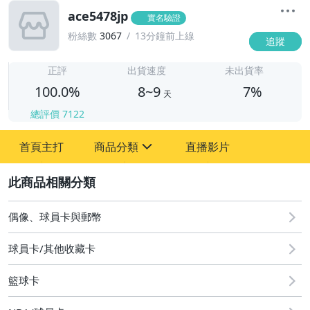
ace5478jp
實名驗證
粉絲數
3067
13分鐘前上線
追蹤
8
正評
出貨速度
未出貨率
100.0%
8~9
7%
天
總評價
7122
首頁主打
商品分類
直播影片
sign
2
偶像、球員卡與郵幣
偶像、球員卡與郵幣
球員卡/其他收藏卡
籃球卡