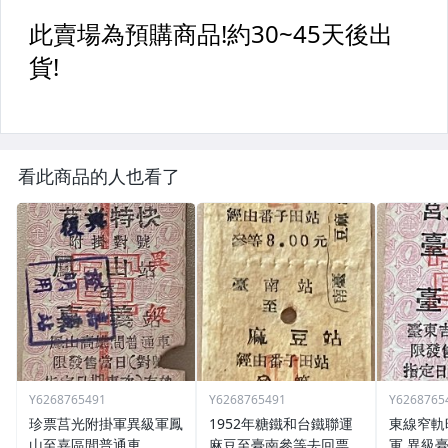
看此商品的人也看了
Y6268765491
Y6268765491
Y6268765
珍票莒光附掛軍異級軍鳳
1952年糖鐵和台鐵聯運
東線窄軌
山至嘉區間普通車
麻豆至臺南參等去回票
軍,異級