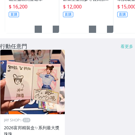
〈樣張〉
光華號
$ 16,200
$ 12,000
$ 15,00
直購
直購
直購
行動任意門
看更多
JAY SHOP✨
2026富邦精裝盒✨系列最大獎
珠珠