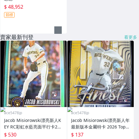
$ 48,952
競標
賣家最新刊登
看更多
ace5478jp
ace5478jp
Jacob Misiorowski漂亮新人K
Jacob Misiorowski漂亮新人年
EY RC彩虹水藍亮面平行卡202
最新版本金屬特卡 2026 Topp
6 Topps Series 1 Aqua Rain
s Finest Team Finest Rookie
$ 530
$ 137