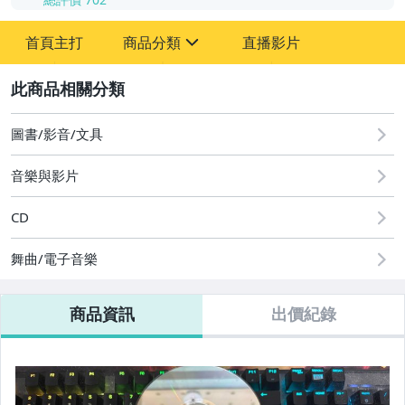
-
首頁主打
商品分類
直播影片
-
sign
其它
2
圖書/影音/文具
音樂與影片
CD
舞曲/電子音樂
商品資訊
出價紀錄