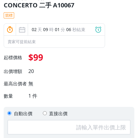
CONCERTO 二手 A10067
競標
02
天
09
時
01
分
06
秒結束
賣家可提前結束
$99
起標價格
20
出價增額
無
最高出價者
1
件
數量
自動出價
直接出價