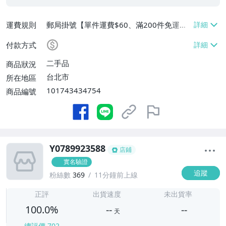
運費規則
郵局掛號【單件運費$60、滿200件免運
費】
付款方式
二手品
商品狀況
台北市
所在地區
101743434754
商品編號
Y0789923588
店鋪
實名驗證
追蹤
粉絲數
369
11分鐘前上線
-
-
正評
出貨速度
未出貨率
100.0%
--
--
天
總評價
702