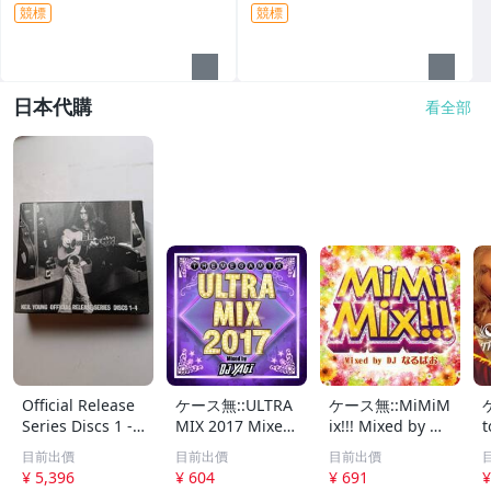
競標
競標
日本代購
看全部
Official Release
ケース無::ULTRA
ケース無::MiMiM
Series Discs 1 -
MIX 2017 Mixed
ix!!! Mixed by DJ
t
4
by DJ YAGI レン
なるぱお レンタ
x
目前出價
目前出價
目前出價
タル落ち 中古 CD
ル落ち 中古 CD
¥ 5,396
¥ 604
¥ 691
¥