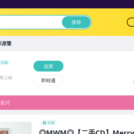
搜尋
影原聲
店鋪
追蹤
時前上線
即時通
播影片
店鋪
◎MWM◎【二手CD】Merry Chr