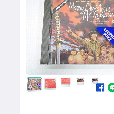
★1元起標★日韓CD●週日結標
商品補單區(非指定帳號勿下標)
運費補款專區
其它