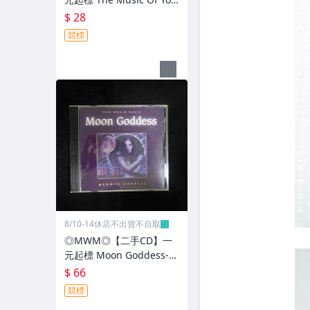
emite Rick Erlien 紙盒摺
$ 28
頁版 介紹本 光碟污痕少
競標
8/10-14休店不出貨不自取
◎MWM◎【二手CD】一
元起標 Moon Goddess-M
edwyn Goodall 介紹紙 光
$ 66
碟污痕少
競標