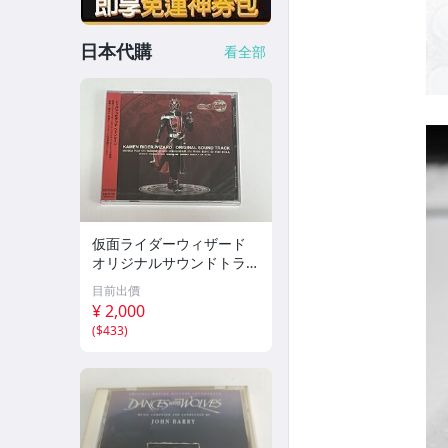
日本代購
看全部
仮面ライダーウィザード
オリジナルサウンドトラッ
ク CD 新品未開封
目前出價
¥ 2,000
(
$433
)