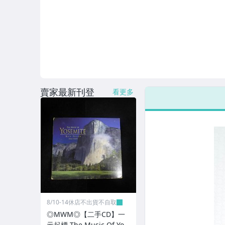
賣家最新刊登
看更多
8/10-14休店不出貨不自取
◎MWM◎【二手CD】一
元起標 The Music Of Yos