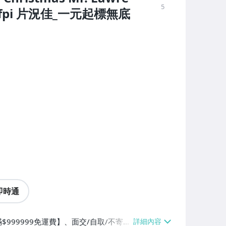
5
ifpi 片況佳_一元起標無底
即時通
$999999免運費】、面交/自取/不寄送