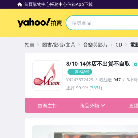
首頁
購物中心
帳務中心
信箱
App下載
Yahoo拍賣
拍賣
圖書/影音/文具
音樂與影片
CD
電
8/10-14休店不出貨不自取
實名驗證
Y4243572429
粉絲數
947
5小
正評
99.9%
(
3631
)
首頁主打
商品分類
直
sign
★1元起標!無底價★週六結標
★1元起標!無底價★週日結標