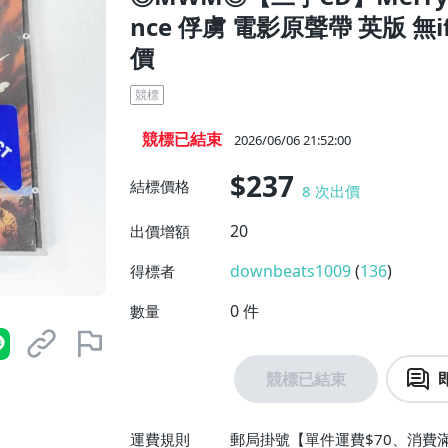
nce 俘虜 電影原聲帶 英版 無
價
競標
競標已結束
2026/06/06 21:52:00
$237
結標價格
8
次出價
20
出價增額
downbeats1009
(
136
)
得標者
0
件
數量
競標已結束
運費規則
郵局掛號【單件運費$70、消費滿