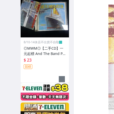
8/10-14休店不出貨不自取
◎MWM◎【二手CD】一
元起標 And The Band Pla
yed On-I Salonisti 有側標
$ 23
介紹本 光碟刮痕少
競標