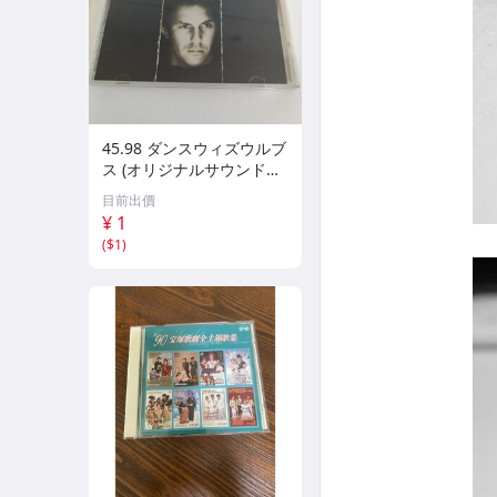
45.98 ダンスウィズウルブ
ス (オリジナルサウンドト
ラック) 08
目前出價
¥ 1
(
$1
)