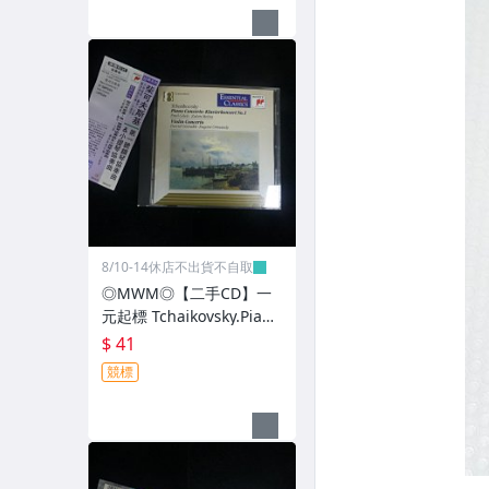
8/10-14休店不出貨不自取
◎MWM◎【二手CD】一
元起標 Tchaikovsky.Piano
&Violin Concertos 有側標
$ 41
光碟美版 介紹本 光碟污痕
競標
少