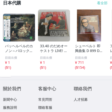
日本代購
看全部
パッヘルベルのカ
33.40 のだめオー
シューベルト 即
ノン～バロック名
ケストラ LIVE! 2
興曲集 D 899 D 9
曲集 パッヘルベ
CD▽
35 16のドイツ舞
目前出價
目前出價
目前出價
ル パイヤール E
曲集 ブレンデル
¥ 1
¥ 1
¥ 711
¥
RATO 30
【CD】
(
$1
)
(
$1
)
(
$154
)
(
關於我們
客服中心
聯絡我們
新聞中心
常見問答
人才招募
服務說明
聯絡客服