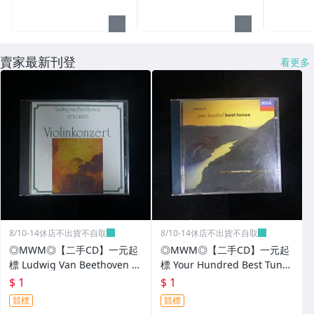
賣家最新刊登
看更多
8/10-14休店不出貨不自取
8/10-14休店不出貨不自取
◎MWM◎【二手CD】一元起
◎MWM◎【二手CD】一元起
標 Ludwig Van Beethoven Vi
標 Your Hundred Best Tune
olinkonzert 無IFPI 介紹摺頁
s,Volume 5內圈西德版 無IFPI
$ 1
$ 1
光碟刮痕少
介紹本 光碟刮痕污痕少外圈透
競標
競標
銀不影響播放