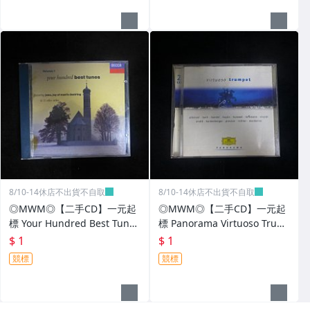
8/10-14休店不出貨不自取
8/10-14休店不出貨不自取
◎MWM◎【二手CD】一元起
◎MWM◎【二手CD】一元起
標 Your Hundred Best Tune
標 Panorama Virtuoso Trum
s,Volume 1 內圈德版 無IFPI
pet 2CD 內圈德版 介紹摺頁有
$ 1
$ 1
介紹本 光碟刮痕少
污漬 2CD皆片況佳 封底紙受潮
競標
競標
破損