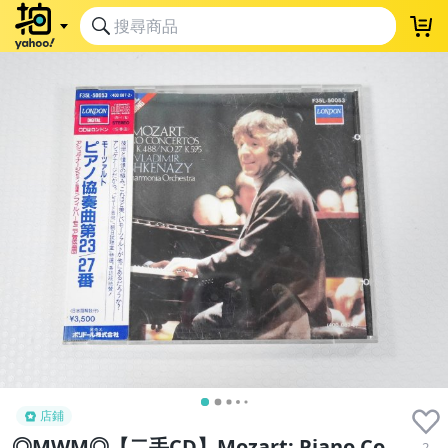
店鋪
◎MWM◎【二手CD】Mozart: Piano Co
2