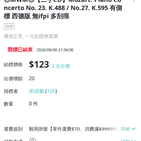
ncerto No. 23. K.488 / No.27. K.595 有側
標 西德版 無ifpi 多刮痕
競標
撥放正常_一元起標無底價
競標已結束
2026/06/06 21:56:00
$123
結標價格
2
次出價
20
出價增額
呆頭鵝
(
105
)
得標者
0
件
數量
運費規則
郵局掛號【單件運費$70、消費滿$999999
免運費】、面交/自取/不寄送【免運費】