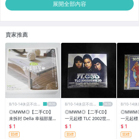
展開全部內容
賣家推薦
8/10-14休店不出貨
8/10-14休店不出貨
8/10-1
不自取
不自取
不自取
◎MWM◎【二手CD】
◎MWM◎【二手CD】
◎MWM
未拆封 Della 幸福部屋
一元起標 TLC 2002世紀
一元起標 N
木吉他篇_一元起標無底
絕響 3D 紙盒版 光碟台
gic Ki
$ 1
$ 1
$ 1
價
版 附英文歌詞 光碟刮痕
版 附英
競標
競標
競標
少
無痕些許