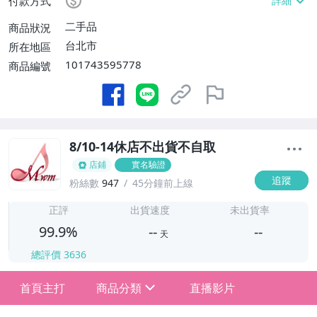
付款方式
二手品
商品狀況
台北市
所在地區
101743595778
商品編號
8/10-14休店不出貨不自取
店鋪
實名驗證
追蹤
粉絲數
947
45分鐘前上線
-
-
正評
出貨速度
未出貨率
99.9%
--
--
天
總評價
3636
-
首頁主打
商品分類
直播影片
-
sign