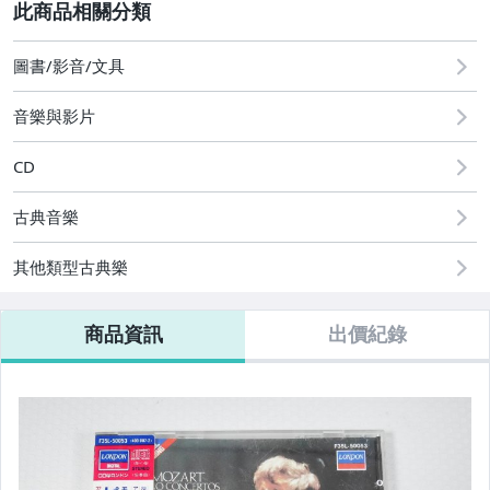
★1元起標!無底價★週六結標
2
★1元起標!無底價★週日結標
圖書/影音/文具
★1元起標★日韓CD●週日結標
音樂與影片
商品補單區(非指定帳號勿下標)
CD
運費補款專區
古典音樂
其它
其他類型古典樂
商品資訊
出價紀錄