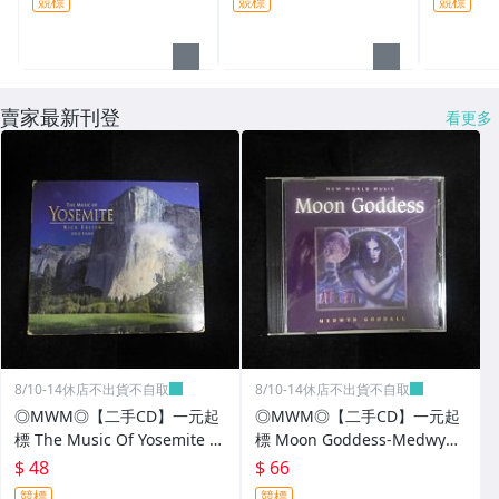
競標
競標
競標
起標無底
賣家最新刊登
看更多
8/10-14休店不出貨不自取
8/10-14休店不出貨不自取
◎MWM◎【二手CD】一元起
◎MWM◎【二手CD】一元起
標 The Music Of Yosemite Ri
標 Moon Goddess-Medwyn
ck Erlien 紙盒摺頁版 介紹本
Goodall 介紹紙 光碟污痕少
$ 48
$ 66
光碟污痕少
競標
競標