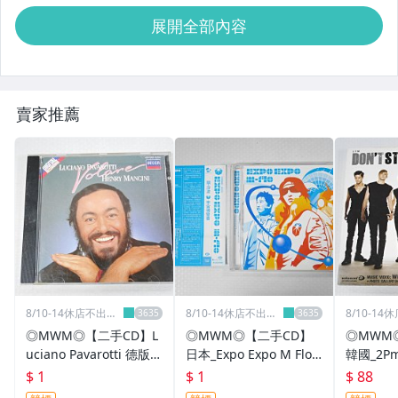
展開全部內容
賣家推薦
8/10-14休店不出貨
8/10-14休店不出貨
8/10-1
不自取
不自取
不自取
◎MWM◎【二手CD】L
◎MWM◎【二手CD】
◎MWM
uciano Pavarotti 德版
日本_Expo Expo M Flo
韓國_2Pm 
無ifpi 片況佳 _一元起標
有側標 有中日歌詞 片況
ngle / D
$ 1
$ 1
$ 88
無底價
不錯_一元起標無底價
n'T St