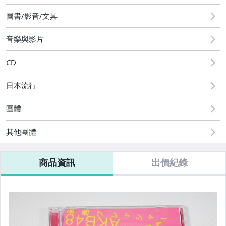
2
★1元起標!無底價★週日結標
圖書/影音/文具
★1元起標★日韓CD●週日結標
音樂與影片
商品補單區(非指定帳號勿下標)
CD
運費補款專區
日本流行
其它
團體
其他團體
商品資訊
出價紀錄