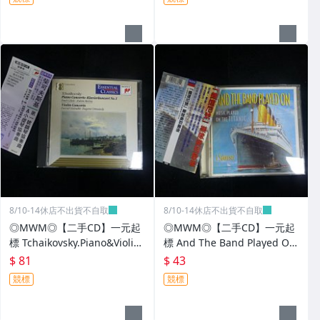
8/10-14休店不出貨不自取
8/10-14休店不出貨不自取
◎MWM◎【二手CD】一元起
◎MWM◎【二手CD】一元起
標 Tchaikovsky.Piano&Violin
標 And The Band Played On-
Concertos 有側標 光碟美版
I Salonisti 有側標 介紹本 光碟
$ 81
$ 43
介紹本 光碟污痕少
刮痕少
競標
競標