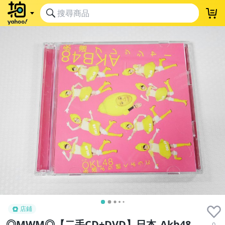
店鋪
◎MWM◎【二手CD+DVD】日本_Akb48
0