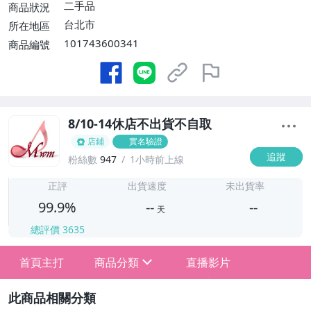
二手品
商品狀況
台北市
所在地區
101743600341
商品編號
8/10-14休店不出貨不自取
店鋪
實名驗證
追蹤
粉絲數
947
1小時前上線
-
-
正評
出貨速度
未出貨率
99.9%
--
--
天
總評價
3635
-
首頁主打
商品分類
直播影片
-
sign
★1元起標!無底價★週六結標