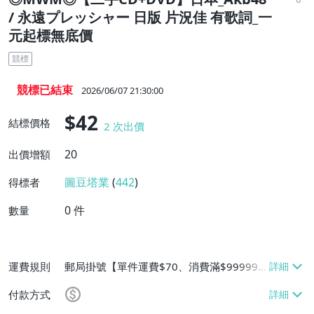
/ 永遠プレッシャー 日版 片況佳 有歌詞_一
元起標無底價
競標
競標已結束
2026/06/07 21:30:00
$42
結標價格
2
次出價
20
出價增額
圖豆塔業
(
442
)
得標者
0
件
數量
運費規則
郵局掛號【單件運費$70、消費滿$999999
免運費】、面交/自取/不寄送【免運費】
付款方式