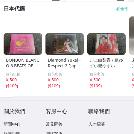
日本代購
看全部
BONBON BLANC
Diamond Yukai -
川上由梨香 / 島ゆ
O 6 BEATS OF B
Respect 2 [Japa
ずい親ゆずい 民
ONBON BLANC
n CD] TECI-1382
謡 CD /1A204
目前出價
目前出價
目前出價
O 非売品 /CD/1A
/1A205
¥ 500
¥ 500
¥ 500
¥
206
(
$109
)
(
$109
)
(
$109
)
(
關於我們
客服中心
聯絡我們
新聞中心
常見問答
人才招募
服務說明
聯絡客服