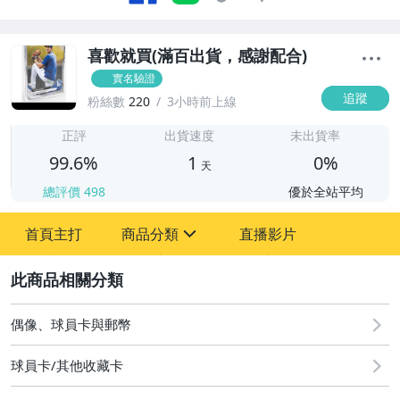
喜歡就買(滿百出貨，感謝配合)
實名驗證
追蹤
粉絲數
220
3小時前上線
1
正評
出貨速度
未出貨率
99.6%
1
0%
天
總評價
498
優於全站平均
首頁主打
商品分類
直播影片
sign
2
玩具、模型與公仔
偶像、球員卡與郵幣
偶像、球員卡與郵幣
球員卡/其他收藏卡