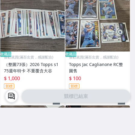
收藏品
收藏品
喜歡就買(滿百出貨，感謝配合)
喜歡就買(滿百出貨，感謝配合)
（整圖73張）2026 Topps s1
Topps Jac Caglianone RC整
75週年特卡 不重覆含大谷
圖售
$ 1,000
$ 100
競標
競標
競標已結束