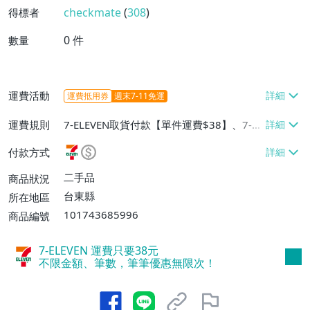
checkmate
(
308
)
得標者
0
件
數量
運費活動
運費抵用券
週末7-11免運
運費規則
7-ELEVEN取貨付款【單件運費$38】、7-EL
EVEN取貨不付款【單件運費$38】
付款方式
二手品
商品狀況
台東縣
所在地區
101743685996
商品編號
7-ELEVEN 運費只要
38
元
不限金額、筆數，筆筆優惠無限次！