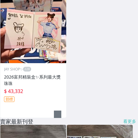
JAY SHOP✨
2026富邦精裝盒✨系列最大獎
珠珠
$ 43,332
競標
賣家最新刊登
看更多