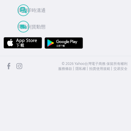
買賣即時溝通
商品到貨動態
APP Store
Google Play
facebook
Instagram
©
2026
Yahoo台灣電子商務 保留所有權利
服務條款
隱私權
拍賣使用規範
交易安全