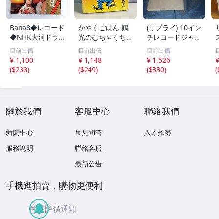
Bana8◆レコード
かやくごはん 鶴
(サプライ) 10イン
◆NHK大河ドラ
光のむちゃくちゃ
チレコードジャケ
マ 花の生涯から
ハンセー記 笑福
ット保護用透明Ｐ
目前出價
目前出價
目前出價
黄金の日日まで
亭鶴光 ペップ出
Ｐ袋１００枚 (C3
¥ 1,100
¥ 1,148
¥ 1,526
¥
レコード 大河ド
版【TOKO】
0)【新品】
(
$238
)
(
$249
)
(
$330
)
(
ラマ
關於我們
客服中心
聯絡我們
新聞中心
常見問答
人才招募
服務說明
聯絡客服
最新公告
手機逛拍賣，購物更便利
商品降價通知