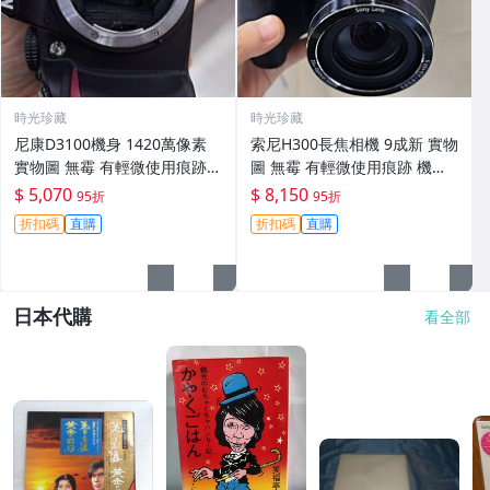
時光珍藏
時光珍藏
尼康D3100機身 1420萬像素
索尼H300長焦相機 9成新 實物
實物圖 無霉 有輕微使用痕跡
圖 無霉 有輕微使用痕跡 機身
機身原裝 無拆修無翻新 臨-34
鏡頭原裝 無拆修無翻新-3430
$ 5,070
$ 8,150
95折
95折
3
折扣碼
直購
折扣碼
直購
日本代購
看全部