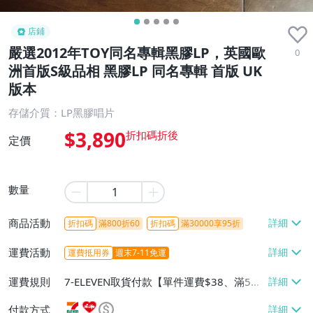
店鋪
嚴選2012年TOY同名專輯黑膠LP，英國歐
0
洲首版S級品相 黑膠LP 同名專輯 首版 UK
版本
存儲介質：LP黑膠唱片
$3,890
定價
數量
商品活動
折扣碼
滿800折60
折扣碼
滿30000享95折
運費活動
運費抵用券
週末7-11免運
運費規則
7-ELEVEN取貨付款【單件運費$38、滿5件
或消費滿$1298免運費】、7-ELEVEN取貨
付款方式