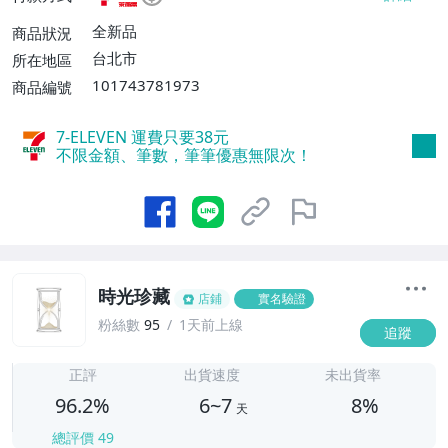
不付款【免運費】、萊爾富取貨付款【單件
運費$60、滿5件或消費滿$1298免運
全新品
商品狀況
費】、宅配/貨運【單件運費$120、滿5件
台北市
所在地區
或消費滿$1598免運費】
101743781973
商品編號
7-ELEVEN 運費只要
38
元
不限金額、筆數，筆筆優惠無限次！
時光珍藏
店鋪
實名驗證
粉絲數
95
1天前上線
追蹤
6
正評
出貨速度
未出貨率
96.2%
6~7
8%
天
總評價
49