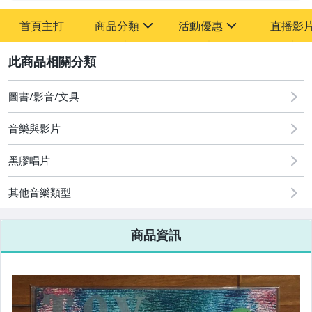
首頁主打
商品分類
活動優惠
直播影
sign
sign
2
其它
[全店] 粉絲專享
[全店] 週年慶
圖書/影音/文具
音樂與影片
黑膠唱片
其他音樂類型
商品資訊