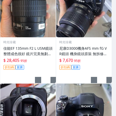
時光珍藏
時光珍藏
佳能EF 135mm F2 L USM鏡頭
尼康D3000機身AFS mm fG V
整體成色很好 鏡片完美無劃痕
R鏡頭 機身鏡頭原裝 無拆修無
功能一切正常 無拆修無-3430
翻新 有輕微使用痕跡 鏡頭-34
$ 28,405
$ 7,670
95折
95折
30
折扣碼
直購
折扣碼
直購