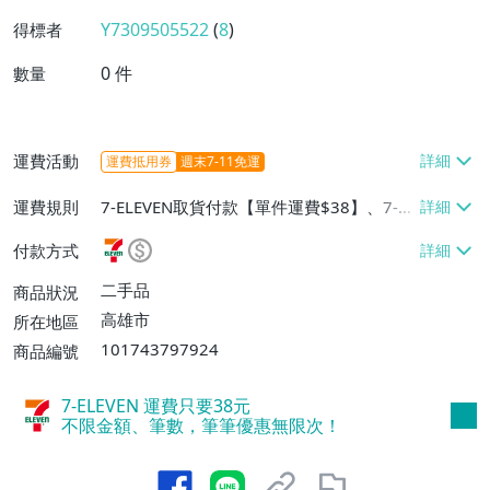
Y7309505522
(
8
)
得標者
0
件
數量
運費活動
運費抵用券
週末7-11免運
運費規則
7-ELEVEN取貨付款【單件運費$38】、7-EL
EVEN取貨不付款【單件運費$38】
付款方式
二手品
商品狀況
高雄市
所在地區
101743797924
商品編號
7-ELEVEN 運費只要
38
元
不限金額、筆數，筆筆優惠無限次！