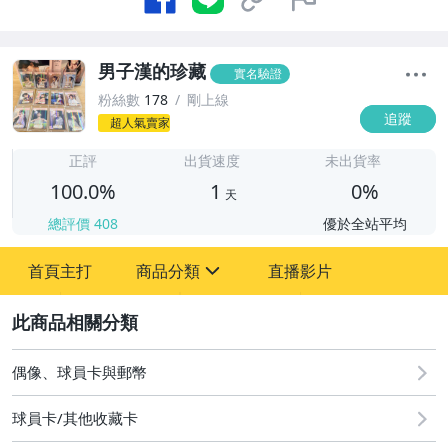
男子漢的珍藏
實名驗證
粉絲數
178
剛上線
追蹤
超人氣賣家
1
正評
出貨速度
未出貨率
100.0%
1
0%
天
總評價
408
優於全站平均
首頁主打
商品分類
直播影片
sign
2
成人專區
圖書/影音/文具
偶像、球員卡與郵幣
玩具、模型與公仔
球員卡/其他收藏卡
居家、家具與園藝