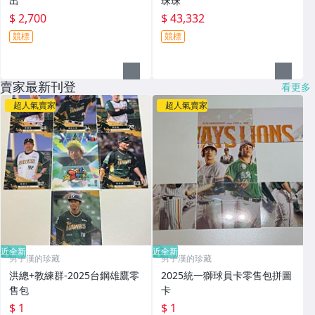
出
珠珠
$ 2,700
$ 43,332
競標
競標
賣家最新刊登
看更多
超人氣賣家
超人氣賣家
近全新
近全新
男子漢的珍藏
男子漢的珍藏
洪總+教練群-2025台鋼雄鷹零
2025統一獅球員卡零售包拼圖
售包
卡
$ 1
$ 1