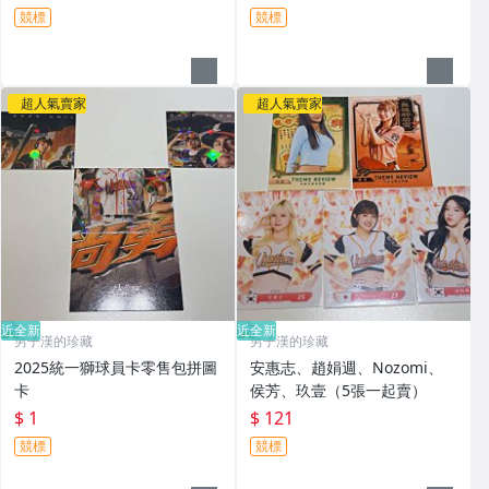
競標
競標
超人氣賣家
超人氣賣家
近全新
近全新
男子漢的珍藏
男子漢的珍藏
2025統一獅球員卡零售包拼圖
安惠志、趙娟週、Nozomi、
卡
侯芳、玖壹（5張一起賣）
$ 1
$ 121
競標
競標