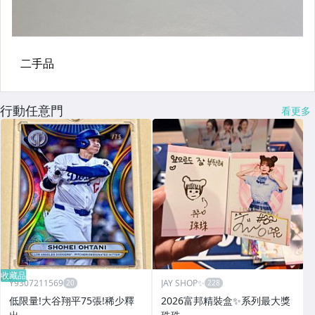
行動任意門
看更多
收藏品
Y9307211569
JAY SHOP✨
低限量!大谷翔平75張!稀少釋
2026富邦精裝盒✨系列最大獎