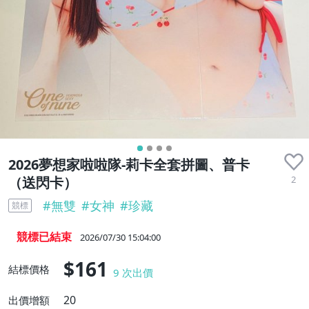
近全新
2026夢想家啦啦隊-莉卡全套拼圖、普卡
2
（送閃卡）
#
無雙
#
女神
#
珍藏
競標
競標已結束
2026/07/30 15:04:00
$161
結標價格
9
次出價
20
出價增額