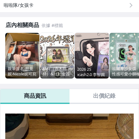
啦啦隊/女孩卡
偶像、球員卡與郵幣
店內相關商品
男性精品與服飾
親筆簽名-想見
梓梓（赤木晴
福爾摩沙女孩-
2026 2S
妮‧Nicole妮可寫
梓）&壯壯金簽
性感可愛小獅
icash2.0 李智圓
真書
1of1，唯一一
限量百褶蛋糕
張，這兩位女孩
制服用品親簽
都超用心簽名超
卡-限量僅8張
商品資訊
出價紀錄
可愛，值得收
藏！！