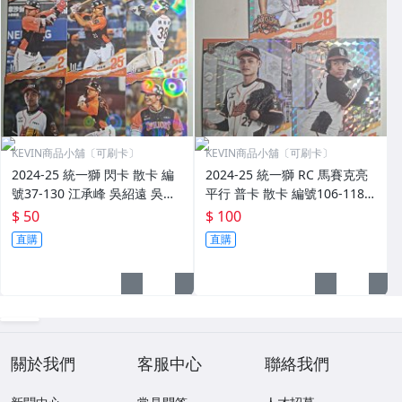
KEVIN商品小舖〔可刷卡〕
KEVIN商品小舖〔可刷卡〕
2024-25 統一獅 閃卡 散卡 編
2024-25 統一獅 RC 馬賽克亮
號37-130 江承峰 吳紹遠 吳柏
平行 普卡 散卡 編號106-118
賢 林子豪 林培緯 張皓崴 黃天
高塩將樹 張宥謙 全紹凱
$ 50
$ 100
賜 朱迦恩 陳傑憲 林安可 高志
直購
直購
綱 玉木朋孝 陳俊輝
關於我們
客服中心
聯絡我們