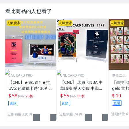
看此商品的人也看了
人氣賣家
人氣賣家
人氣賣家
CNL CARD PRO
CNL CARD PRO
畢拉二店
【CNL】🔥買5送1 🔥抗
【CNL】 球員卡NBA 中
【畢拉卡舖
UV金色磁鐵卡磚130PT
華職棒 樂天女孩 中職啦
gels 
球員卡NBA 中華職棒 樂
啦隊T1 P+ 薄膜 卡膜55P
粉紅平行
$ 58
$ 55
$ 10
78折
85折
$ 75
$ 65
天女孩 中職啦啦隊 Passi
t(35pt也適用)
東東 秀秀子 檸檬 潔米
直購
直購
直購
on Sisters 保護 P+ 卡磚
橘子 蓁蓁
游 朱朱 
近期銷量 4
近期銷量 320 件
近期銷量 74 件