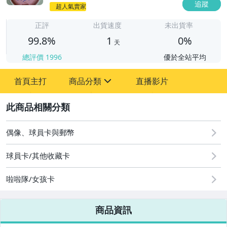
追蹤
1
超人氣賣家
正評
出貨速度
未出貨率
99.8%
1
0%
天
總評價
1996
優於全站平均
首頁主打
商品分類
直播影片
sign
2
玩具、模型與公仔
偶像、球員卡與郵幣
偶像、球員卡與郵幣
男性精品與服飾
球員卡/其他收藏卡
運動、戶外與休閒
啦啦隊/女孩卡
商品資訊