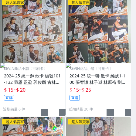
超人氣賣家
超人氣賣家
KEVIN商品小舖〔可刷卡〕
KEVIN商品小舖〔可刷卡〕
2024-25 統一獅 散卡 編號101
2024-25 統一獅 散卡 編號1-1
-132 萊恩 盈盈 郭俊麟 古林睿
00 張宥謙 林子崴 林原裕 劉軒
煬 高塩將樹 張宥謙 胡智為 李
荅 李其峰 鄭澔 邱浩鈞 黃竣彥
$ 15
~
$ 20
$ 15
~
$ 25
軍 林詔恩 林岱安 柯育民 陳重
王鏡銘 獅帝芬 曾偉喆 周彥農
直購
直購
羽 陳鏞基 陳聖平
林易霆 胡智為 李軍
近期銷量 6 件
近期銷量 20 件
超人氣賣家
超人氣賣家