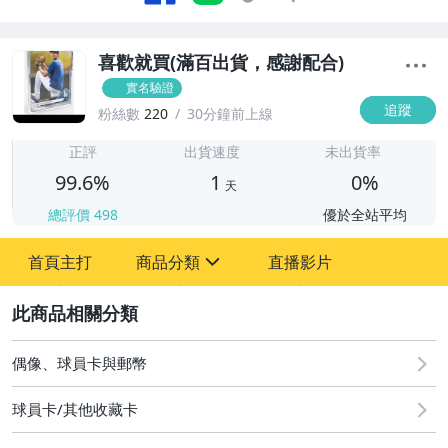
喜歡就買(滿百出貨，感謝配合)
實名驗證
追蹤
粉絲數
220
30分鐘前上線
1
正評
出貨速度
未出貨率
99.6%
1
0%
天
總評價
498
優於全站平均
首頁主打
商品分類
直播影片
sign
2
玩具、模型與公仔
偶像、球員卡與郵幣
偶像、球員卡與郵幣
球員卡/其他收藏卡