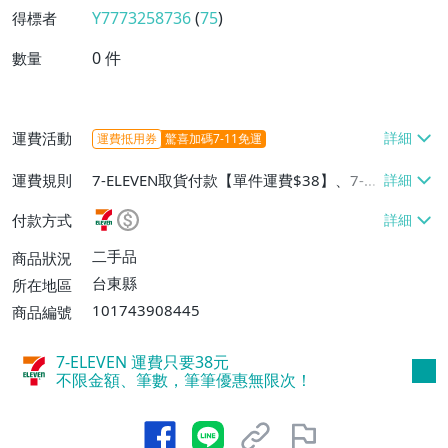
Y7773258736
(
75
)
得標者
0
件
數量
運費活動
運費抵用券
驚喜加碼7-11免運
運費規則
7-ELEVEN取貨付款【單件運費$38】、7-EL
EVEN取貨不付款【單件運費$38】
付款方式
二手品
商品狀況
台東縣
所在地區
101743908445
商品編號
7-ELEVEN 運費只要
38
元
不限金額、筆數，筆筆優惠無限次！