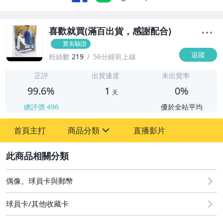
喜歡就買(滿百出貨，感謝配合)
實名驗證
追蹤
粉絲數
219
56分鐘前上線
1
正評
出貨速度
未出貨率
99.6%
1
0%
天
總評價
496
優於全站平均
首頁主打
商品分類
直播影片
sign
2
玩具、模型與公仔
偶像、球員卡與郵幣
偶像、球員卡與郵幣
球員卡/其他收藏卡