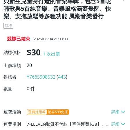
與新生兒量身打造的音樂專輯，包含5首呢
喃歌與5首純音樂。音樂風格涵蓋覺醒、快
樂、安撫放鬆等多種功能 風潮音樂發行
競標
競標已結束
2026/06/04 21:00:00
$30
結標價格
1
次出價
20
出價增額
Y7665908532
(
443
)
得標者
0
件
數量
運費活動
運費抵用券
驚喜$99免運
運費規則
7-ELEVEN取貨不付款【單件運費$38】、郵