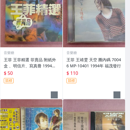
音樂糖
音樂糖
王菲 王菲精選 菲賣品 附紙外
王菲 王靖雯 天空 圈內碼 7004
盒 、明信片、寫真冊 1994年
6 MP-10401 1994年 福茂發行
福茂發行
$ 50
$ 110
競標
競標