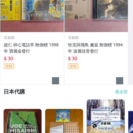
音樂糖
音樂糖
超仁 碎心電話亭 附側標 1998
恰克與飛鳥 邂逅 附側標 1994
年 寶麗金發行
年 波麗佳音發行
$ 30
$ 30
競標
競標
日本代購
看全部