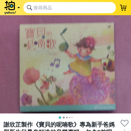
謝欣芷製作《寶貝的呢喃歌》專為新手爸媽
1