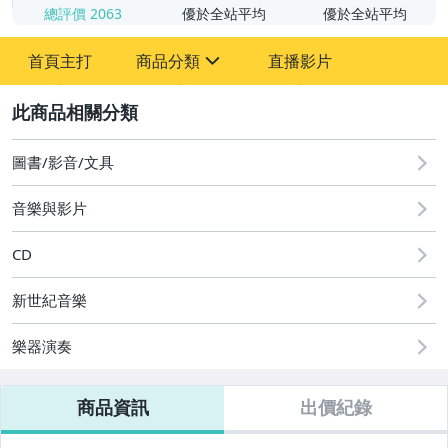
總評價
2063
優於全站平均
優於全站平均
首頁主打
商品分類
直播影片
sign
2
圖書/影音/文具
成人專區
圖書/影音/文具
美食與地方特產
音樂與影片
電玩遊戲與主機
CD
運動、戶外與休閒
新世紀音樂
樂器演奏
商品資訊
出價紀錄