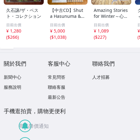
久石譲/ザ・ベス
【中古CD】Shut
Amazing Stories
ト・コレクション
a Hasunuma &
for Winter～心に
U-zhaan / 蓮沼執
響く、美しい二胡
目前出價
目前出價
目前出價
太 & ユザーン ア
とピアノの調べ～
¥ 1,280
¥ 5,000
¥ 1,089
¥
ルバム3枚セット
feat.花鳥風月Proj
(
$266
)
(
$1,038
)
(
$227
)
(
/ マンガをはみだ
ect/花鳥風月Proj
した男 / Good N
ect
ews / 2 Tone /ツ
ートーン
關於我們
客服中心
聯絡我們
新聞中心
常見問答
人才招募
服務說明
聯絡客服
最新公告
手機逛拍賣，購物更便利
商品降價通知