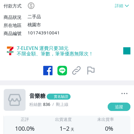
局掛號【單件運費$60】
付款方式
二手品
商品狀況
桃園市
所在地區
101743910041
商品編號
7-ELEVEN 運費只要
38
元
不限金額、筆數，筆筆優惠無限次！
音樂糖
實名驗證
粉絲數
836
剛上線
追蹤
1
正評
出貨速度
未出貨率
100.0%
1~2
0%
天