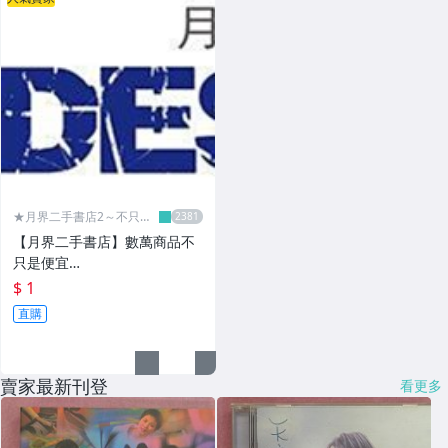
★月界二手書店2～不只是
便宜...★
【月界二手書店】數萬商品不
只是便宜…
$ 1
直購
賣家最新刊登
看更多