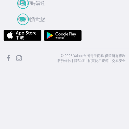
買賣即時溝通
商品到貨動態
APP Store
Google Play
facebook
Instagram
©
2026
Yahoo台灣電子商務 保留所有權利
服務條款
隱私權
拍賣使用規範
交易安全