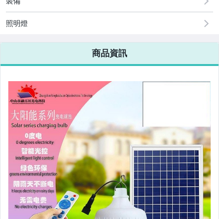
裝備
美容保養與彩妝
電腦、平板與周邊
照明燈
相機、攝影與周邊
商品資訊
運動、戶外與休閒
嬰幼兒與孕婦
汽機車精品百貨
居家、家具與園藝
玩具、模型與公仔
男性精品與服飾
偶像、球員卡與郵幣
女裝與服飾配件