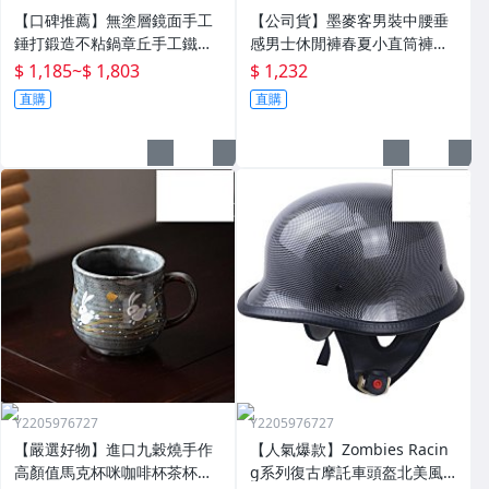
【口碑推薦】無塗層鏡面手工
【公司貨】墨麥客男裝中腰垂
錘打鍛造不粘鍋章丘手工鐵鍋
感男士休閒褲春夏小直筒褲子
冷鍛鍋一件
寬鬆九分褲男9113.
$ 1,185
~
$ 1,803
$ 1,232
直購
直購
Y2205976727
Y2205976727
【嚴選好物】進口九穀燒手作
【人氣爆款】Zombies Racin
高顏值馬克杯咪咖啡杯茶杯禮
g系列復古摩託車頭盔北美風