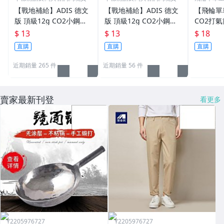
雄)
【戰地補給】ADIS 德文
【戰地補給】ADIS 德文
【飛輪單
版 頂級12g CO2小鋼瓶
版 頂級12g CO2小鋼瓶
CO2打
(品質穩定、壓力足、氣
(品質穩定，壓力足，氣
CO2氣
$ 13
$ 13
$ 18
體乾淨)
體乾淨)
氣瓶 (有牙
直購
直購
直購
00]
近期銷量 265 件
近期銷量 56 件
賣家最新刊登
看更多
Y2205976727
Y2205976727