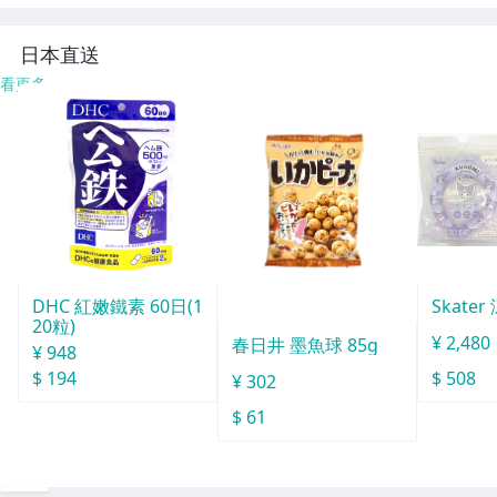
ンプ 軽量 ランタ
水】 専用充ym
ン 防災 1個
日本直送
看更多
DHC 紅嫩鐵素 60日(1
Skate
20粒)
¥ 2,480
春日井 墨魚球 85g
¥ 948
$ 194
$ 508
¥ 302
$ 61