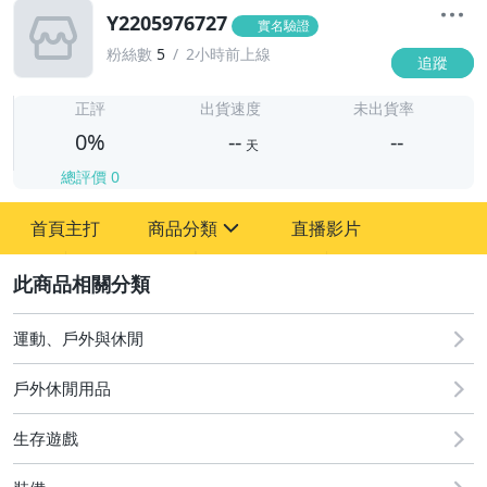
Y2205976727
實名驗證
粉絲數
5
2小時前上線
追蹤
-
-
正評
出貨速度
未出貨率
0%
--
--
天
總評價
0
-
首頁主打
商品分類
直播影片
-
sign
2
運動、戶外與休閒
圖書/影音/文具
戶外休閒用品
手機、配件與通訊
生存遊戲
古董、藝術與礦石