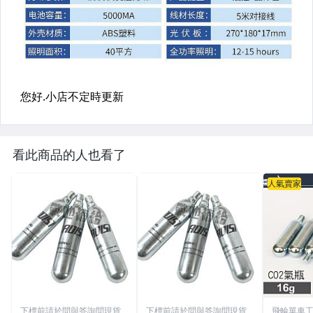
看此商品的人也看了
人氣賣家
下標前請於問與答詢問現貨
下標前請於問與答詢問現貨
飛輪單車工坊