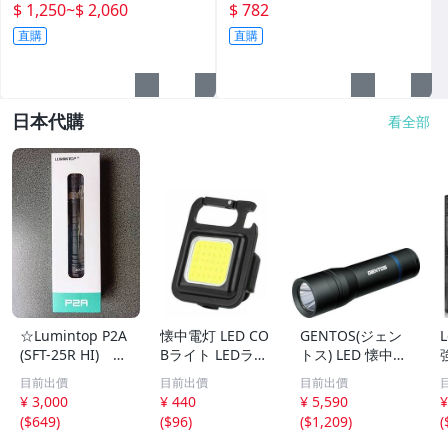
物陶瓷家用杯子
格ZR-809仿碳纖維皮革盔
$ 1,250
~
$ 2,060
$ 782
直購
直購
日本代購
看全部
☆Lumintop P2A
懐中電灯 LED CO
GENTOS(ジェン
(SFT-25R HI) フ
Bライト LEDライ
トス) LED 懐中電
ラッシュライト
ト 屋外 防水 充電
灯 USB充電式
目前出價
目前出價
目前出價
懐中電灯 最大120
式 USB 作業 小型
【明るさ1000ル
¥ 3,000
¥ 440
¥ 5,590
¥
0 ルーメン
LED投光器 ミニ
ーメン/実用点灯
(
$649
)
(
$96
)
(
$1,209
)
(
アウトドア キャ
3.5時間/耐塵/耐