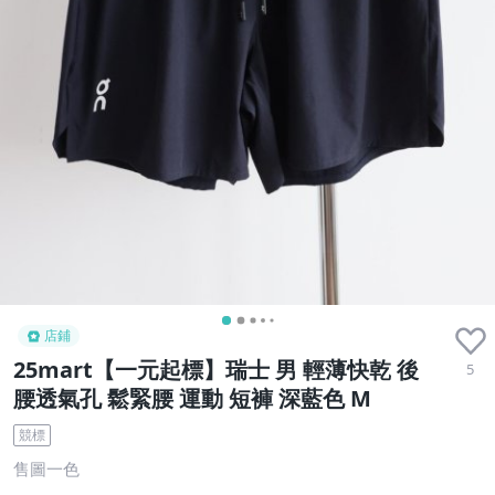
店鋪
25mart【一元起標】瑞士 男 輕薄快乾 後
5
腰透氣孔 鬆緊腰 運動 短褲 深藍色 M
競標
售圖一色