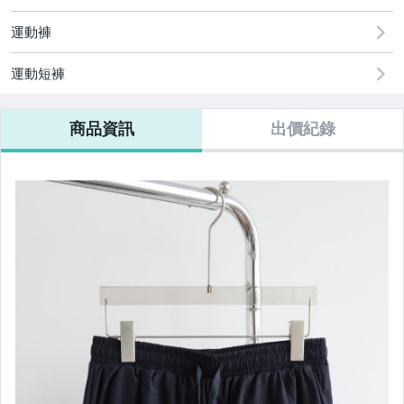
男∼外套
運動褲
男∼鞋
運動短褲
女∼上衣
商品資訊
出價紀錄
女∼連身裙、套裝
女∼褲子、裙子
女∼鞋
包包
皮夾
配件
加價購∼免運費
其它