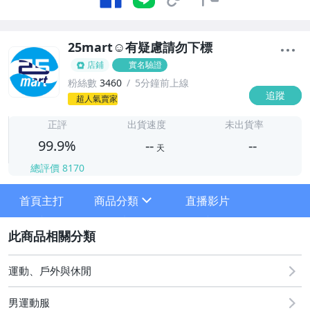
25mart☺️有疑慮請勿下標
店鋪
實名驗證
粉絲數
3460
5分鐘前上線
追蹤
-
超人氣賣家
-
正評
出貨速度
未出貨率
99.9%
--
--
天
總評價
8170
-
-
首頁主打
商品分類
直播影片
sign
2
男∼上衣
運動、戶外與休閒
男∼褲子
男運動服