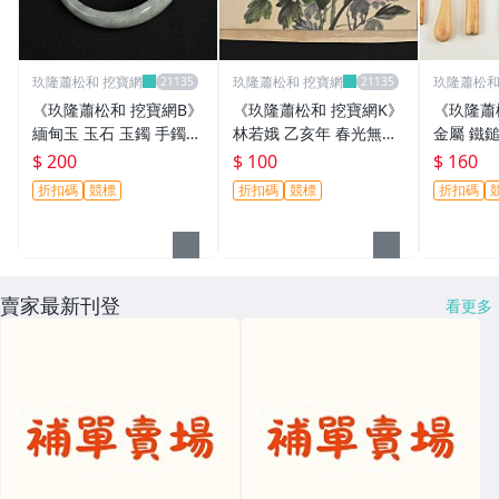
玖隆蕭松和 挖寶網
玖隆蕭松和 挖寶網
玖隆蕭松和
《玖隆蕭松和 挖寶網B》
《玖隆蕭松和 挖寶網K》
《玖隆蕭
緬甸玉 玉石 玉鐲 手鐲
林若娥 乙亥年 春光無限
金屬 鐵鎚
手環 20.5圍 重約 61g (1
花卉 書法彩墨畫(13357)
膠錘 工具 
$ 200
$ 100
$ 160
3184)
折扣碼
競標
折扣碼
競標
折扣碼
賣家最新刊登
看更多