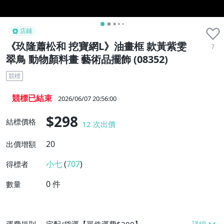
店鋪
《玖隆蕭松和 挖寶網L》油畫框 款黃紫雯
7
翠鳥 動物顏料畫 藝術品擺飾 (08352)
競標
競標已結束
2026/06/07 20:56:00
$298
結標價格
12
次出價
20
出價增額
小七
(
707
)
得標者
0
件
數量