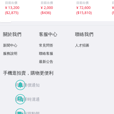
い服』キャンバ
画 ポップアート
目前出價
目前出價
目前出價
ス・油彩・左下に
壁掛け 現代アー
¥ 13,200
¥ 2,000
¥ 72,600
¥
サイン キャンバ
ト サイン有
(
$2,875
)
(
$436
)
(
$15,810
)
(
ス裏に作家名・題
名有 】化粧箱・
黄袋 ☆★
關於我們
客服中心
聯絡我們
新聞中心
常見問答
人才招募
服務說明
聯絡客服
最新公告
手機逛拍賣，購物更便利
商品降價通知
買賣即時溝通
商品到貨動態