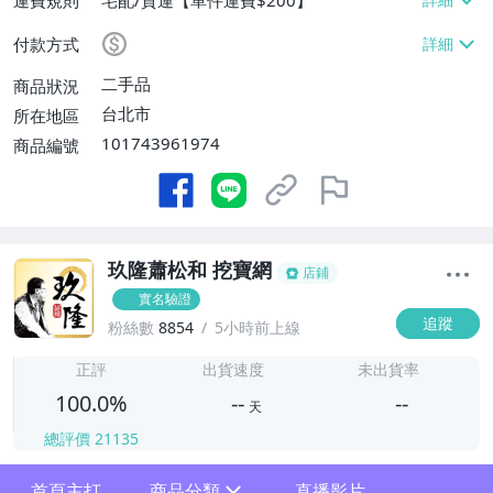
運費規則
宅配/貨運【單件運費$200】
付款方式
二手品
商品狀況
台北市
所在地區
101743961974
商品編號
玖隆蕭松和 挖寶網
店鋪
實名驗證
追蹤
粉絲數
8854
5小時前上線
-
-
正評
出貨速度
未出貨率
100.0%
--
--
天
總評價
21135
-
首頁主打
商品分類
直播影片
-