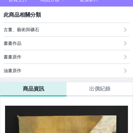
sign
2
古董、藝術與礦石
K書法字畫、水墨畫
書畫作品
A珠寶首飾、貴金屬、骨纇
書畫原作
B翡翠玉石、水晶、琥珀蜜蠟
油畫原作
C紫砂壺、茶壺、紫砂文玩
D舊幣、舊鈔、紀念幣
商品資訊
出價紀錄
E文具用品、郵票、書籍
F手錶、眼鏡、配件
G文獻、照片、獎章