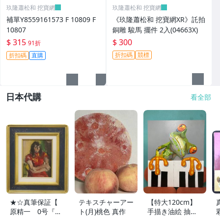
玖隆蕭松和 挖寶網
玖隆蕭松和 挖寶網
補單Y8559161573 F 10809 F
《玖隆蕭松和 挖寶網XR》託拍
10807
銅雕 駿馬 擺件 2入(04663X)
$ 315
$ 300
91折
折扣碼
競標
折扣碼
直購
日本代購
看全部
★☆真筆保証【
テキスチャーアー
【特大120cm】
原精一 0号『赤
ト(月)桃色 真作
手描き油絵 抽象