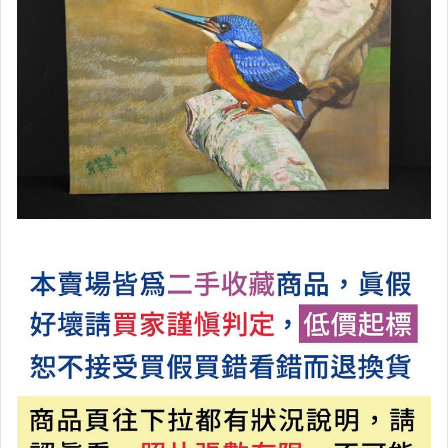
H包包、鞋子、服飾、配件
I 香水、飾品
L/M西畫顏料畫、黏貼畫、印畫
N/O晶礦瑪瑙、石頭、玻璃琉璃
P木頭、漆器、木雕、竹器竹雕
Q陶瓷、紫砂擺件
R金屬、銅器
S玩具、POLY、貝殼、牛角類
U生活、相機、樂器、釣具、運動
T陶瓷碗盤、杯子、湯匙、茶具
廣告區