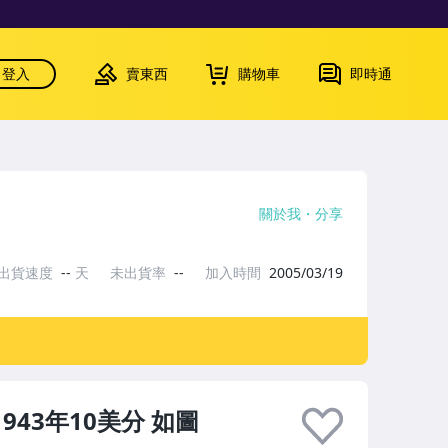
登入
賣東西
購物車
即時通
關於我
分享
出貨速度
--
天
未出貨率
--
加入時間
2005/03/19
1943年10美分 如圖