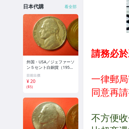
日本代購
看全部
外国・USA／ジェファーソ
ン５セント白銅貨（1958
年D） 260225
目前出價
¥ 20
(
$5
)