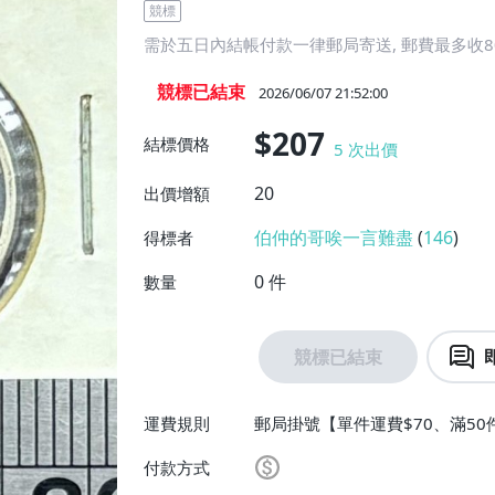
競標
需於五日內結帳付款一律郵局寄送, 郵費最多收8
競標已結束
2026/06/07 21:52:00
$207
結標價格
5
次出價
20
出價增額
伯仲的哥唉一言難盡
(
146
)
得標者
0
件
數量
競標已結束
運費規則
郵局掛號【單件運費$70、滿50
費】
付款方式