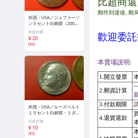
外国・USA／ジェファーソ
ン５セント白銅貨（2001
年P） 260310
目前出價
¥ 20
(
$5
)
外国・USA／ルーズベルト
１０セント白銅貨・１ダイ
ム（1975年D） 260404
目前出價
¥ 10
(
$3
)