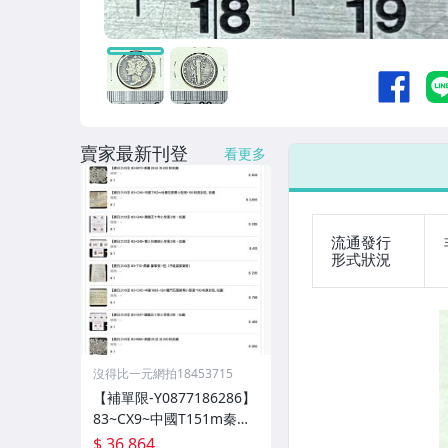
賣家最新刊登
看更多
流通發行
形式狀況
沒得比一元網拍18453715
【補單限-Y0877186286】
83~CX9~中國T151m秦始
皇陵銅車馬郵票小型張*等
$ 36,864