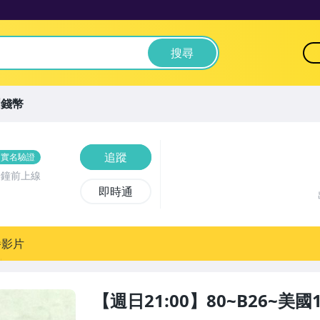
搜尋
洲錢幣
追蹤
實名驗證
分鐘前上線
即時通
播影片
【週日21:00】80~B26~美國