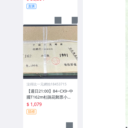
如圖
直購
沒得比一元網拍18453715
【週日21:00】84~CX9~中
國T162m杜鵑花郵票小型
張*100枚原封, 原外包塑膠
$ 1,079
袋已更換, 如圖
競標