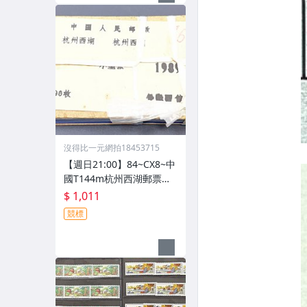
沒得比一元網拍18453715
【週日21:00】84~CX8~中
國T144m杭州西湖郵票小
型張*100枚原封, 原外包塑
$ 1,011
膠袋已更換, 如圖
競標