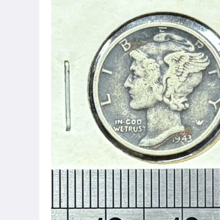
原創設計良品
居家、家具與園藝
玩具、模型與公仔
偶像、球員卡與郵幣
手錶與飾品配件
女包精品與女鞋
運動、戶外與休閒