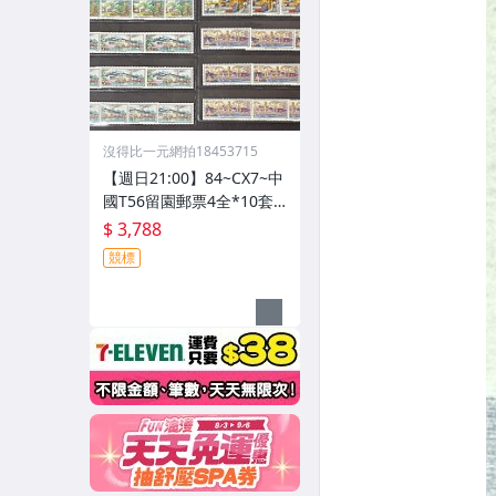
沒得比一元網拍18453715
【週日21:00】84~CX7~中
國T56留園郵票4全*10套,
原膠如圖
$ 3,788
競標