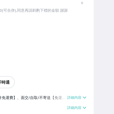
6
0(可合併),同意再請斟酌下標的金額 謝謝
即時通
件免運費】、面交/自取/不寄送【免運