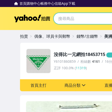
首頁
購物中心
帳務中心
信箱
App下載
Yahoo拍賣
拍賣
偶像、球員卡與郵幣
錢幣/古錢幣
美
沒得比一元網拍18453715
Y6101860859
粉絲數
4161
16
正評
100.0%
(
11319
)
首頁主打
商品分類
直
sign
圖書/影音/文具
古董、藝術與礦石