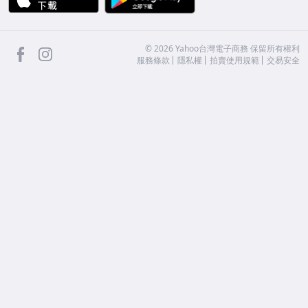
facebook
Instagram
©
2026
Yahoo台灣電子商務 保留所有權利
服務條款
隱私權
拍賣使用規範
交易安全