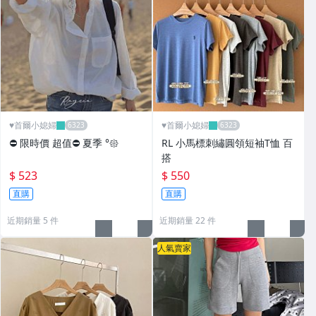
♥️首爾小媳婦
♥️首爾小媳婦
⛔️ 限時價 超值⛔️ 夏季 °𑁍
RL 小馬標刺繡圓領短袖T恤 百
搭
$ 523
$ 550
直購
直購
近期銷量 5 件
近期銷量 22 件
人氣賣家