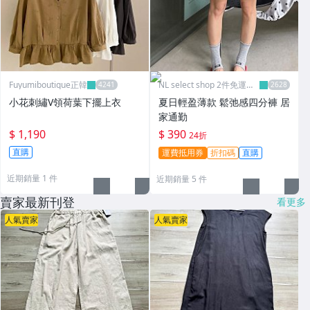
Fuyumiboutique正韓
NL select shop 2件免運可
刷卡
小花刺繡V領荷葉下擺上衣
夏日輕盈薄款 鬆弛感四分褲 居
家通勤
$ 1,190
$ 390
24折
直購
運費抵用券
折扣碼
直購
近期銷量 1 件
近期銷量 5 件
賣家最新刊登
看更多
人氣賣家
人氣賣家