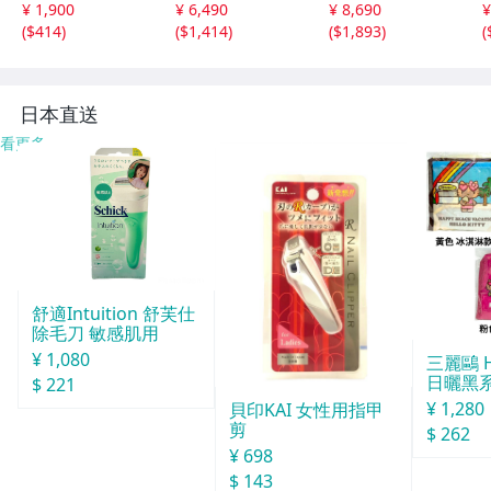
¥ 1,900
¥ 6,490
¥ 8,690
¥
ィンテージ日本製
ミズイロインド 6
品染め ワンピー
(
$414
)
(
$1,414
)
(
$1,893
)
(
Japan昭和ロマン
-0723M 286215
ス オフホワイト
大きめノースリア
ネストローブ 6-0
ンティークゆった
723M 285922
6
り
日本直送
看更多
舒適Intuition 舒芙仕
除毛刀 敏感肌用
¥ 1,080
三麗鷗 He
日曬黑
$ 221
袋（M
¥ 1,280
貝印KAI 女性用指甲
剪
$ 262
¥ 698
$ 143