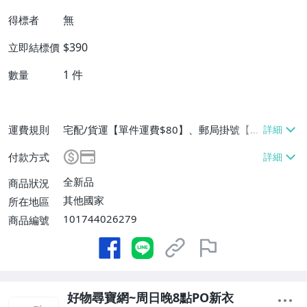
無
得標者
$390
立即結標價
1
件
數量
運費規則
宅配/貨運【單件運費$80】、郵局掛號【單
件運費$80】、低溫配送【單件運費$80】
付款方式
全新品
商品狀況
其他國家
所在地區
101744026279
商品編號
好物尋寶網~周日晚8點PO新衣