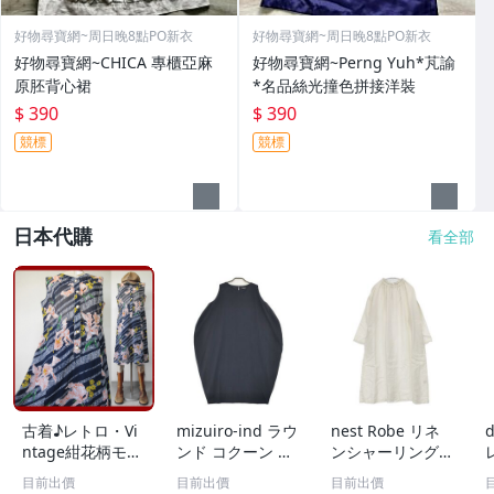
好物尋寶網~周日晚8點PO新衣
好物尋寶網~周日晚8點PO新衣
好物尋寶網~CHICA 專櫃亞麻
好物尋寶網~Perng Yuh*芃諭
原胚背心裙
*名品絲光撞色拼接洋裝
$ 390
$ 390
競標
競標
日本代購
看全部
古着♪レトロ・Vi
mizuiro-ind ラウ
nest Robe リネ
d
ntage紺花柄モッ
ンド コクーン ノ
ンシャーリングネ
ズワンピ♪70s60s
ースリーブ ワン
ックワンピース 0
目前出價
目前出價
目前出價
70年代60年代ヴ
ピース ネイビー
1171-1101-1 製