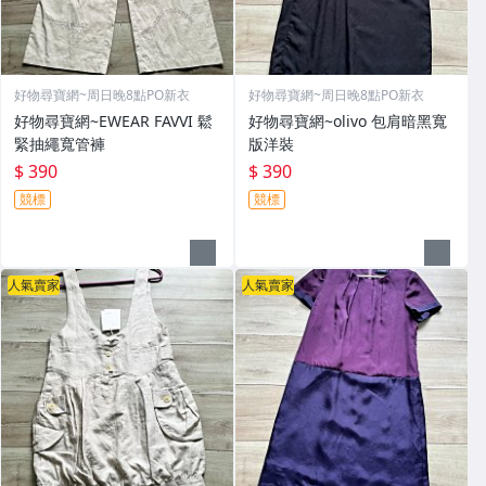
好物尋寶網~周日晚8點PO新衣
好物尋寶網~周日晚8點PO新衣
好物尋寶網~EWEAR FAVVI 鬆
好物尋寶網~olivo 包肩暗黑寬
緊抽繩寬管褲
版洋裝
$ 390
$ 390
競標
競標
人氣賣家
人氣賣家