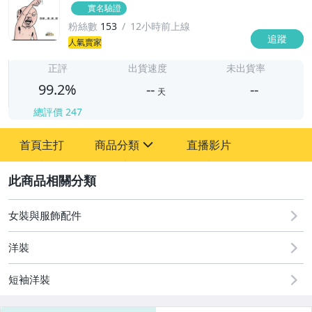
實名驗證
粉絲數
153
12小時前上線
追蹤
-
人氣賣家
-
正評
出貨速度
未出貨率
99.2%
--
--
天
總評價
247
-
-
首頁主打
商品分類
直播影片
sign
男性精品與服飾
2
女裝與服飾配件
女裝與服飾配件
運動、戶外與休閒
洋裝
短袖洋裝