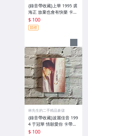
{錄音帶收藏}上華 1995 裘
海正 放棄也會有快樂 卡帶
像新的一樣 歌詞封面漂亮
$ 100
外殼如圖 含資卡
競標
林先生的二手精品倉儲
{錄音帶收藏}波麗佳音 199
4 于冠華 情願愛你 卡帶像
新的一樣 歌詞漂亮 封面有
$ 100