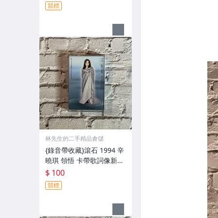
水痕 外殼如圖 含資卡 殼損
競標
林先生的二手精品倉儲
{錄音帶收藏}滾石 1994 辛
曉琪 領悟 卡帶歌詞像新的
一樣 封面漂亮 外殼如圖
$ 100
競標