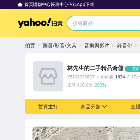
首頁
購物中心
帳務中心
信箱
App下載
Yahoo拍賣
拍賣
圖書/影音/文具
音樂與影片
錄音帶
林先生的二手精品倉儲
實名
Y5108939607
粉絲數
1634
17
正評
100.0%
(
2035
)
首頁主打
商品分類
直
sign
圖書/影音/文具
電玩遊戲與主機