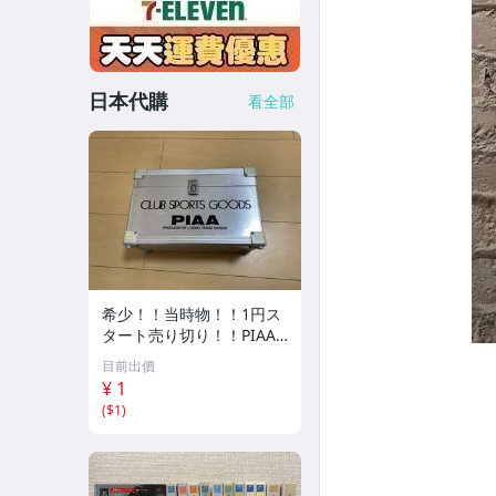
日本代購
看全部
希少！！当時物！！1円ス
タート売り切り！！PIAA
CLUB SPORTS GOODS ア
目前出價
ルミケース 収納
¥ 1
(
$1
)