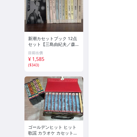
新潮カセットブック 12点
セット【三島由紀夫／森外
／太宰治／芥川龍之介／谷
目前出價
崎潤一郎／宮沢賢治／他】
¥ 1,585
新潮社
(
$343
)
ゴールデンヒット ヒット
歌謡 カラオケ カセットテ