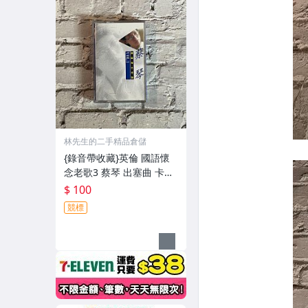
林先生的二手精品倉儲
{錄音帶收藏}英倫 國語懷
念老歌3 蔡琴 出塞曲 卡帶
像新的一樣 歌詞封面漂亮
$ 100
外殼如圖
競標