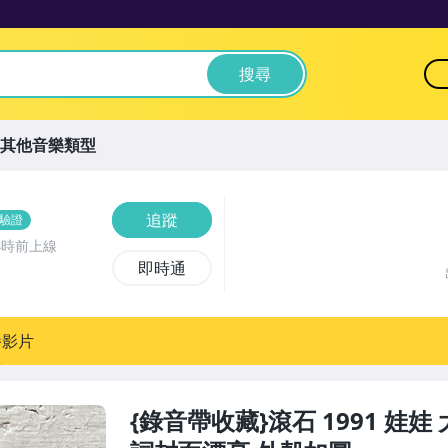
搜尋
其他音樂類型
追蹤
驗證
小時前上線
即時通
播影片
{錄音帶收藏}滾石 1991 娃娃