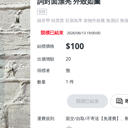
詞封面漂亮 外殼如圖
競標
錄音帶 純買賣 目測為準 老物件收藏 無測試 無
競標已結束
2026/06/13 19:00:00
$100
結標價格
20
出價增額
無
得標者
1
件
數量
競標已結束
運費規則
面交/自取/不寄送【免運費】、郵