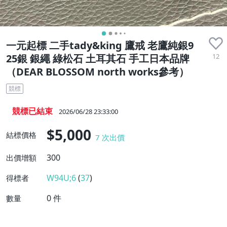
收藏品
一元起標 二手tady&king 鷹戒 老鷹純銀9
12
25銀 銀繩 綠松石 土耳其石 手工日本品牌
（DEAR BLOSSOM north works參考）
競標
競標已結束
2026/06/28 23:33:00
$5,000
結標價格
7
次出價
300
出價增額
W94U;6
(
37
)
得標者
0
件
數量