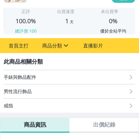
1
正評
出貨速度
未出貨率
100.0%
1
0%
天
總評價
100
優於全站平均
首頁主打
商品分類
直播影片
sign
2
圖書/影音/文具
汽機車精品百貨
手錶與飾品配件
玩具、模型與公仔
男性流行飾品
男性精品與服飾
戒指
偶像、球員卡與郵幣
商品資訊
出價紀錄
手錶與飾品配件