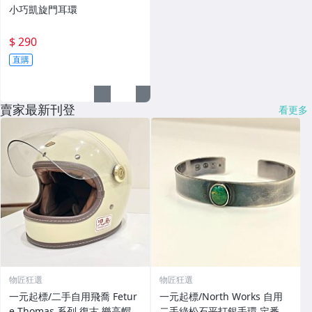
小巧凱旋門耳環
$ 290
直購
賣家最新刊登
看更多
物匠狂選
物匠狂選
一元起標/二手自用飛喬 Fetur
￼一元起標/North Works 自用
e Thomas 系列 復古 樂高帽
二手綠松石平打銀手環 定番經