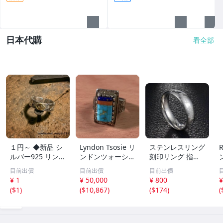
考）
日本代購
看全部
１円～ ◆新品 シ
Lyndon Tsosie リ
ステンレスリング
ルバー925 リング
ンドンツォーシー
刻印リング 指輪
ドクロ 神様の目
リング 【14号】
リング メンズリ
ズ
目前出價
目前出價
目前出價
幸福 祈り 幸せ フ
マルチストーン
ング ステンレス
¥ 1
¥ 50,000
¥ 800
¥
ァッション 指輪
トゥファキャスト
指輪 サージカル
(
$1
)
(
$10,867
)
(
$174
)
(
アクセサリー 男
コインシルバー
ステンレス 金属
女兼用 レディー
インディアンジュ
アレルギー対応
スサイズ調整可
エリー