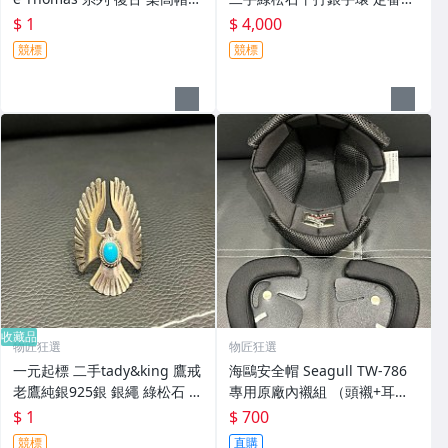
全罩安全帽 內襯L號
典 日本職人謹製 手鐲 銀飾
$ 1
$ 4,000
競標
競標
收藏品
物匠狂選
物匠狂選
一元起標 二手tady&king 鷹戒
海鷗安全帽 Seagull TW-786
老鷹純銀925銀 銀繩 綠松石 土
專用原廠內襯組 （頭襯+耳
耳其石 手工日本品牌 （DEAR
襯）黑色網布 TW786 頭襯 內
$ 1
$ 700
BLOSSOM north works參
襯 耳墊 台灣製 非皮革
競標
直購