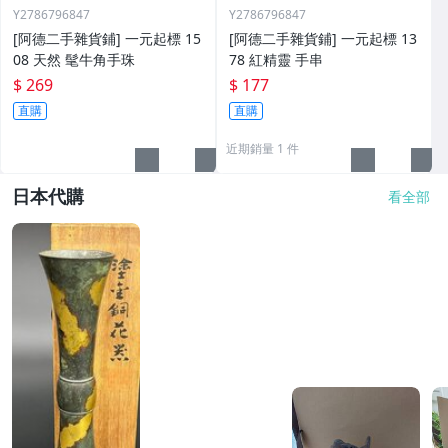
Y2786796847
Y2786796847
[阿德二手雜貨鋪] 一元起標 15
[阿德二手雜貨鋪] 一元起標 13
08 天然 髦牛角手珠
78 紅精靈 手串
$ 269
$ 177
直購
直購
近期銷量 1 件
日本代購
看全部