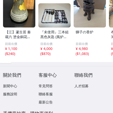
【江】邃古居 秦
『未使用』三本組
獅子の香炉
蔵六 塗金銅花器
黒色灰匙 (風炉用)
直径約9cm×高さ
化粧箱
目前出價
目前出價
目前出價
30cm 在銘 共箱
¥ 1,100
¥ 4,000
¥ 4,980
¥
古美術品(華道具
(
$240
)
(
$870
)
(
$1,083
)
(
花生花瓶花生飾
壺)BXZ2737 LTah
kp CTqxaf
關於我們
客服中心
聯絡我們
新聞中心
常見問答
人才招募
服務說明
聯絡客服
最新公告