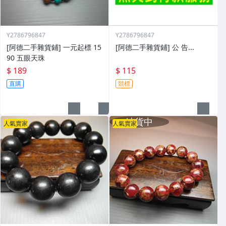
Y2786796847
Y2786796847
[阿德二手雜貨鋪] 一元起標 15
[阿德二手雜貨鋪] 公 告...
90 五眼天珠
$ 189
$ 115
直購
競標
人氣賣家
人氣賣家