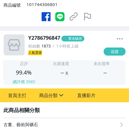
101744306801
商品編號
Y2786796847
實名驗證
粉絲數
1873
1小時前上線
追蹤
人氣賣家
-
-
正評
出貨速度
未出貨率
99.4%
--
--
天
總評價
3565
-
首頁主打
商品分類
直播影片
-
sign
古董、藝術與礦石
2
居家、家具與園藝
古董、藝術與礦石