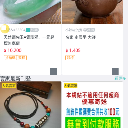
昕品&#33304;
小辣椒的賣場
天然緬甸玉A貨翡翠、一元起
名家 史國平 大師
標無底價
$ 10,200
$ 1,405
折扣碼
競標
競標
賣家最新刊登
看更多
人氣賣家
人氣賣家