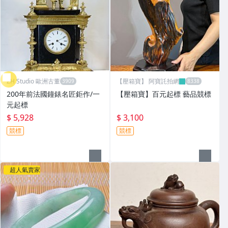
ZH Studio 歐洲古董
【壓箱寶】 阿寶託拍網
200年前法國鐘錶名匠鉅作/一
【壓箱寶】百元起標 藝品競標
元起標
$ 5,928
$ 3,100
競標
競標
超人氣賣家