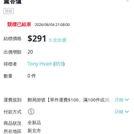
薰香爐
競標
競標已結束
2026/06/04 21:08:00
$291
結標價格
5
次出價
20
出價增額
Tony Hsieh
(
859
)
得標者
0
件
數量
運費規則
郵局掛號【單件運費$100、滿100件或消費
滿$100000免運費】
付款方式
全新品
商品狀況
新北市
所在地區