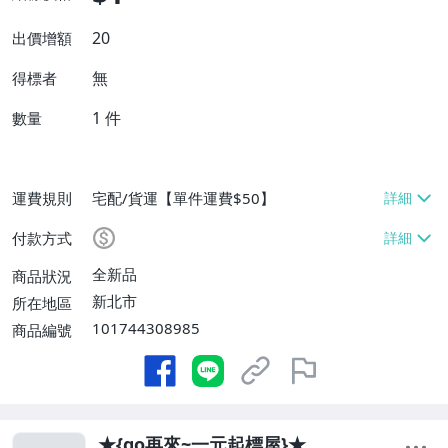
20
出價增額
無
得標者
1
件
數量
運費規則
宅配/貨運【單件運費$50】
付款方式
全新品
商品狀況
新北市
所在地區
101744308985
商品編號
★{go再來~一元起標屋}★