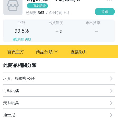
實名驗證
追蹤
粉絲數
365
6小時前上線
-
-
正評
出貨速度
未出貨率
99.5%
--
--
天
總評價
983
-
首頁主打
商品分類
直播影片
-
sign
2
嬰幼兒與孕婦
玩具、模型與公仔
圖書/影音/文具
可動玩偶
居家、家具與園藝
美系玩具
玩具、模型與公仔
迪士尼