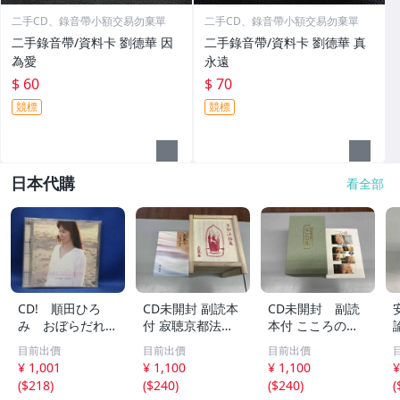
二手CD、錄音帶小額交易勿棄單
二手CD、錄音帶小額交易勿棄單
二手錄音帶/資料卡 劉德華 因
二手錄音帶/資料卡 劉德華 真
為愛
永遠
$ 60
$ 70
競標
競標
日本代購
看全部
CD! 順田ひろ
CD未開封 副読本
CD未開封 副読
み おぼらだれ
付 寂聴京都法話
本付 こころの
ん 帯付き OM
集 ユーキャン
扉 河合隼雄講話
目前出價
目前出價
目前出價
CD-16 42405
集
¥ 1,001
¥ 1,100
¥ 1,100
¥
(
$218
)
(
$240
)
(
$240
)
(