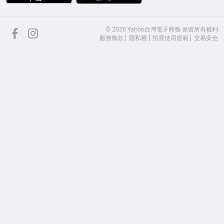
facebook
Instagram
©
2026
Yahoo台灣電子商務 保留所有權利
服務條款
隱私權
拍賣使用規範
交易安全