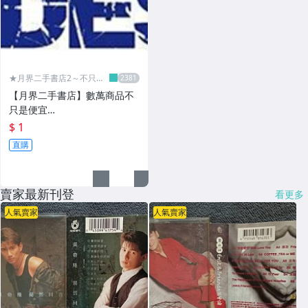
★月界二手書店2～不只是
便宜...★
【月界二手書店】數萬商品不
只是便宜…
$ 1
直購
賣家最新刊登
看更多
人氣賣家
人氣賣家