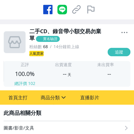
二手CD、錄音帶小額交易勿棄
單
實名驗證
粉絲數
68
14分鐘前上線
追蹤
-
人氣賣家
-
正評
出貨速度
未出貨率
100.0%
--
--
天
總評價
102
-
-
首頁主打
商品分類
直播影片
sign
圖書/影音/文具
2
居家、家具與園藝
圖書/影音/文具