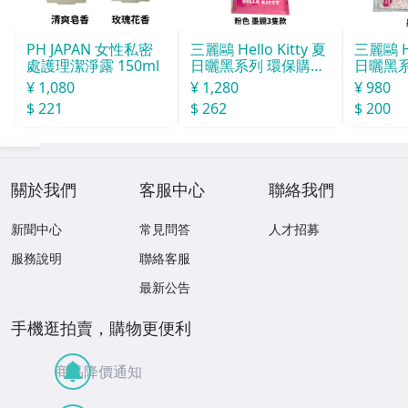
PH JAPAN 女性私密
三麗鷗 Hello Kitty 夏
三麗鷗 He
處護理潔淨露 150ml
日曬黑系列 環保購物
日曬黑
袋（M）
圈
¥ 1,080
¥ 1,280
¥ 980
$ 221
$ 262
$ 200
關於我們
客服中心
聯絡我們
新聞中心
常見問答
人才招募
服務說明
聯絡客服
最新公告
手機逛拍賣，購物更便利
商品降價通知