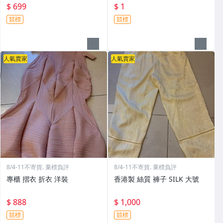
$ 699
$ 1
競標
競標
人氣賣家
人氣賣家
8/4-11不寄貨. 棄標負評
8/4-11不寄貨. 棄標負評
專櫃 摺衣 折衣 洋裝
香港製 絲質 褲子 SILK 大號
$ 888
$ 1,000
競標
競標