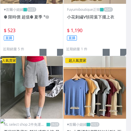
♥️首爾小媳婦
Fuyumiboutique正韓
⛔️ 限時價 超值⛔️ 夏季 °𑁍
小花刺繡V領荷葉下擺上衣
$ 523
$ 1,190
直購
直購
近期銷量 5 件
近期銷量 1 件
人氣賣家
超人氣賣家
NL select shop 2件免運可
♥️首爾小媳婦
刷卡