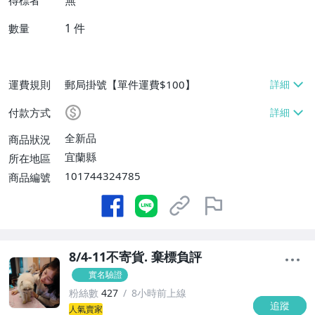
無
得標者
1
件
數量
運費規則
郵局掛號【單件運費$100】
付款方式
全新品
商品狀況
宜蘭縣
所在地區
101744324785
商品編號
8/4-11不寄貨. 棄標負評
實名驗證
粉絲數
427
8小時前上線
追蹤
1
人氣賣家