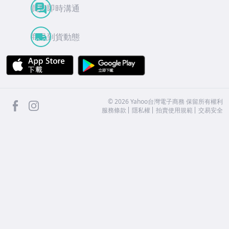
買賣即時溝通
商品到貨動態
APP Store
Google Play
facebook
Instagram
©
2026
Yahoo台灣電子商務 保留所有權利
服務條款
隱私權
拍賣使用規範
交易安全