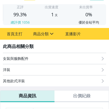
正評
出貨速度
未出貨率
99.3%
1
0%
天
總評價
1056
優於全站平均
首頁主打
商品分類
直播影片
sign
2
嬰幼兒與孕婦
男性精品與服飾
女裝與服飾配件
女裝與服飾配件
洋裝
女包精品與女鞋
其他款式洋裝
商品資訊
出價紀錄