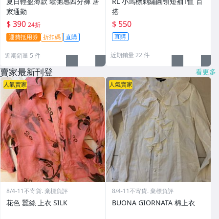
夏日輕盈薄款 鬆弛感四分褲 居
RL 小馬標刺繡圓領短袖T恤 百
家通勤
搭
$ 390
$ 550
24折
直購
運費抵用券
折扣碼
直購
近期銷量 22 件
近期銷量 5 件
賣家最新刊登
看更多
人氣賣家
人氣賣家
8/4-11不寄貨. 棄標負評
8/4-11不寄貨. 棄標負評
花色 蠶絲 上衣 SILK
BUONA GIORNATA 棉上衣