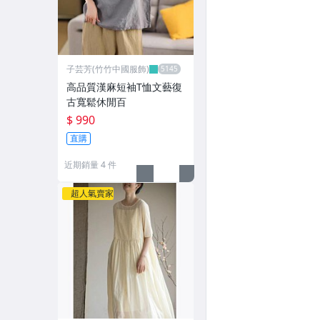
子芸芳(竹竹中國服飾)
高品質漢麻短袖T恤文藝復
古寬鬆休閒百
$ 990
直購
近期銷量 4 件
超人氣賣家