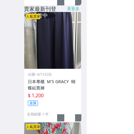
賣家最新刊登
看更多
人氣賣家
出國~4/15日回
日本專櫃 M'S GRACY 蝴
蝶結寛褲
$ 1,200
直購
近期銷量 1 件
人氣賣家