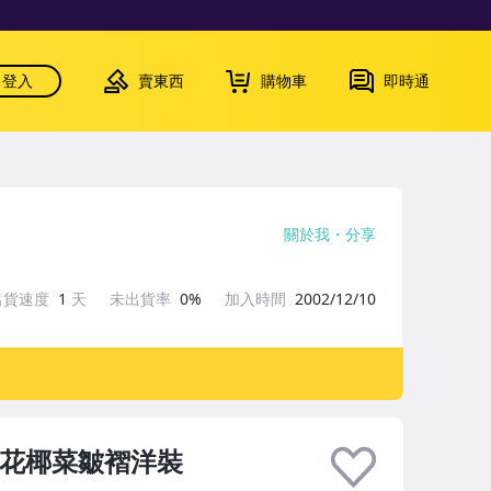
登入
賣東西
購物車
即時通
關於我
分享
出貨速度
1
天
未出貨率
0%
加入時間
2002/12/10
ME 花椰菜皺褶洋裝