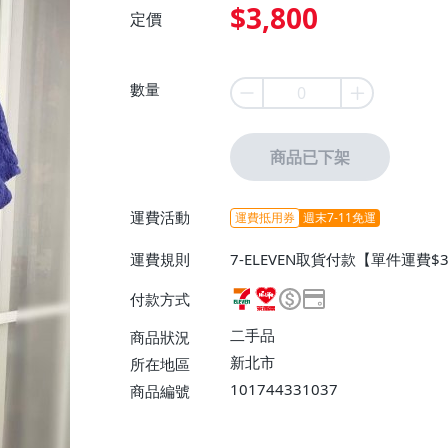
$3,800
定價
數量
商品已下架
運費活動
運費抵用券
週末7-11免運
運費規則
7-ELEVEN取貨付款【單件運費
0】、郵局掛號【單件運費$50】
付款方式
二手品
商品狀況
新北市
所在地區
101744331037
商品編號
7-ELEVEN 運費只要
38
元