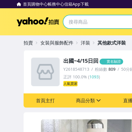
首頁
購物中心
帳務中心
信箱
App下載
Yahoo拍賣
拍賣
女裝與服飾配件
洋裝
其他款式洋裝
出國~4/15日回
實名驗證
Y2618548713
粉絲數
809
50分
正評
100.0%
(
1093
)
人氣賣家
首頁主打
商品分類
直
sign
嬰幼兒與孕婦
居家、家具與園藝