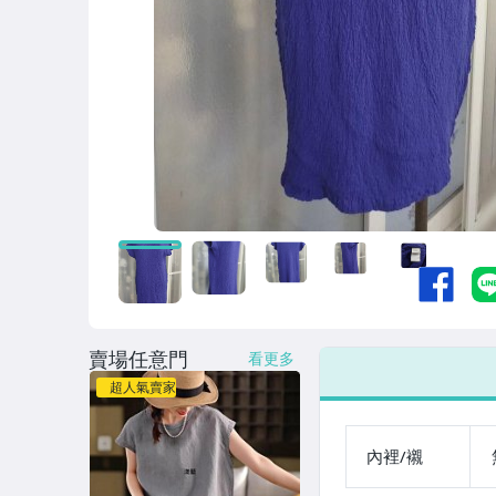
賣場任意門
看更多
超人氣賣家
內裡/襯