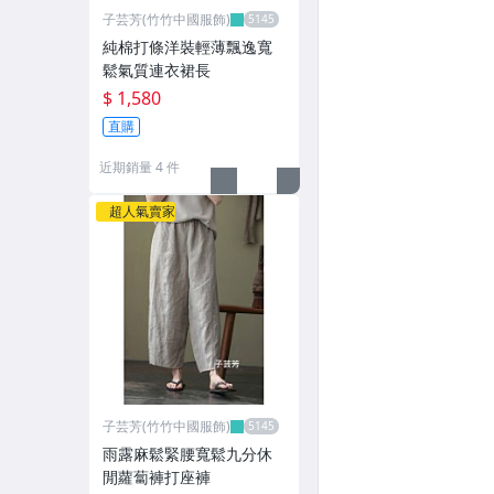
子芸芳(竹竹中國服飾)
純棉打條洋裝輕薄飄逸寬
鬆氣質連衣裙長
$ 1,580
直購
近期銷量 4 件
超人氣賣家
子芸芳(竹竹中國服飾)
雨露麻鬆緊腰寬鬆九分休
閒蘿蔔褲打座褲