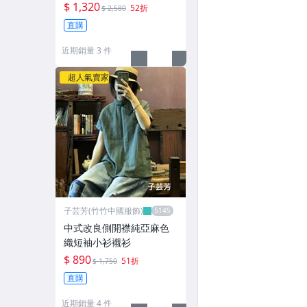
$ 1,320
52折
$ 2,580
直購
近期銷量 3 件
超人氣賣家
子芸芳(竹竹中國服飾)
中式改良側開襟純亞麻色
織短袖小衫襯衫
$ 890
51折
$ 1,750
直購
近期銷量 4 件