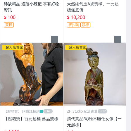
稀缺精品 追蹤小辣椒 享有好物
天然緬甸玉A貨翡翠、一元起
資訊
標無底價
$ 100
$ 10,200
競標
折扣碼
競標
超人氣賣家
超人氣賣家
【壓箱寶】 阿寶託拍網
ZH Studio 歐洲古董
【壓箱寶】百元起標 藝品競標
清代真品/彩繪木雕仕女像【一
元起標】