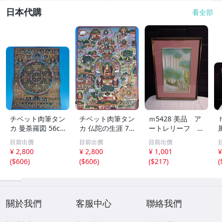
日本代購
看全部
チベット肉筆タン
チベット肉筆タン
ｍ5428 美品 ア
カ 曼荼羅図 56c
カ 仏陀の生涯 77
ートレリーフ 奥
m×43cm《真
cm×53cm《真
村土牛画伯筆 北
目前出價
目前出價
目前出價
作》【移転SAL
作》【移転SAL
山杉 額装 イン
¥ 2,800
¥ 2,800
¥ 1,001
¥
E】kankando
E】kankando
テリア 複製画
(
$606
)
(
$606
)
(
$217
)
(
サイズ約36×51c
m
關於我們
客服中心
聯絡我們