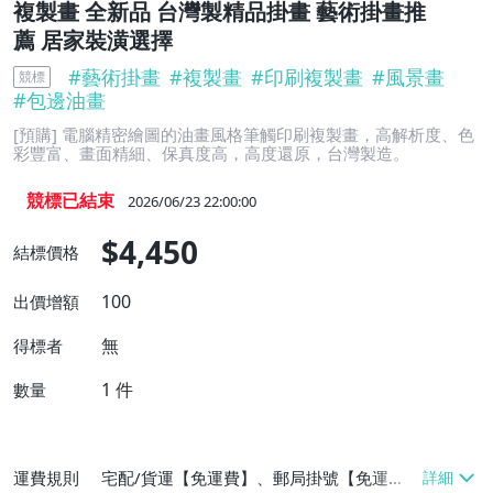
複製畫 全新品 台灣製精品掛畫 藝術掛畫推
薦 居家裝潢選擇
#
藝術掛畫
#
複製畫
#
印刷複製畫
#
風景畫
競標
#
包邊油畫
[預購] 電腦精密繪圖的油畫風格筆觸印刷複製畫，高解析度、色
彩豐富、畫面精細、保真度高，高度還原，台灣製造。
競標已結束
2026/06/23 22:00:00
$4,450
結標價格
100
出價增額
無
得標者
1
件
數量
運費規則
宅配/貨運【免運費】、郵局掛號【免運