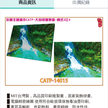
商品資訊
出價紀錄
複製畫 台灣製全
複製畫 台灣製全
複製畫 台灣製全
複製畫 台灣製
新品 居家布景推
新品 藝術擺設裝
新品 居家生活空
新品 高級藝術
薦 室內裝潢裝飾
飾 家庭布置掛畫
間裝飾畫 山水壁
室內美感壁掛
選擇 大廳走廊壁
室內居家裝潢首
掛畫 室內布景藝
居家裝潢布景
掛畫
選
術品
薦