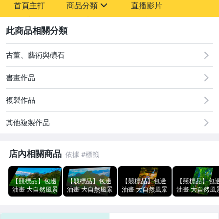
首頁主打
商品分類
直播影片
-
sign
圖書/影音/文具
2
原創設計良品
古董、藝術與礦石
古董、藝術與礦石
書畫作品
居家、家具與園藝
複製作品
其他複製作品
店內相關商品
【競標品】包邊
【競標品】包邊
【競標品】包邊
【競標品】包
油畫 大自然風景
油畫 大自然風景
油畫 大自然風景
油畫 大自然風
畫精選 橫式1比
畫 橫式1比2
畫精選 直式3比
畫精選 直式3
2 CATP-13048
CANP-440144
4 CATP-12124
4 CATP-12196
93x46cm 印刷
45x93cm 印刷
93x68cm 印刷
93x68cm 印刷