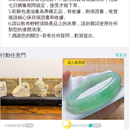
行動任意門
看更多
超人氣賣家
小辣椒的賣場
昕品&#33304;