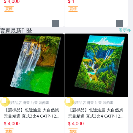
$ 4,000
$ 1
競標
競標
賣家最新刊登
看更多
彩藝精品店 掛畫 油畫 裝飾畫
彩藝精品店 掛畫 油畫 裝飾畫
【競標品】包邊油畫 大自然風
【競標品】包邊油畫 大自然風
景畫精選 直式3比4 CATP-123
景畫精選 直式3比4 CATP-123
12 93x68cm 印刷複製畫 台灣
11 93x68cm 印刷複製畫 台灣
$ 4,000
$ 4,000
製藝術掛畫 客製化全新品 裝潢
製藝術掛畫 客製化全新品 裝潢
競標
競標