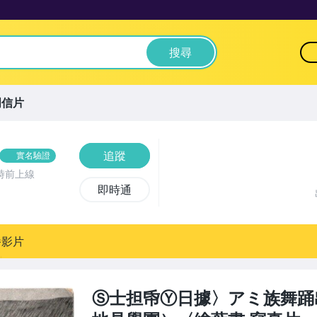
搜尋
明信片
追蹤
實名驗證
時前上線
即時通
播影片
Ⓢ士担帋Ⓨ日據〉アミ族舞踊