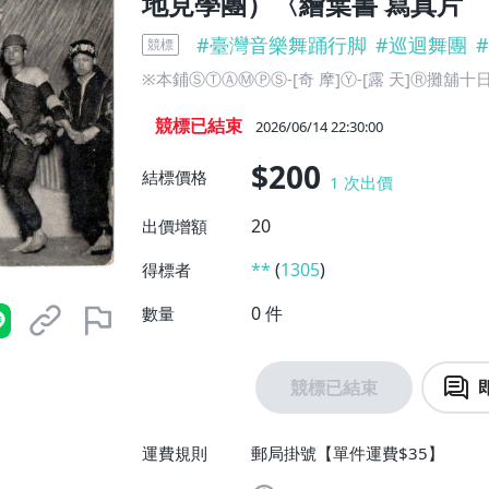
地見學團）〈繪葉書 寫真片
#
臺灣音樂舞踊行脚
#
巡迴舞團
#
競標
※本鋪ⓈⓉⒶⓂⓅⓈ-[奇 摩]Ⓨ-[露 天]Ⓡ攤
競標已結束
2026/06/14 22:30:00
$200
結標價格
1
次出價
20
出價增額
**
(
1305
)
得標者
0
件
數量
競標已結束
運費規則
郵局掛號【單件運費$35】