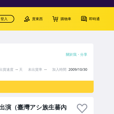
登入
賣東西
購物車
即時通
關於我
分享
出貨速度
--
天
未出貨率
--
加入時間
2009/10/30
出演（臺灣アシ族生蕃內