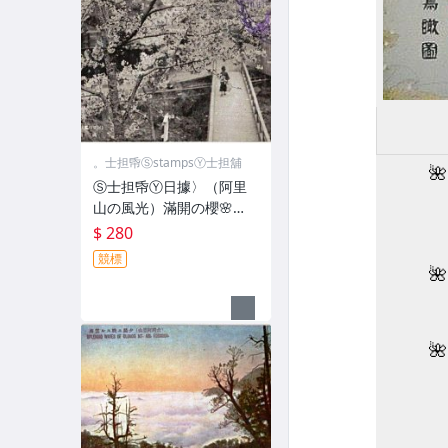
。士担帋ⓈstampsⓎ士担舖
Ⓢ士担帋Ⓨ日據〉（阿里
山の風光）滿開の櫻🌸
〈繪葉書 ㊞登山記念
$ 280
競標