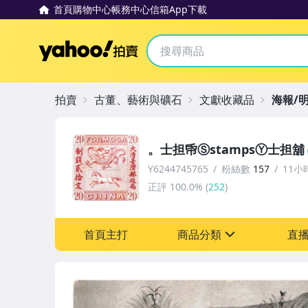
首頁
購物中心
帳務中心
信箱
App下載
Yahoo拍賣
拍賣
古董、藝術與礦石
文獻收藏品
海報/
。士担帋ⓈstampsⓎ士担舖
Y6244745765
粉絲數
157
11小
正評
100.0%
(
252
)
首頁主打
商品分類
直
sign
圖書/影音/文具
古董、藝術與礦石