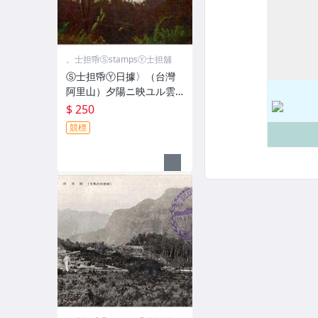
。士担帋ⓈstampsⓎ士担舖
Ⓢ士担帋Ⓨ日據〉（台灣
阿里山）夕陽ニ映ユル雲
海〈繪葉書 明信片
$ 250
競標