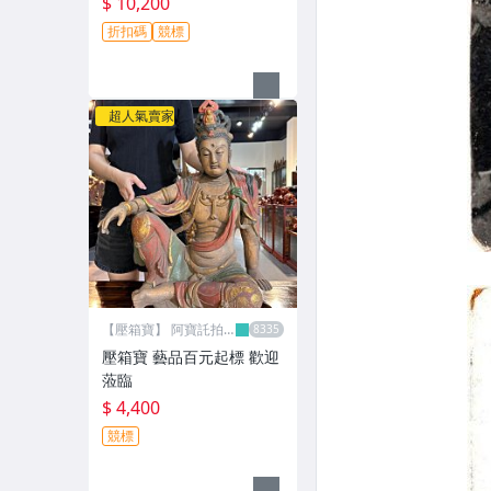
$ 10,200
折扣碼
競標
超人氣賣家
【壓箱寶】 阿寶託拍
網
壓箱寶 藝品百元起標 歡迎
蒞臨
$ 4,400
競標