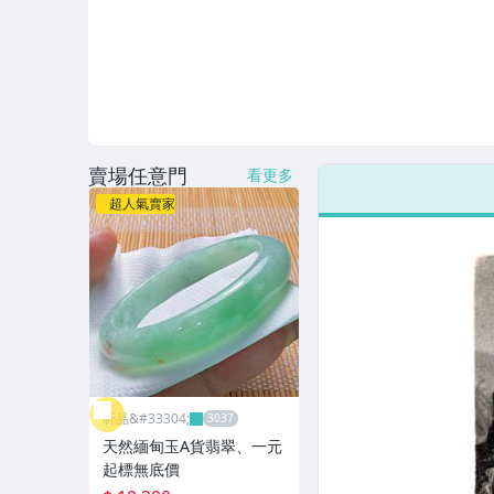
賣場任意門
看更多
超人氣賣家
昕品&#33304;
天然緬甸玉A貨翡翠、一元
起標無底價