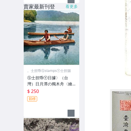
賣家最新刊登
看更多
。士担帋ⓈstampsⓎ士担舖
Ⓢ士担帋Ⓨ日據〉（台
灣）日月潭の獨木舟〈繪
葉書 明信片
$ 250
競標