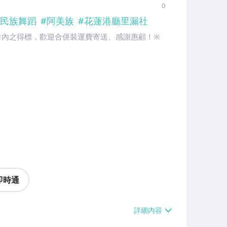
0
民族舞蹈
#
阿美族
#
花蓮港廳里漏社
舖十日內之得標，歡迎合併裝運費寄送。感謝惠顧！※
即時通