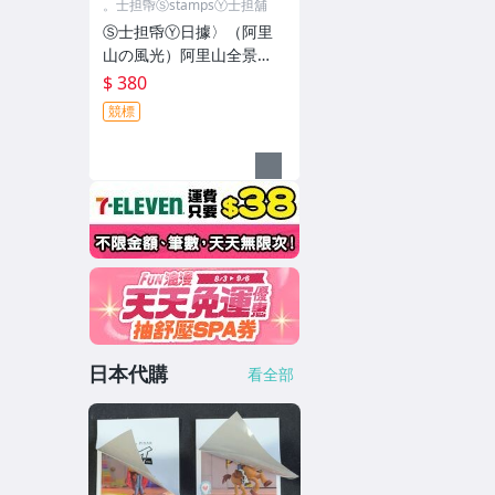
。士担帋ⓈstampsⓎ士担舖
Ⓢ士担帋Ⓨ日據〉（阿里
山の風光）阿里山全景
〈繪葉書 ㊞登山記念
$ 380
競標
日本代購
看全部