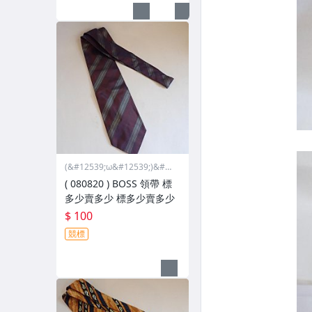
(&#12539;ω&#12539;)&#12
389;小資拍賣..無面交退換貨
( 080820 ) BOSS 領帶 標
哩啦
多少賣多少 標多少賣多少
$ 100
競標