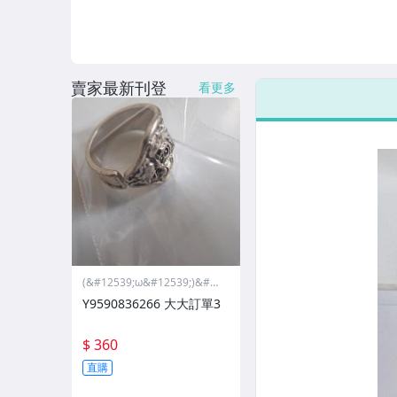
偶像、球員卡與郵幣
手錶與飾品配件
賣家最新刊登
女包精品與女鞋
看更多
(&#12539;ω&#12539;)&#12
389;小資拍賣..無面交退換貨
Y9590836266 大大訂單3
哩啦
$ 360
直購