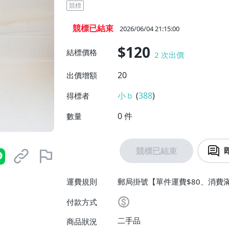
競標
競標已結束
2026/06/04 21:15:00
$120
結標價格
2
次出價
20
出價增額
小ｂ
(
388
)
得標者
0
件
數量
競標已結束
運費規則
郵局掛號【單件運費$80、消費滿
付款方式
二手品
商品狀況