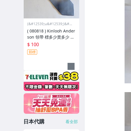
(&#12539;ω&#12539;)&#12
389;小資拍賣..無面交退換貨
( 080818 ) Kinlooh Ander
哩啦
son 領帶 標多少賣多少 標
多少賣多少
$ 100
競標
日本代購
看全部