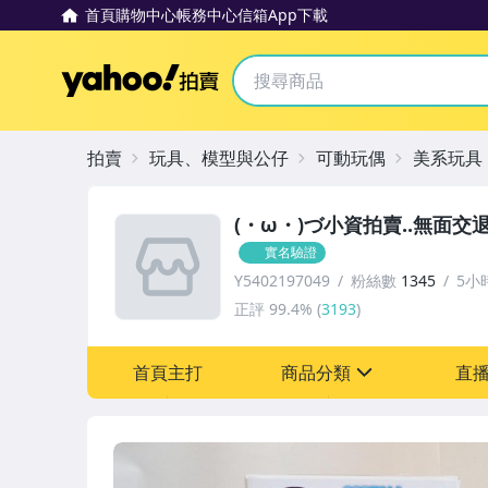
首頁
購物中心
帳務中心
信箱
App下載
Yahoo拍賣
拍賣
玩具、模型與公仔
可動玩偶
美系玩具
(・ω・)づ小資拍賣..無面交
實名驗證
Y5402197049
粉絲數
1345
5小
正評
99.4%
(
3193
)
首頁主打
商品分類
直
sign