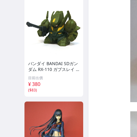
バンダイ BANDAI SDガン
ダム RX-110 ガブスレイ S
Dガンダムフルカラー ステ
目前出價
ージ8 機動戦士ガンダムΖ
¥ 380
フィギュア【当時物】
(
$83
)