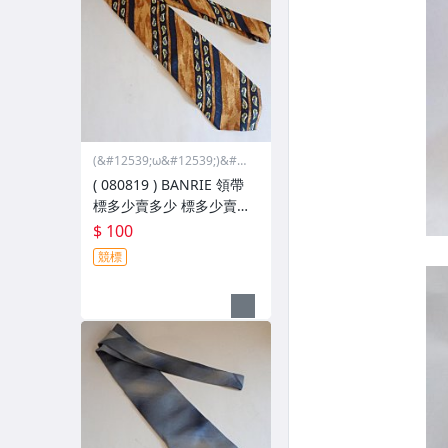
(&#12539;ω&#12539;)&#12
389;小資拍賣..無面交退換貨
( 080819 ) BANRIE 領帶
哩啦
標多少賣多少 標多少賣多
少
$ 100
競標