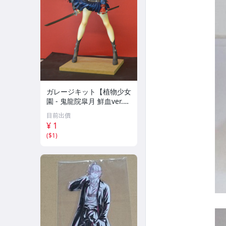
ガレージキット【植物少女
園 - 鬼龍院皐月 鮮血ver.
『キルラキル』】【未組
目前出價
立・正規品・パーツチェッ
¥ 1
ク済】(ワンダーフェステ
(
$1
)
ィバル)