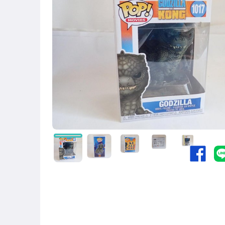
圖書/影音/文具
古董、藝術與礦石
美容保養與彩妝
電腦、平板與周邊
相機、攝影與周邊
電玩遊戲與主機
運動、戶外與休閒
居家、家具與園藝
玩具、模型與公仔
男性精品與服飾
女裝與服飾配件