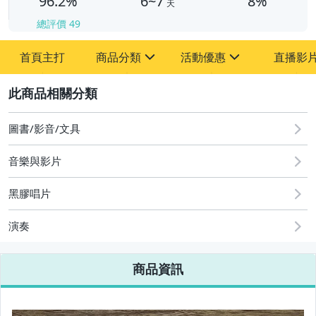
96.2%
6~7
8%
天
總評價
49
首頁主打
商品分類
活動優惠
直播影
sign
sign
2
其它
[全店] 粉絲專享
[全店] 週年慶
圖書/影音/文具
音樂與影片
黑膠唱片
演奏
商品資訊