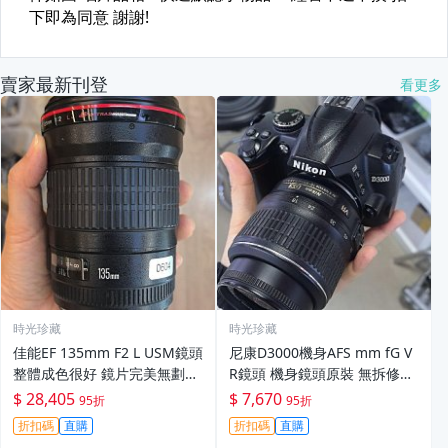
賣家最新刊登
看更多
時光珍藏
時光珍藏
佳能EF 135mm F2 L USM鏡頭
尼康D3000機身AFS mm fG V
整體成色很好 鏡片完美無劃痕
R鏡頭 機身鏡頭原裝 無拆修無
功能一切正常 無拆修無-3430
翻新 有輕微使用痕跡 鏡頭-34
$ 28,405
$ 7,670
95折
95折
30
折扣碼
直購
折扣碼
直購