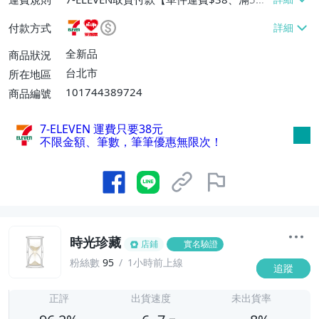
或消費滿$1298免運費】、7-ELEVEN取貨
付款方式
不付款【免運費】、萊爾富取貨付款【單件
運費$60、滿5件或消費滿$1298免運
全新品
商品狀況
費】、宅配/貨運【單件運費$120、滿5件
台北市
所在地區
或消費滿$1598免運費】
101744389724
商品編號
7-ELEVEN 運費只要
38
元
不限金額、筆數，筆筆優惠無限次！
時光珍藏
店鋪
實名驗證
粉絲數
95
1小時前上線
追蹤
6
正評
出貨速度
未出貨率