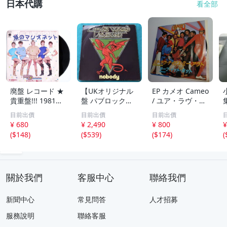
日本代購
看全部
廃盤 レコード ★
【UKオリジナル
EP カメオ Cameo
貴重盤!!! 1981年
盤 パブロック】
/ ユア・ラヴ・テ
日本盤★ DORIS
7” / Geraint Wat
イクス・ミー・ア
目前出價
目前出價
目前出價
D & THE PINS ド
kins & The Domi
ウト 7インチレコ
¥ 680
¥ 2,490
¥ 800
¥
リス・ディー ＆
nators Nobody /
ード
(
$148
)
(
$539
)
(
$174
)
(
ピンズ ★ 女性グ
Vertigo 6059 224
ループ ディスコ
pub rock
キャンディー ポ
ップ
關於我們
客服中心
聯絡我們
新聞中心
常見問答
人才招募
服務說明
聯絡客服