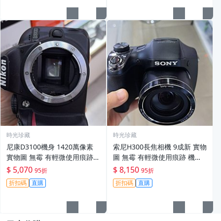
時光珍藏
時光珍藏
尼康D3100機身 1420萬像素
索尼H300長焦相機 9成新 實物
實物圖 無霉 有輕微使用痕跡
圖 無霉 有輕微使用痕跡 機身
機身原裝 無拆修無翻新 臨-34
鏡頭原裝 無拆修無翻新-3430
$ 5,070
$ 8,150
95折
95折
3
折扣碼
直購
折扣碼
直購