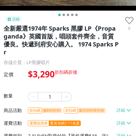
店鋪
全新嚴選1974年 Sparks 黑膠 LP《Propa
0
ganda》英國首版，唱頭套件齊全，音質
優良。快遞到府安心購入。 1974 Sparks P
r
存儲介質：LP黑膠唱片
$3,290
定價
數量
商品活動
折扣碼
滿800折60
折扣碼
滿30000享95折
運費活動
運費抵用券
驚喜加碼7-11免運
運費規則
7-ELEVEN取貨付款【單件運費$38、滿5件