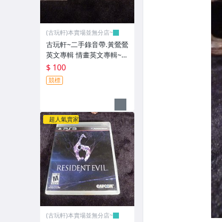
(古玩軒)本賣場並無分店~
古玩軒~二手錄音帶.黃鶯鶯
英文專輯 情畫英文專輯~G
GG101
$ 100
競標
超人氣賣家
(古玩軒)本賣場並無分店~