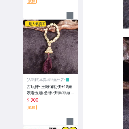
競標
超人氣賣家
(古玩軒)本賣場並無分店~
古玩軒~玉雕彌勒佛+18羅
漢老玉雕.念珠.佛珠(非緬甸
玉.漢白玉.雞血石.紫羅藍.
$ 900
舒俱萊.綠松石.澎湖文石)G
競標
GG98