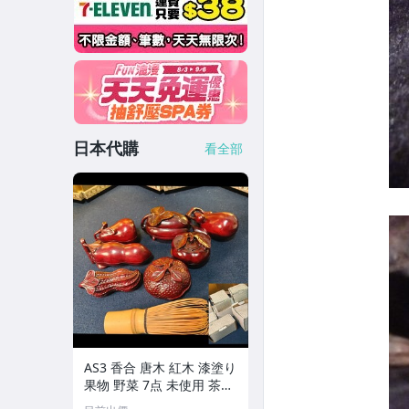
日本代購
看全部
AS3 香合 唐木 紅木 漆塗り
果物 野菜 7点 未使用 茶道
具 小物