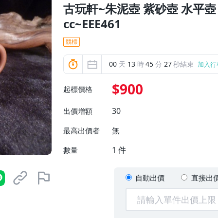
古玩軒~朱泥壺 紫砂壺 水平壺 
cc~EEE461
競標
00
天
13
時
45
分
25
秒結束
加入行
$900
起標價格
30
出價增額
無
最高出價者
1
件
數量
自動出價
直接出