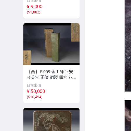
目前出價
¥ 9,000
(
$1,882
)
【西】Ｓ059 金工師 平安
金英堂 正修 銅製 四方 花
器 共箱
目前出價
¥ 50,000
(
$10,454
)