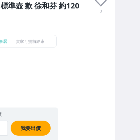
標準壺 款 徐和芬 約120
0
事曆
賣家可提前結束
價
我要出價