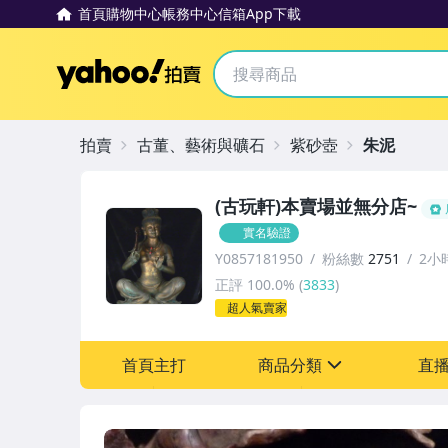
首頁
購物中心
帳務中心
信箱
App下載
Yahoo拍賣
拍賣
古董、藝術與礦石
紫砂壺
朱泥
(古玩軒)本賣場並無分店~
實名驗證
Y0857181950
粉絲數
2751
2小
正評
100.0%
(
3833
)
超人氣賣家
首頁主打
商品分類
直
sign
其它