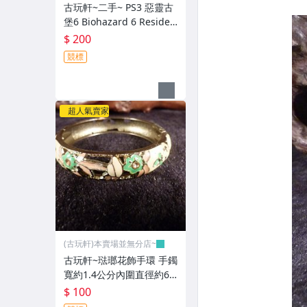
古玩軒~二手~ PS3 惡靈古
堡6 Biohazard 6 Residen
t Evil 6 -英文~GGG100
$ 200
競標
超人氣賣家
(古玩軒)本賣場並無分店~
古玩軒~琺瑯花飾手環 手鐲
寬約1.4公分內圍直徑約6.1
公分(非緬甸玉.翡翠.藍寶)G
$ 100
GG99