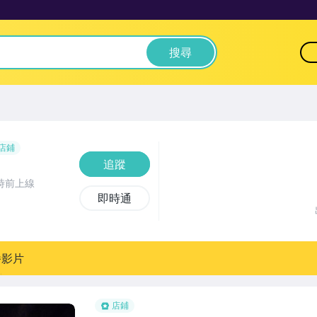
搜尋
店鋪
追蹤
時前上線
即時通
播影片
店鋪