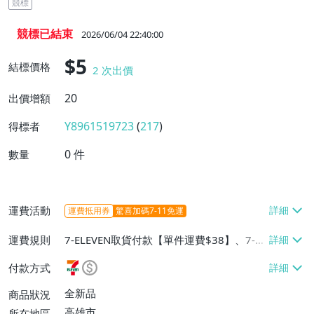
競標
競標已結束
2026/06/04 22:40:00
$5
結標價格
2
次出價
20
出價增額
Y8961519723
(
217
)
得標者
0
件
數量
運費活動
運費抵用券
驚喜加碼7-11免運
運費規則
7-ELEVEN取貨付款【單件運費$38】、7-EL
EVEN取貨不付款【單件運費$38】、郵局掛
付款方式
號【單件運費$80】
全新品
商品狀況
高雄市
所在地區