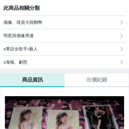
2
偶像、球員卡與郵幣
明星與偶像周邊
x華語女歌手/藝人
x海報、劇照
商品資訊
出價紀錄