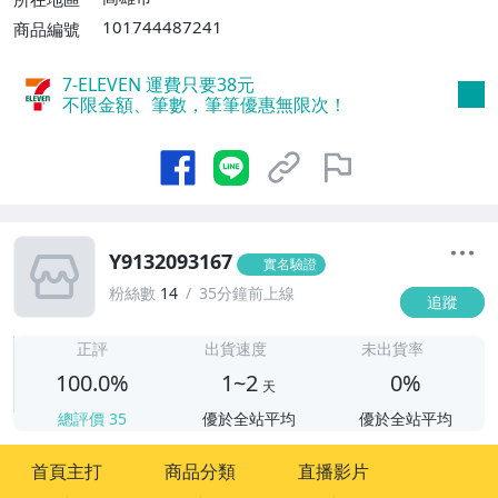
101744487241
商品編號
7-ELEVEN 運費只要
38
元
不限金額、筆數，筆筆優惠無限次！
Y9132093167
實名驗證
粉絲數
14
35分鐘前上線
追蹤
1
正評
出貨速度
未出貨率
100.0%
1~2
0%
天
總評價
35
優於全站平均
優於全站平均
首頁主打
商品分類
直播影片