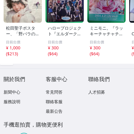
松田聖子ポスタ
ハロープロジェク
ミニモニ。『ラッ
ー、「野バラのエ
ト『エルダークラ
キーチャチャチ
チュード」「SUP
ブ』ポスター
ャ！』ポスター
目前出價
目前出價
目前出價
REME」の2枚
¥ 1,000
¥ 300
¥ 300
¥
(
$213
)
(
$64
)
(
$64
)
(
關於我們
客服中心
聯絡我們
新聞中心
常見問答
人才招募
服務說明
聯絡客服
最新公告
手機逛拍賣，購物更便利